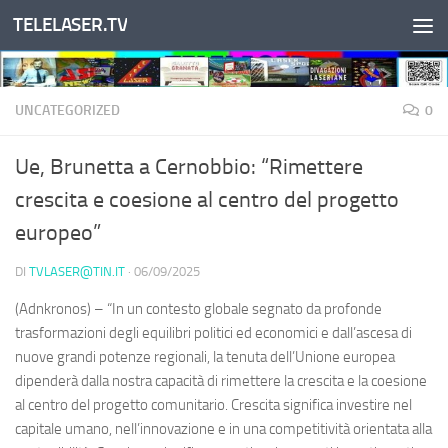
TELELASER.TV
Salta al contenuto
UNCATEGORIZED
0
Ue, Brunetta a Cernobbio: “Rimettere
crescita e coesione al centro del progetto
europeo”
DI
TVLASER@TIN.IT
·
06/09/2025
(Adnkronos) – “In un contesto globale segnato da profonde
trasformazioni degli equilibri politici ed economici e dall’ascesa di
nuove grandi potenze regionali, la tenuta dell’Unione europea
dipenderà dalla nostra capacità di rimettere la crescita e la coesione
al centro del progetto comunitario. Crescita significa investire nel
capitale umano, nell’innovazione e in una competitività orientata alla