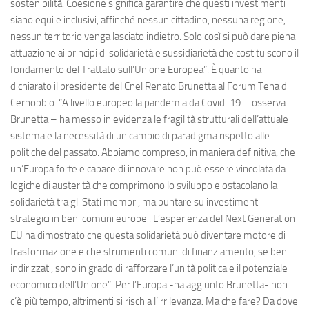
sostenibilità. Coesione significa garantire che questi investimenti
siano equi e inclusivi, affinché nessun cittadino, nessuna regione,
nessun territorio venga lasciato indietro. Solo così si può dare piena
attuazione ai principi di solidarietà e sussidiarietà che costituiscono il
fondamento del Trattato sull’Unione Europea”. È quanto ha
dichiarato il presidente del Cnel Renato Brunetta al Forum Teha di
Cernobbio. “A livello europeo la pandemia da Covid-19 – osserva
Brunetta – ha messo in evidenza le fragilità strutturali dell’attuale
sistema e la necessità di un cambio di paradigma rispetto alle
politiche del passato. Abbiamo compreso, in maniera definitiva, che
un’Europa forte e capace di innovare non può essere vincolata da
logiche di austerità che comprimono lo sviluppo e ostacolano la
solidarietà tra gli Stati membri, ma puntare su investimenti
strategici in beni comuni europei. L’esperienza del Next Generation
EU ha dimostrato che questa solidarietà può diventare motore di
trasformazione e che strumenti comuni di finanziamento, se ben
indirizzati, sono in grado di rafforzare l’unità politica e il potenziale
economico dell’Unione”. Per l’Europa -ha aggiunto Brunetta- non
c’è più tempo, altrimenti si rischia l’irrilevanza. Ma che fare? Da dove