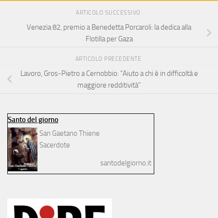
ARTICOLO SUCCESSIVO
Venezia 82, premio a Benedetta Porcaroli: la dedica alla
Flotilla per Gaza
ARTICOLO PRECEDENTE
Lavoro, Gros-Pietro a Cernobbio: “Aiuto a chi è in difficoltà e
maggiore redditività”
Santo del giorno
San Gaetano Thiene
Sacerdote
santodelgiorno.it