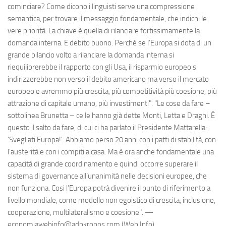
cominciare? Come dicono i linguisti serve una compressione
semantica, per trovare il messaggio fondamentale, che indichi le
vere priorità. La chiave è quella di rilanciare fortissimamente la
domanda interna. E debito buono. Perché se l’Europa si dota di un
grande bilancio volto a rilanciare la domanda interna si
riequilibrerebbe il rapporto con gli Usa, il risparmio europeo si
indirizzerebbe non verso il debito americano ma verso il mercato
europeo e avremmo più crescita, più competitività più coesione, più
attrazione di capitale umano, più investimenti". "Le cose da fare –
sottolinea Brunetta – ce le hanno già dette Monti, Letta e Draghi. È
questo il salto da fare, di cui ci ha parlato il Presidente Mattarella:
‘Svegliati Europa!’. Abbiamo perso 20 anni con i patti di stabilità, con
l’austerità e con i compiti a casa. Ma è ora anche fondamentale una
capacità di grande coordinamento e quindi occorre superare il
sistema di governance all’unanimità nelle decisioni europee, che
non funziona. Cosi l’Europa potrà divenire il punto di riferimento a
livello mondiale, come modello non egoistico di crescita, inclusione,
cooperazione, multilateralismo e coesione". —
economiawebinfo@adnkronos.com (Web Info)