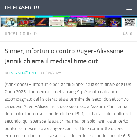
TELELASER.TV
Salta al contenuto
UNCATEGORIZED
0
Sinner, infortunio contro Auger-Aliassime:
Jannik chiama il medical time out
DI
TVLASER@TIN.IT
·
06/09/2025
(Adnkronos) – Infortunio per Jannik Sinner nella semifinale degli Us
Open 2025. Il numero uno del ranking Atp è uscito dal campo
accompagnato dal fisioterapista al termine del secondo set contro il
canadese Auger-Aliassime. Cos'è successo all'azzurro? Sinner ha
dominato il primo set chiudendolo sul 6-1, poi ha faticato molto nel
secondo: qui 'sparisce' la sua prima, ma non solo. Jannik a un certo
punto non riesce più a spingere con il dritto e commette diversi
errori non da lui con il rovescio. Jannik perde il secondo parziale 6-3