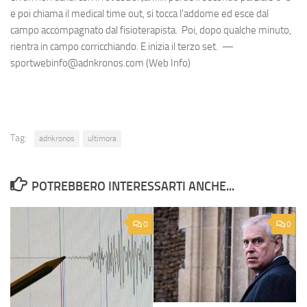
e poi chiama il medical time out, si tocca l'addome ed esce dal
campo accompagnato dal fisioterapista. Poi, dopo qualche minuto,
rientra in campo corricchiando. E inizia il terzo set. —
sportwebinfo@adnkronos.com (Web Info)
Tag:
adnkronos
ultimora
POTREBBERO INTERESSARTI ANCHE...
0
0