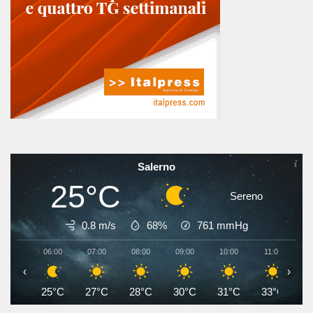
Salerno
25°C
Sereno
0.8 m/s
68%
761
mmHg
06:00
07:00
08:00
09:00
10:00
11:00
1
‹
›
25°C
27°C
28°C
30°C
31°C
33°C
3