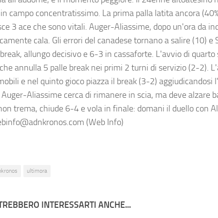
 in campo concentratissimo. La prima palla latita ancora (40
sce 3 ace che sono vitali. Auger-Aliassime, dopo un'ora da i
icamente cala. Gli errori del canadese tornano a salire (10) e
 break, allungo decisivo e 6-3 in cassaforte. L'avvio di quarto
che annulla 5 palle break nei primi 2 turni di servizio (2-2). L
obili e nel quinto gioco piazza il break (3-2) aggiudicandosi
o. Auger-Aliassime cerca di rimanere in scia, ma deve alzare b
non trema, chiude 6-4 e vola in finale: domani il duello con 
ebinfo@adnkronos.com (Web Info)
nkronos
ultimora
TREBBERO INTERESSARTI ANCHE...