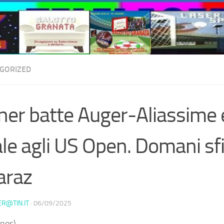
GORIZED
ner batte Auger-Aliassime e
ale agli US Open. Domani sf
araz
ER@TIN.IT
·
06/09/2025
nos) –