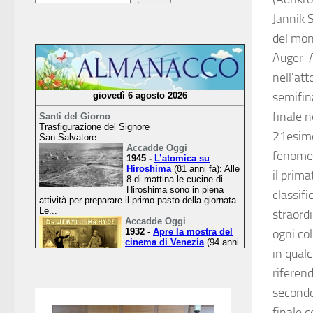
Jannik 
del mond
Auger-A
nell'at
semifin
finale n
21esimo
fenomen
il prima
classifi
straordi
ogni col
in qual
riferend
secondo 
finale 