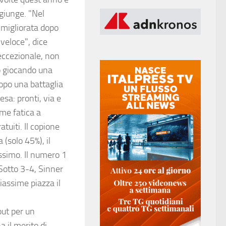
ggiunge. "Nel
 migliorata dopo
 veloce", dice
eccezionale, non
 giocando una
dopo una battaglia
esa: pronti, via e
ime fatica a
tuiti. Il copione
(solo 45%), il
assimo. Il numero 1
Sotto 3-4, Sinner
assime piazza il
out per un
 il merito di