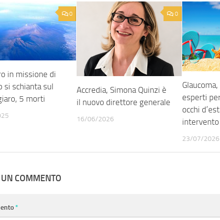
0
0
ro in missione di
Glaucoma, i
 si schianta sul
Accredia, Simona Quinzi è
esperti pe
iaro, 5 morti
il nuovo direttore generale
occhi d’es
025
16/06/2026
intervento
23/07/2026
A UN COMMENTO
ento
*