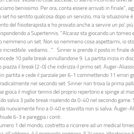
ciamo benissimo. Per ora, conta essere arrivati in finale", a
 set ho sentito qualcosa dopo un servizio, ma la situazione è
ento del fisioterapista e ho provato anche a servire un po' più
rispondendo a Supertennis. "Alcaraz sta giocando un torneo 
o nemmeno un set. Non so nemmeno cosa aspettarmi, io sto
e incredibile: vediamo…". Sinner si prende il posto in finale 
oncede 10 palle break annullandone 9. La partita inizia in disc
o piazza il break (2-0) che indirizza il primo set. Auger-Aliass
in partita e cede il parziale per 6-1 commettendo 11 errori gra
radicalmente nel secondo set: Sinner non trova la prima palla 
 gioca il miglior tennis del proprio repertorio e spinge al m
do salva 3 palle break risalendo da 0-40 nel secondo game. 
da nuovamente fino a 0-40 e stavolta non si salva: Auger-Ali
hiude 6-3 e pareggia i conti.
numero 1 del mondo, costretto a ricorrere ad un medical time
a all'addome, è il momento peggiore. Il 24enne altoatesino ha