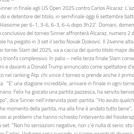
Sinner in finale agli US Open 2025 contro Carlos Alcaraz. L'a
o e detentore del titolo, in semifinale oggi 6 settembre batt
liassime per 6-1, 3-6, 6-3, 6-4 dopo 3h22'. Domani, domen
to conclusivo del torneo Sinner affronterà Alcaraz, numero 2 d
ale ha piegato in 3 set il serbo Novak Djokovic. Il 24enne alt
ei tornei Slam del 2025, va a caccia del quinto titolo major del
 trionfo complessivo. In palio – nella terza finale Slam conse
i e davanti a Donald Trump annunciato come spettatore d'
to nel ranking Atp: chi vince il torneo si prende anche il prim
ca. "E' una stagione incredibile, arrivare in finale in ogni tor
nario. Felix ha giocato una partita pazzesca, ha servito beni
po", dice Sinner nell'intervista post-partita. "Ho avuto qualc
che momento della partita, ma alla fine è andato tutto bene"
osi ai problemi che hanno richiesto l'intervento del fisioterap
set. "Non ho sensazioni negative, non c'è nulla di serio: sto 
con Carlos. Vediamo cosa succede, ci siamo incontrati diverse