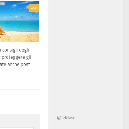
0
 consigli degli
r proteggere gli
tate anche post
@telelaser