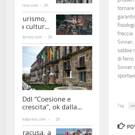
tornare
garanti
fisiolog
freccia:
Sinner, 
sabbie m
di ferr
Sinner 
sportw
Tag:
ad
PO