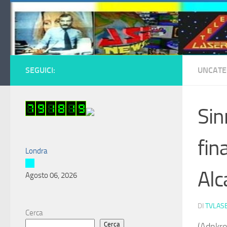
Salta al contenuto
SEGUICI:
UNCATE
Sin
fin
Londra
Alc
Agosto 06, 2026
DI
TVLAS
Cerca
Cerca
(Adnkro