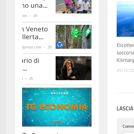
Elicotte
soccorso
Kilimang
25/12/2
LASCI
Comm