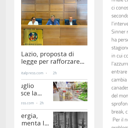
ci conos
secondo
l'interv
Sinner 
ha pers
stagion
in cui c
l'azzurr
entrare 
cambia 
canadese
del mon
sprofon
break, c
Per il 
problem