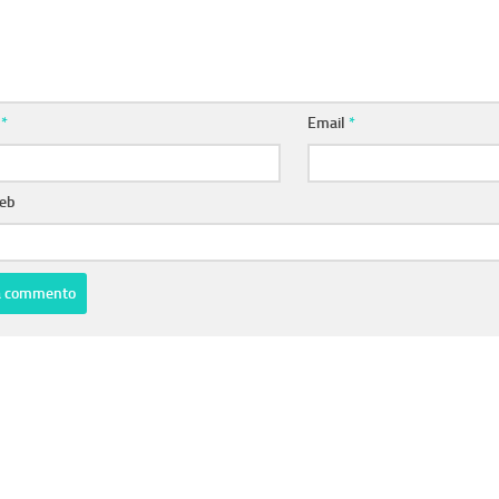
e
*
Email
*
web