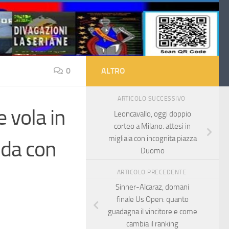
0
ALTRO
ARTICOLO SUCCESSIVO
 vola in
Leoncavallo, oggi doppio
corteo a Milano: attesi in
migliaia con incognita piazza
ida con
Duomo
ARTICOLO PRECEDENTE
Sinner-Alcaraz, domani
finale Us Open: quanto
guadagna il vincitore e come
cambia il ranking