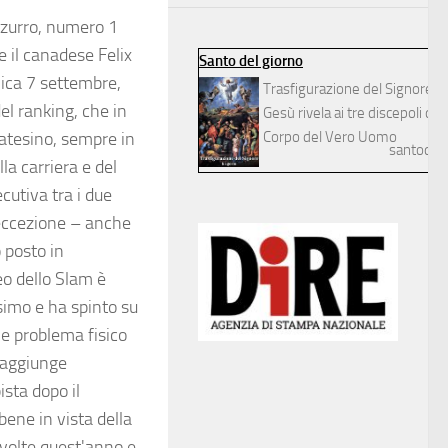
zzurro, numero 1
e il canadese Felix
Santo del giorno
ica 7 settembre,
Trasfigurazione del Signore
el ranking, che in
Gesù rivela ai tre discepoli dilett
oatesino, sempre in
Corpo del Vero Uomo
santodelg
la carriera e del
cutiva tra i due
eccezione – anche
o posto in
neo dello Slam è
ssimo e ha spinto su
he problema fisico
, aggiunge
ista dopo il
bene in vista della
 volte quest'anno e