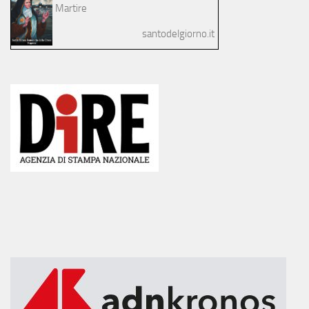
Martire
santodelgiorno.it