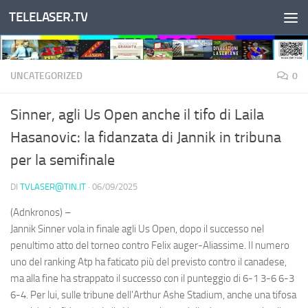
TELELASER.TV
Salta al contenuto
UNCATEGORIZED
0
Sinner, agli Us Open anche il tifo di Laila
Hasanovic: la fidanzata di Jannik in tribuna
per la semifinale
DI
TVLASER@TIN.IT
·
06/09/2025
(Adnkronos) –
Jannik Sinner vola in finale agli Us Open, dopo il successo nel
penultimo atto del torneo contro Felix auger-Aliassime. Il numero
uno del ranking Atp ha faticato più del previsto contro il canadese,
ma alla fine ha strappato il successo con il punteggio di 6-1 3-6 6-3
6-4. Per lui, sulle tribune dell'Arthur Ashe Stadium, anche una tifosa