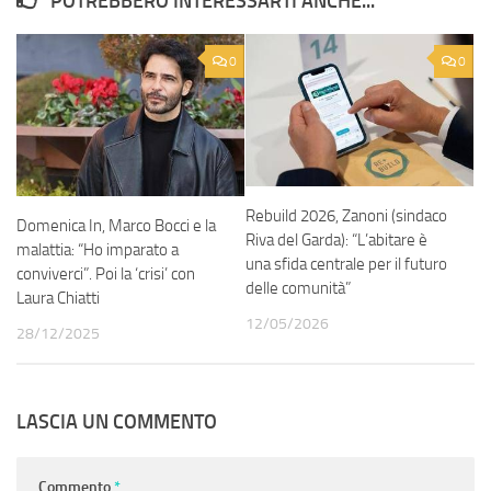
POTREBBERO INTERESSARTI ANCHE...
0
0
Rebuild 2026, Zanoni (sindaco
Domenica In, Marco Bocci e la
Riva del Garda): “L’abitare è
malattia: “Ho imparato a
una sfida centrale per il futuro
conviverci”. Poi la ‘crisi’ con
delle comunità”
Laura Chiatti
12/05/2026
28/12/2025
LASCIA UN COMMENTO
Commento
*