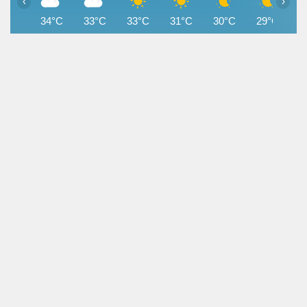
‹
›
34°C
33°C
33°C
31°C
30°C
29°C
2