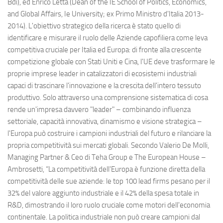
Bdi), ed Enrico Letta (Dean of the IE School of Politics, Economics,
and Global Affairs, Ie University; ex Primo Ministro d'Italia 2013-
2014). L'obiettivo strategico della ricerca è stato quello di
identificare e misurare il ruolo delle Aziende capofiliera come leva
competitiva cruciale per Italia ed Europa: di fronte alla crescente
competizione globale con Stati Uniti e Cina, l'UE deve trasformare le
proprie imprese leader in catalizzatori di ecosistemi industriali
capaci di trascinare l'innovazione e la crescita dell'intero tessuto
produttivo. Solo attraverso una comprensione sistematica di cosa
rende un'impresa davvero "leader" – combinando influenza
settoriale, capacità innovativa, dinamismo e visione strategica –
l'Europa può costruire i campioni industriali del futuro e rilanciare la
propria competitività sui mercati globali. Secondo Valerio De Molli,
Managing Partner & Ceo di Teha Group e The European House –
Ambrosetti, “La competitività dell'Europa è funzione diretta della
competitività delle sue aziende: le top 100 lead firms pesano per il
32% del valore aggiunto industriale e il 42% della spesa totale in
R&D, dimostrando il loro ruolo cruciale come motori dell'economia
continentale. La politica industriale non può creare campioni dal