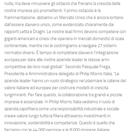
nulla, ma deve rimuovere gli ostacoli che frenano la crescita delle
nostre imprese più promettenti. Il primo ostacolo è la
frammentazione: abbiamo un Mercato Unico che è ancora lontano
dall'essere davvero unico, come evidenziato chiaramente dai
rapporti Letta e Draghi. Le nostre lead firms devono competere con
giganti americani e cinesi che operano in mercati domestici di scala
continentale, mentre noi le costringiamo a navigare 27 sistemi
normativi diversi. È tempo di completare davvero l'integrazione
europea per dare alle nostre aziende leader le stesse armi
competitive dei loro rivali globali”. Secondo Pasquale Frega,
Presidente e Amministratore delegato di Philip Morris Italia, “Le
aziende leader hanno un ruolo strategico nel plasmare le catene del
valore italiane ed europee per costruire modelli di crescita
lungimiranti. Per fare questo, la collaborazione tra grandi e piccole
imprese è essenziale. In Philip Morris Italia vediamo il ruolo di
azienda capofiliera come una responsabilità industriale e sociale:
creare valore lungo tutta la filiera attraverso investimenti in
innovazione, sostenibilità e competenze. Questo è quello che
facciamo con le 44.000 persone e le 8.000 imprese italiane