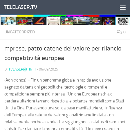
TELELASER.TV
Salta al contenuto
UNCATEGORIZED
0
mprese, patto catene del valore per rilancio
competitività europea
DI
TVLASER@TIN.IT
·
06/09/2025
(Adnkronos) – ''In un panorama globale in rapida evoluzione
segnato da tensioni geopolitiche, tecnologie dirompenti e
competizione sempre più intensa, l'Unione Europea rischia di
perdere ulteriore terreno rispetto alle potenze mondiali come Stati
Uniti e Cina. Pur avendo una solida base manifatturiera, l'influenza
dell'Europa nelle catene del valore globali rimane limitata, con
relativamente poche aziende che raggiungono lo status di campioni
globali. Per rilanciare la propria competitività, l'Ue deve creare un