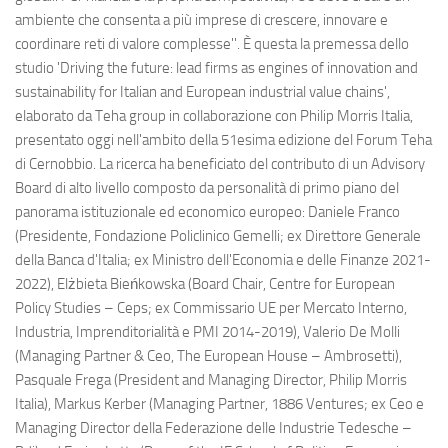
ambiente che consenta a più imprese di crescere, innovare e
coordinare reti di valore complesse''. È questa la premessa dello
studio 'Driving the future: lead firms as engines of innovation and
sustainability for Italian and European industrial value chains',
elaborato da Teha group in collaborazione con Philip Morris Italia,
presentato oggi nell'ambito della 51esima edizione del Forum Teha
di Cernobbio. La ricerca ha beneficiato del contributo di un Advisory
Board di alto livello composto da personalità di primo piano del
panorama istituzionale ed economico europeo: Daniele Franco
(Presidente, Fondazione Policlinico Gemelli; ex Direttore Generale
della Banca d'Italia; ex Ministro dell'Economia e delle Finanze 2021-
2022), Elżbieta Bieńkowska (Board Chair, Centre for European
Policy Studies – Ceps; ex Commissario UE per Mercato Interno,
Industria, Imprenditorialità e PMI 2014-2019), Valerio De Molli
(Managing Partner & Ceo, The European House – Ambrosetti),
Pasquale Frega (President and Managing Director, Philip Morris
Italia), Markus Kerber (Managing Partner, 1886 Ventures; ex Ceo e
Managing Director della Federazione delle Industrie Tedesche –