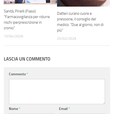
Sanità, Pinelli (Fiaso):
Datteri curano cuore e
“Farmacovigilanza per ridurre
pressione, il consiglio del
rischi iperprescrizione in
medico: “Due al giorno, non di
cronici”
più”
15/04/2026
25/02/2026
LASCIA UN COMMENTO
Commento
*
Nome
*
Email
*