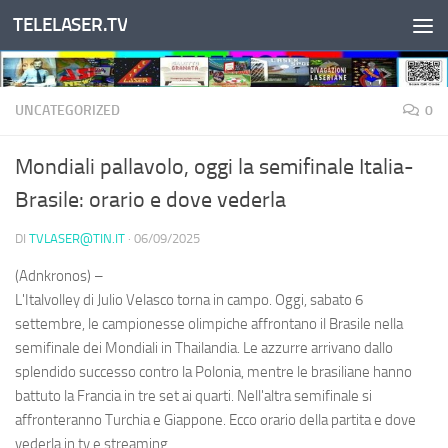
TELELASER.TV
Salta al contenuto
UNCATEGORIZED
0
Mondiali pallavolo, oggi la semifinale Italia-
Brasile: orario e dove vederla
DI
TVLASER@TIN.IT
·
06/09/2025
(Adnkronos) –
L'Italvolley di Julio Velasco torna in campo. Oggi, sabato 6
settembre, le campionesse olimpiche affrontano il Brasile nella
semifinale dei Mondiali in Thailandia. Le azzurre arrivano dallo
splendido successo contro la Polonia, mentre le brasiliane hanno
battuto la Francia in tre set ai quarti. Nell'altra semifinale si
affronteranno Turchia e Giappone. Ecco orario della partita e dove
vederla in tv e streaming.