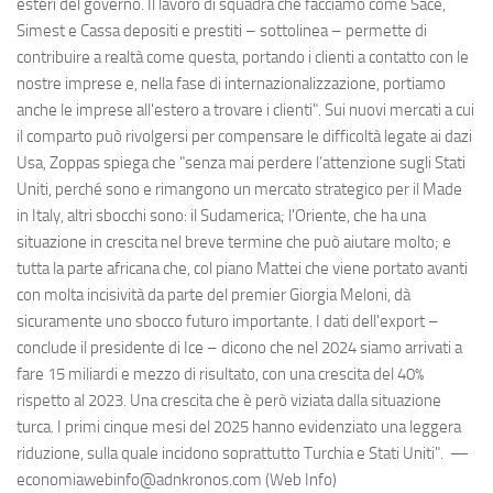
esteri del governo. Il lavoro di squadra che facciamo come Sace,
Simest e Cassa depositi e prestiti – sottolinea – permette di
contribuire a realtà come questa, portando i clienti a contatto con le
nostre imprese e, nella fase di internazionalizzazione, portiamo
anche le imprese all'estero a trovare i clienti". Sui nuovi mercati a cui
il comparto può rivolgersi per compensare le difficoltà legate ai dazi
Usa, Zoppas spiega che "senza mai perdere l’attenzione sugli Stati
Uniti, perché sono e rimangono un mercato strategico per il Made
in Italy, altri sbocchi sono: il Sudamerica; l'Oriente, che ha una
situazione in crescita nel breve termine che può aiutare molto; e
tutta la parte africana che, col piano Mattei che viene portato avanti
con molta incisività da parte del premier Giorgia Meloni, dà
sicuramente uno sbocco futuro importante. I dati dell'export –
conclude il presidente di Ice – dicono che nel 2024 siamo arrivati a
fare 15 miliardi e mezzo di risultato, con una crescita del 40%
rispetto al 2023. Una crescita che è però viziata dalla situazione
turca. I primi cinque mesi del 2025 hanno evidenziato una leggera
riduzione, sulla quale incidono soprattutto Turchia e Stati Uniti". —
economiawebinfo@adnkronos.com (Web Info)