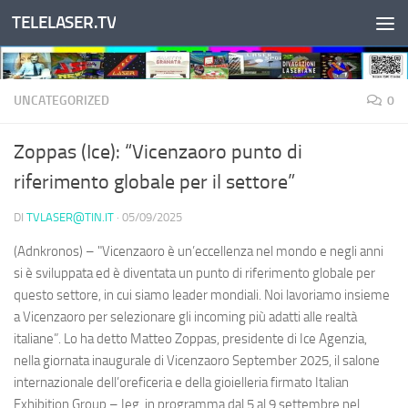
TELELASER.TV
Salta al contenuto
UNCATEGORIZED
0
Zoppas (Ice): “Vicenzaoro punto di
riferimento globale per il settore”
DI
TVLASER@TIN.IT
·
05/09/2025
(Adnkronos) – "Vicenzaoro è un’eccellenza nel mondo e negli anni
si è sviluppata ed è diventata un punto di riferimento globale per
questo settore, in cui siamo leader mondiali. Noi lavoriamo insieme
a Vicenzaoro per selezionare gli incoming più adatti alle realtà
italiane”. Lo ha detto Matteo Zoppas, presidente di Ice Agenzia,
nella giornata inaugurale di Vicenzaoro September 2025, il salone
internazionale dell’oreficeria e della gioielleria firmato Italian
Exhibition Group – Ieg, in programma dal 5 al 9 settembre nel