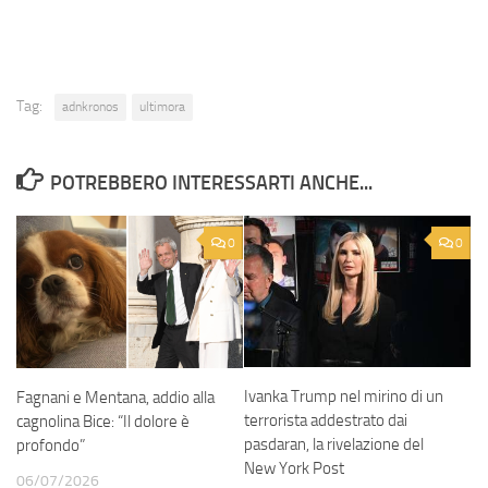
Tag:
adnkronos
ultimora
POTREBBERO INTERESSARTI ANCHE...
0
0
Ivanka Trump nel mirino di un
Fagnani e Mentana, addio alla
terrorista addestrato dai
cagnolina Bice: “Il dolore è
pasdaran, la rivelazione del
profondo”
New York Post
06/07/2026