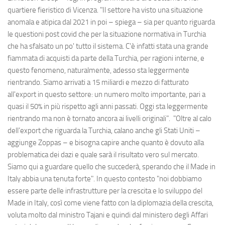
quartiere fieristico di Vicenza. "Il settore ha visto una situazione
anomala e atipica dal 2021 in poi – spiega – sia per quanto riguarda
le questioni post covid che per la situazione normativa in Turchia
che ha sfalsato un po' tutto il sistema. C'è infatti stata una grande
fiammata di acquisti da parte della Turchia, per ragioni interne, e
questo fenomeno, naturalmente, adesso sta leggermente
rientrando. Siamo arrivati a 15 miliardi e mezzo di fatturato
all'export in questo settore: un numero molto importante, pari a
quasi il 50% in più rispetto agli anni passati. Oggi sta leggermente
rientrando ma non è tornato ancora ai livelli originali". "Oltre al calo
dell’export che riguarda la Turchia, calano anche gli Stati Uniti –
aggiunge Zoppas – e bisogna capire anche quanto è dovuto alla
problematica dei dazi e quale sarà il risultato vero sul mercato.
Siamo qui a guardare quello che succederà, sperando che il Made in
Italy abbia una tenuta forte". In questo contesto "noi dobbiamo
essere parte delle infrastrutture per la crescita e lo sviluppo del
Made in Italy, così come viene fatto con la diplomazia della crescita,
voluta molto dal ministro Tajani e quindi dal ministero degli Affari