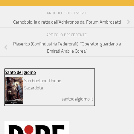
ARTICOLO SUCCESSIVO
Cernobbio, la diretta dell’Adnkronos dal Forum Ambrosetti
ARTICOLO PRECEDENTE
Piaserico (Confindustria Federorafi): “Operatori guardano a
Emirati Arabi e Corea”
Santo del giorno
San Gaetano Thiene
Sacerdote
santodelgiorno.it