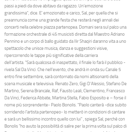
passi a piedi da dove abitavo da ragazzo. Un'emozione
grandissima", dice. E' emozionato e carico, Sal, per quella che si
preannuncia come una grande festa che resterà negli annali dei
concerti nella celebre piazza partenopea. Domani sera sul palco una
formazione orchestrale di 45 musicisti diretta dal Maestro Adriano
Pennino e un corpo di ballo guidato da Ilir Shaqiri daranno vita a uno
spettacolo che unisce musica, danza e suggestioni visive,
ripercorrendo le tappe più significative della carriera
dell’artista. "Sarà qualcosa di inaspettato, il finale lo farà il pubblico -
rivela Sal Da Vinci. Che nell'evento, che andrà in onda su Canale 5
entro fine settembre, sarà contornato da nomi altisonanti della
scena musicale e televisiva: Renato Zero, Gigi D’Alessio, Stefano De
Martino, Serena Brancale, Raf, Fausto Leali, Clementino, Francesco
Da Vinci, Federica Abbate, Martina Stella, Fabio Esposito e – forse il
nome più sorprendente- Paolo Bonolis. "Paolo canterà -dice subito
sorridendo l'artista partenopeo- lo metterò in condizioni di cantare
e sarà un bellissimo incontro quello con lui" , spiega Sal, perché con
Bonolis "ho avuto la possibilità di salire per la prima volta sul palco di