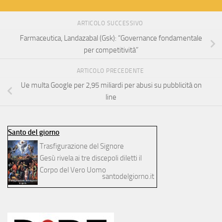
ARTICOLO SUCCESSIVO
Farmaceutica, Landazabal (Gsk): “Governance fondamentale
per competitività”
ARTICOLO PRECEDENTE
Ue multa Google per 2,95 miliardi per abusi su pubblicità on
line
Santo del giorno
Trasfigurazione del Signore
Gesù rivela ai tre discepoli diletti il
Corpo del Vero Uomo
santodelgiorno.it