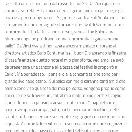
cassetto ormai sono fuori dal cassetto, ma Sal Da Vinci qualcosa
ancora la vorrebbe: "La mia carriera è già un miracolo per me, è già
una cosa per cui ringraziare il Signore -scandisce all'Adnkronos- ma
sicuramente uno dei sogni è ritornare al festival di Sanremo come
concorrente. L'ho fatto l'anno scorso grazie ai The Kolors, ma
ritornare dopo un po' di anni come concorrente in gara sarebbe
bello". Da Vinci rivela di non avere ancora mandato un brano al
direttore artistico Carlo Conti, ma "se il buon Dio aprendo la finestra
di casa fa entrare quattro note al mio pianoforte, vediamo, se avrò
da presentare una canzone all'altezza del festival la proporrò a
Carlo". Ma per adesso, il pensiero e la concentrazione sono per il
grande live napoletano. "Sul palco con me ci saranno tanti amici che
hanno condiviso qualcosa del mio percorso, vengono proprio come
amici, come se li avessi invitati al mio matrimonio perché li voglio
vicino". Infine, un pensiero ai suoi conterranei: "I napoletani mi
hanno sempre accompagnato, anche nei momenti difficili, nelle
cadute, mi hanno sempre sostenuto e oggi gioiscono insieme a me,
e questa è anche la loro vittoria. Io sono nato come uno scugnizzo di
un quartiere a due passi da piazza del Plebiscito, e oggi con me