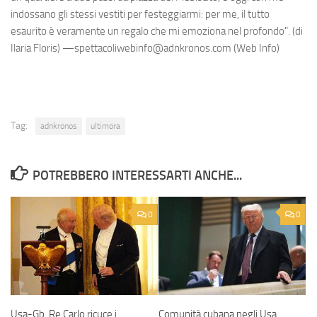
indossano gli stessi vestiti per festeggiarmi: per me, il tutto
esaurito è veramente un regalo che mi emoziona nel profondo". (di
Ilaria Floris) —spettacoliwebinfo@adnkronos.com (Web Info)
Tag:
adnkronos
ultimora
POTREBBERO INTERESSARTI ANCHE...
0
0
Usa-Gb, Re Carlo ricuce i
Comunità cubana negli Usa