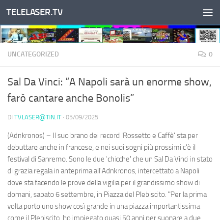
TELELASER.TV
Salta al contenuto
UNCATEGORIZED
0
Sal Da Vinci: “A Napoli sarà un enorme show,
farò cantare anche Bonolis”
DI
TVLASER@TIN.IT
·
05/09/2025
(Adnkronos) – Il suo brano dei record 'Rossetto e Caffè' sta per
debuttare anche in francese, e nei suoi sogni più prossimi c'è il
festival di Sanremo. Sono le due 'chicche' che un Sal Da Vinci in stato
di grazia regala in anteprima all'Adnkronos, intercettato a Napoli
dove sta facendo le prove della vigilia per il grandissimo show di
domani, sabato 6 settembre, in Piazza del Plebiscito. "Per la prima
volta porto uno show così grande in una piazza importantissima
come il Plebiscito, ho impiegato quasi 50 anni per suonare a due