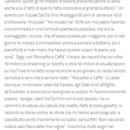
Sanremo, quindi gli ho chiesto di essere presente perché io devo
anche a lui il fatto di avermi fatto conoscere al grande pubblico". Un
evento con il quale Sal Da Vinci festeggia 50 anni di carriera e 40 di
professione 'musicale'. "Ho iniziato nel 1976 con mio padre facendo
una commedia in una forma di spettacolo popolare, che era la
sceneggiata -ricorda- che all'epoca andava per maggiore, poi un bel
giorno ho iniziato a strimpellare: prima a suonare la batteria, poi il
pianoforte e man mano che facevo questo scoprii di avere una
voce". Oggi, con 'Rossetto e Caffè', il brano dei record che con oltre
30 milioni di streaming su Spotify e oltre 50 milioni di visualizzazioni
su YouTube lo ha fatto scoprire anche ai più giovani, lui resta l'artista
semplice e vero che è sempre stato. "'Rossetto e Caffé' "si canta
ovunque, mi arrivano video dal Canada, agli Stati Uniti all'Egitto
all'Australia, si annuncia un evergreen e questo mi fa enormemente
piacere -spiega- però Sal Da Vinci non è solo questo, ha un
cammino di cadute più cadute che risalite, fatto di tanta gavetta. Io
racconto le storie nostre, le storie che mi hanno accompagnato, e
soprattutto porto il sentimento sul palco, senza filtri. Non nascondo
nulla e vado fiero delle mie rughe". Insomma, molti sogni nel