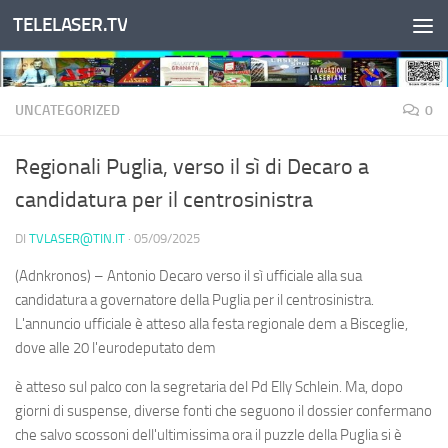
TELELASER.TV
Salta al contenuto
UNCATEGORIZED
0
Regionali Puglia, verso il sì di Decaro a
candidatura per il centrosinistra
DI
TVLASER@TIN.IT
·
05/09/2025
(Adnkronos) – Antonio Decaro verso il sì ufficiale alla sua
candidatura a governatore della Puglia per il centrosinistra.
L'annuncio ufficiale è atteso alla festa regionale dem a Bisceglie,
dove alle 20 l'eurodeputato dem
è atteso sul palco con la segretaria del Pd Elly Schlein. Ma, dopo
giorni di suspense, diverse fonti che seguono il dossier confermano
che salvo scossoni dell'ultimissima ora il puzzle della Puglia si è