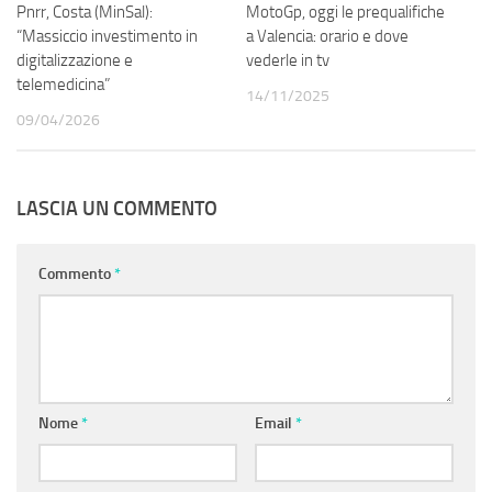
Pnrr, Costa (MinSal):
MotoGp, oggi le prequalifiche
“Massiccio investimento in
a Valencia: orario e dove
digitalizzazione e
vederle in tv
telemedicina”
14/11/2025
09/04/2026
LASCIA UN COMMENTO
Commento
*
Nome
*
Email
*