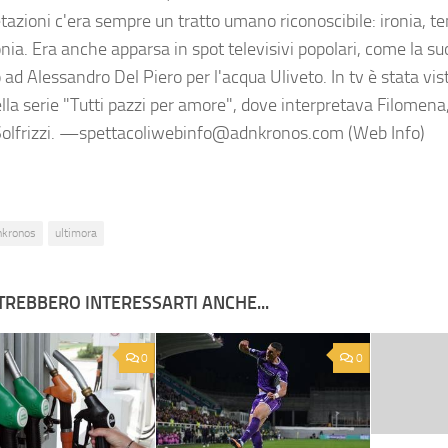
tazioni c'era sempre un tratto umano riconoscibile: ironia, te
nia. Era anche apparsa in spot televisivi popolari, come la su
ad Alessandro Del Piero per l'acqua Uliveto. In tv è stata vist
lla serie "Tutti pazzi per amore", dove interpretava Filomena,
Solfrizzi. —spettacoliwebinfo@adnkronos.com (Web Info)
nkronos
ultimora
TREBBERO INTERESSARTI ANCHE...
0
0