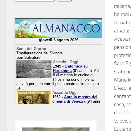
italiana
ha mai c
tornato
amara: 
Aveva r
pensione
protezio
Sant'Egi
stata u
Mario Mo
L’Aquil
cantante
caso, co
decollò:
televis
Luciano