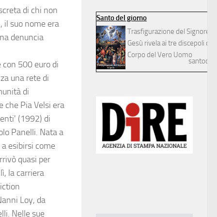
screta di chi non
Santo del giorno
i, il suo nome era
Trasfigurazione del Signore
 una denuncia
Gesù rivela ai tre discepoli dilett
Corpo del Vero Uomo
santodelg
 con 500 euro di
za una rete di
munità di
e che Pia Velsi era
enti' (1992) di
olo Panelli. Nata a
 a esibirsi come
rrivò quasi per
ì, la carriera
iction
Nanni Loy, da
li. Nelle sue