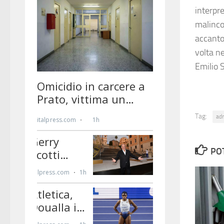
interpre
malinco
accanto 
volta ne
Emilio 
Tag:
ad
PO