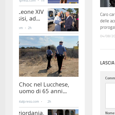
Caro car
delle ac
proroga
04/08/2
LASCI
Comm
Nom