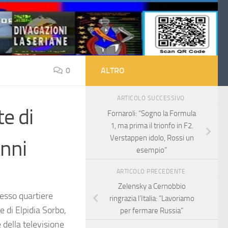
0
ALTRO
ARTICOLO SUCCESSIVO
te di
Fornaroli: “Sogno la Formula
1, ma prima il trionfo in F2.
Verstappen idolo, Rossi un
anni
esempio”
ARTICOLO PRECEDENTE
Zelensky a Cernobbio
tesso quartiere
ringrazia l’Italia: “Lavoriamo
e di Elpidia Sorbo,
per fermare Russia”
 della televisione