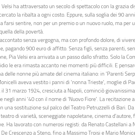
, Velsi ha attraversato un secolo di spettacolo con la grazia di
ercato la ribalta a ogni costo. Eppure, sulla soglia dei 90 ann
 a farsi sentire, non per un premio o un nuovo ruolo, ma per
quella della povertà.
accontato senza vergogna, ma con profondo dolore, di vivere
, pagando 900 euro di affitto. Senza figli, senza parenti, sen
ne, Pia Velsi era arrivata a un passo dallo sfratto. Solo la Co
dio le era rimasta accanto nei momenti più difficili. E pensar
na delle nonne più amate del cinema italiano: in 'Parenti Serp
nicelli aveva vestito i panni di 'nonna Trieste', moglie di Pa
a il 31 marzo 1924, cresciuta a Napoli, cominciò giovanissima
 negli anni ’40 con il nome di 'Nuovo Fiore'. La recitazione a
n una sostituzione sul palco del Teatro Petruzzelli di Bari. Da l
 teatro di varietà, sceneggiate napoletane, cinema d’autore, f
ive. Ha lavorato con numerosi registi: da Renato Castellani a 
 De Crescenzo a Steno, fino a Massimo Troisi e Mario Monicel