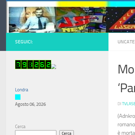
Salta al contenuto
SEGUICI:
UNCATE
Mor
‘Pa
Londra
DI
TVLAS
Agosto 06, 2026
(Adnkron
romano i
Cerca
è morta 
Cerca