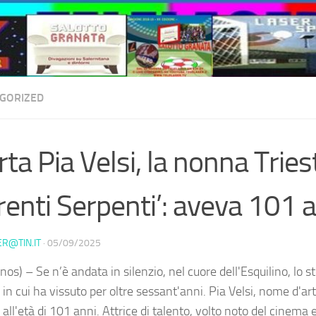
GORIZED
ta Pia Velsi, la nonna Tries
renti Serpenti’: aveva 101 
ER@TIN.IT
·
05/09/2025
os) – Se n’è andata in silenzio, nel cuore dell'Esquilino, lo s
n cui ha vissuto per oltre sessant'anni. Pia Velsi, nome d'art
all'età di 101 anni. Attrice di talento, volto noto del cinema e