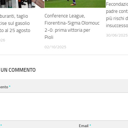
Fecondazio
padre cont
Conference League,
buranti, taglio
più rischi 
Fiorentina-Sigma Olomouc
cise sul gasolio
insuccess
2-0: prima vittoria per
to al 25 agosto
30/06/2025
Pioli
026
02/10/2025
A UN COMMENTO
ento
*
e
*
Email
*