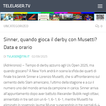
TELELASER.TV
Salta al contenuto
UNCATEGORIZED
0
Sinner, quando gioca il derby con Musetti?
Data e orario
DI
TVLASER@TIN.IT
·
02/09/2025
(Adnkronos) – Tempo di derby azzurro agli Us Open 2025, ma
quando giocano? A New York andrà in scena la sfida dei quarti di
finale tra Jannik Sinner e Lorenzo Musetti, che si affronteranno sul
cemento dello Slam americano, l'ultimo della stagione e a cui il
numero uno del mondo arriva da campione in carica. Sinner arriva
all'appuntamento dopo aver battuto Alexander Bublik negli ottavi,
annientato in tre set con un 6-1, 6-1, 6-1, mentre Musetti ha
eliminato lo spagnolo Jaume Munar superandolo in tre parziali 6-4,