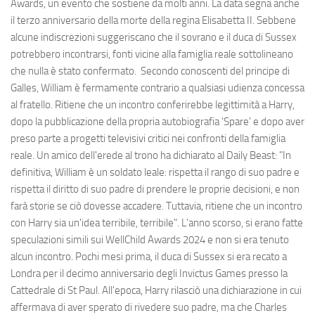
Awards, un evento che sostiene da molti anni. La data segna anche
il terzo anniversario della morte della regina Elisabetta II. Sebbene
alcune indiscrezioni suggeriscano che il sovrano e il duca di Sussex
potrebbero incontrarsi, fonti vicine alla famiglia reale sottolineano
che nulla è stato confermato. Secondo conoscenti del principe di
Galles, William è fermamente contrario a qualsiasi udienza concessa
al fratello. Ritiene che un incontro conferirebbe legittimità a Harry,
dopo la pubblicazione della propria autobiografia 'Spare' e dopo aver
preso parte a progetti televisivi critici nei confronti della famiglia
reale. Un amico dell'erede al trono ha dichiarato al Daily Beast: "In
definitiva, William è un soldato leale: rispetta il rango di suo padre e
rispetta il diritto di suo padre di prendere le proprie decisioni, e non
farà storie se ciò dovesse accadere. Tuttavia, ritiene che un incontro
con Harry sia un'idea terribile, terribile". L'anno scorso, si erano fatte
speculazioni simili sui WellChild Awards 2024 e non si era tenuto
alcun incontro. Pochi mesi prima, il duca di Sussex si era recato a
Londra per il decimo anniversario degli Invictus Games presso la
Cattedrale di St Paul. All'epoca, Harry rilasciò una dichiarazione in cui
affermava di aver sperato di rivedere suo padre, ma che Charles