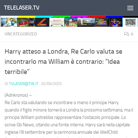
TELELASER.TV
Salta al contenuto
UNCATEGORIZED
0
Harry atteso a Londra, Re Carlo valuta se
incontrarlo ma William è contrario: “Idea
terribile”
DI
TVLASER@TIN.IT
·
02/09/2025
(Adnkronos) –
Re Carlo sta valutando se incontrare o meno il principe Harry
quando il figlio minore tornerà a Londra la prossima settimana, ma il
principe William potrebbe rappresentare l'ostacolo principale. Lo
scrive Gb News, citando una fonte interna. Harry sarà nella capitale
inglese l'8 settembre per la cerimonia annuale dei WellChild