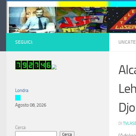
Salta al contenuto
SEGUICI:
UNCATE
Alc
Leh
Londra
Djo
Agosto 08, 2026
DI
TVLAS
Cerca
Cerca
(Adnkro