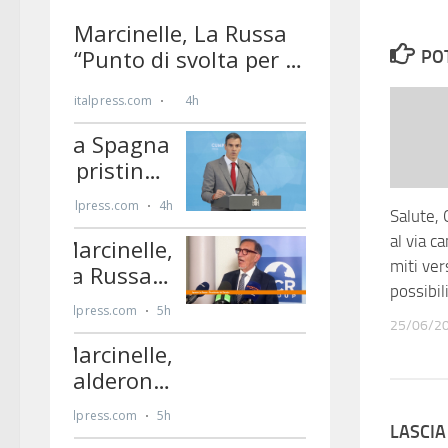
PO
Salute, 
al via c
miti ve
possibili
25/06/2
LASCI