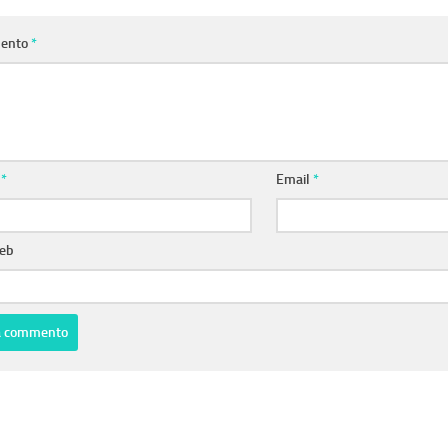
ento
*
e
*
Email
*
web