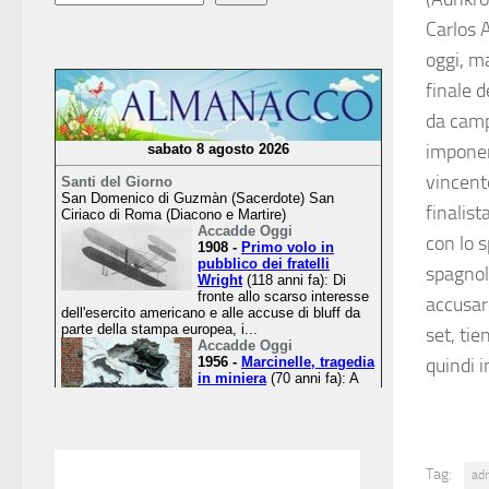
Carlos 
oggi, m
finale d
da camp
imponend
vincente
finalist
con lo s
spagnol
accusare
set, tie
quindi 
Tag:
ad