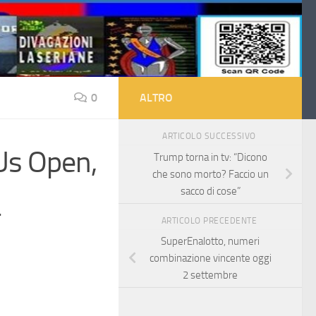
0
ALTRO
ARTICOLO SUCCESSIVO
 Us Open,
Trump torna in tv: “Dicono
che sono morto? Faccio un
sacco di cose”
a
ARTICOLO PRECEDENTE
SuperEnalotto, numeri
combinazione vincente oggi
2 settembre