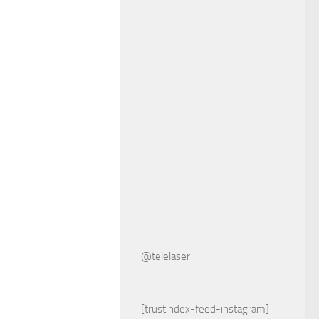
@telelaser
[trustindex-feed-instagram]