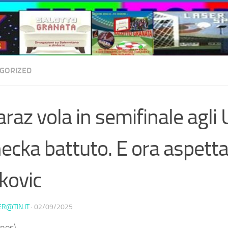
GORIZED
araz vola in semifinale agli
ecka battuto. E ora aspett
kovic
ER@TIN.IT
·
02/09/2025
nos) –