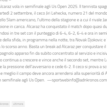
Alcaraz vola in semifinale agli Us Open 2025. Il tennista spag
artedì 2 settembre, il ceco Jiri Lehecka, numero 21 del mondo,
ello Slam americano, l'ultimo della stagione e a cui il rivale J
ione in carica. Alcaraz ha conquistato il match dopo quasi due
osi in tre set con il punteggio di 6-4, 6-2, 6-4 e ora in semif
 della sfida, in programma nella notte, tra Novak Djokovic e T
a lo scorso anno. Basta un break ad Alcaraz per conquistare il
pagnolo apparso fin da subito concentrato al servizio e incisiv
o continua a crescere e vince anche il secondo set, mentre
 la pressione dell'avversario e cede 6-2. Il ceco si prova a s
ne meglio il campo deve ancora arrendersi alla superiorità di 
in semifinale agli Us Open. —sportwebinfo@adnkronos.com
nkronos
ultimora