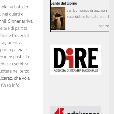
Santo del giorno
nolo ha battuto
San Domenico di Guzman
 nei quarti di
Sacerdote e fondatore dei Pre
annik Sinner arriva
santodelg
 ore di partita,
inale troverà il
aylor Fritz,
 primo parziale,
o in risposta. Lo
 Lehecka sembra
cuotere nel terzo
Alcaraz, che vola
 (Web Info)