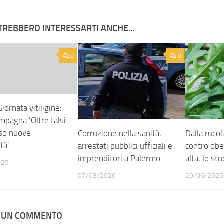
TREBBERO INTERESSARTI ANCHE...
0
0
Giornata vitiligine:
ampagna ‘Oltre falsi
rso nuove
Corruzione nella sanità,
Dalla rucol
tà’
arrestati pubblici ufficiali e
contro obe
imprenditori a Palermo
alta, lo stu
025
07/03/2026
20/06/2026
A UN COMMENTO