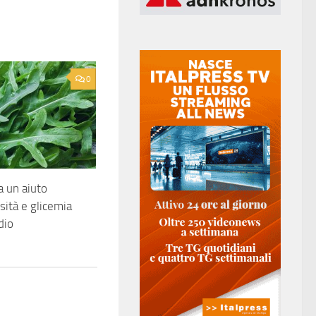
0
a un aiuto
sità e glicemia
dio