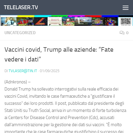
TELELASER.TV
Salta al contenuto
UNCATEGORIZED
0
Vaccini covid, Trump alle aziende: “Fate
vedere i dati”
DI
TVLASER@TIN.IT
·
01/09/2025
(Adnkronos) –
Donald Trump ha sollevato interrogativi sulla reale efficacia dei
vaccini Covid, invitando le case farmaceutiche a "giustificare il
successo" dei loro prodotti. Il post, pubblicato dal presidente degli
Stati Uniti su Truth Social, arriva in un momento di forte turbolenza
ai Centers for Disease Control and Prevention (Cdc), accusati
dall'amministrazione per la gestione dei dati sui vaccini. "È molto
importante che le case farmaceutiche giustifichino il successo dei