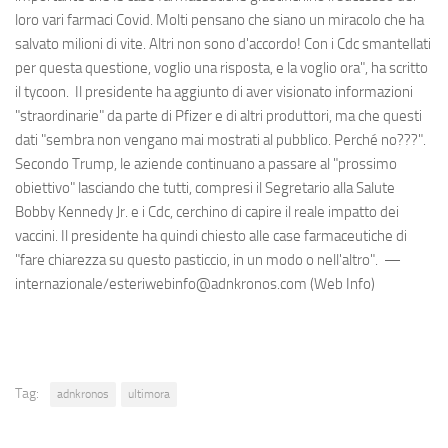
loro vari farmaci Covid. Molti pensano che siano un miracolo che ha
salvato milioni di vite. Altri non sono d'accordo! Con i Cdc smantellati
per questa questione, voglio una risposta, e la voglio ora", ha scritto
il tycoon. Il presidente ha aggiunto di aver visionato informazioni
"straordinarie" da parte di Pfizer e di altri produttori, ma che questi
dati "sembra non vengano mai mostrati al pubblico. Perché no???".
Secondo Trump, le aziende continuano a passare al "prossimo
obiettivo" lasciando che tutti, compresi il Segretario alla Salute
Bobby Kennedy Jr. e i Cdc, cerchino di capire il reale impatto dei
vaccini. Il presidente ha quindi chiesto alle case farmaceutiche di
"fare chiarezza su questo pasticcio, in un modo o nell'altro". —
internazionale/esteriwebinfo@adnkronos.com (Web Info)
Tag:
adnkronos
ultimora