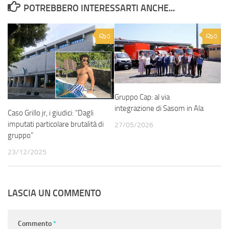
POTREBBERO INTERESSARTI ANCHE...
0
0
Gruppo Cap: al via
integrazione di Sasom in Ala
Caso Grillo jr, i giudici: “Dagli
imputati particolare brutalità di
27/05/2026
gruppo”
23/12/2025
LASCIA UN COMMENTO
Commento
*