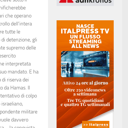
gnificherebbe
tari che operano
rollo dell'intera
e tutte le
 di detenzione, gli
ante supremo delle
esercito
ne interpretata
l suo mandato. E ha
 di riserva dei
to da Hamas. Il
tentativo di colpo
 israeliano,
ispondente militare
 vuole davvero
a – la conquista