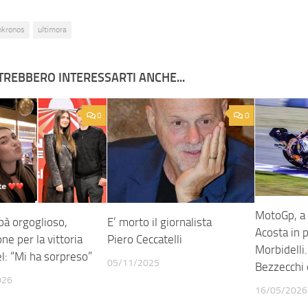
nkronos
ultimora
TREBBERO INTERESSARTI ANCHE...
0
0
MotoGp, a 
pà orgoglioso,
E’ morto il giornalista
Acosta in p
ne per la vittoria
Piero Ceccatelli
Morbidelli.
l: “Mi ha sorpreso”
05/11/2025
Bezzecchi 
026
16/05/2026