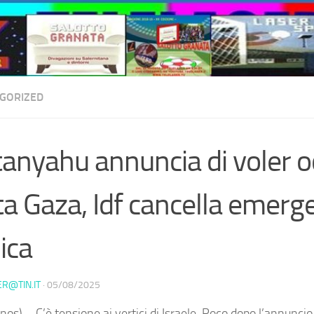
GORIZED
anyahu annuncia di voler 
ta Gaza, Idf cancella emerg
lica
ER@TIN.IT
·
05/08/2025
os) – C’è tensione ai vertici di Israele. Poco dopo l’annuncio