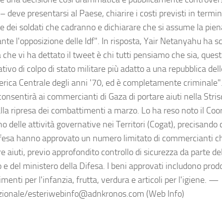
– deve presentarsi al Paese, chiarire i costi previsti in termini
 e dei soldati che cadranno e dichiarare che si assume la pien
te l'opposizione delle Idf". In risposta, Yair Netanyahu ha scr
che vi ha dettato il tweet è chi tutti pensiamo che sia, quest
tivo di colpo di stato militare più adatto a una repubblica de
erica Centrale degli anni '70, ed è completamente criminale"
consentirà ai commercianti di Gaza di portare aiuti nella Stris
alla ripresa dei combattimenti a marzo. Lo ha reso noto il Coo
no delle attività governative nei Territori (Cogat), precisando 
ifesa hanno approvato un numero limitato di commercianti c
re aiuti, previo approfondito controllo di sicurezza da parte del
 e del ministero della Difesa. I beni approvati includono prodo
imenti per l'infanzia, frutta, verdura e articoli per l'igiene. —
zionale/esteriwebinfo@adnkronos.com (Web Info)