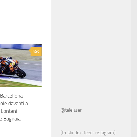
0
Barcellona
ole davanti a
@telelaser
 Lontani
e Bagnaia
[trustindex-feed-instagram]