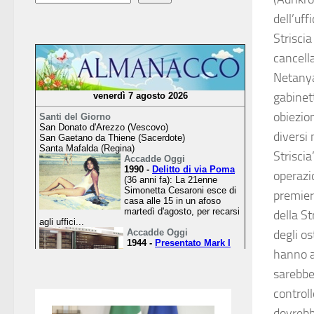
dell’uf
Striscia
cancella
Netanya
gabinett
obiezion
diversi
Striscia
operazio
premier
della St
degli o
hanno ag
sarebbe
controll
dovrebbe