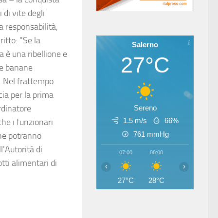
 di vite degli
a responsabilità,
itto: "Se la
Salerno
a è una ribellione e
27°C
lle banane
. Nel frattempo
cia per la prima
rdinatore
Sereno
1.5 m/s
66%
che i funzionari
761
mmHg
he potranno
l'Autorità di
07:00
08:00
09:00
10
tti alimentari di
‹
›
27°C
28°C
30°C
31