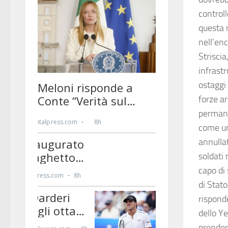
controll
questa m
nell'enc
Strisci
infrastr
ostaggi 
forze ar
permane
come un
annullat
soldati 
capo di 
di Stato
risponde
dello Y
prender