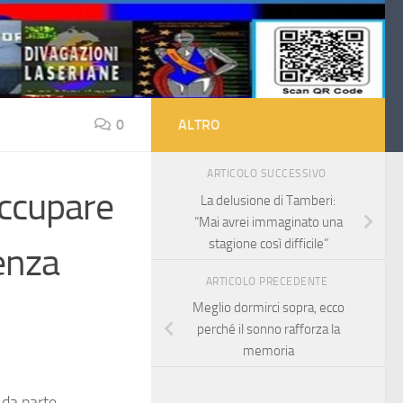
0
ALTRO
ARTICOLO SUCCESSIVO
occupare
La delusione di Tamberi:
“Mai avrei immaginato una
stagione così difficile”
enza
ARTICOLO PRECEDENTE
Meglio dormirci sopra, ecco
perché il sonno rafforza la
memoria
 da parte