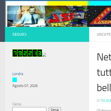
Salta al contenuto
SEGUICI:
UNCATE
Net
tut
Londra
bel
Agosto 07, 2026
DI
TVLAS
Cerca
Cerca
(Adnkron