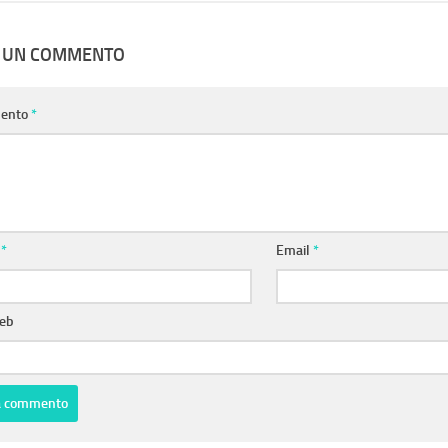
A UN COMMENTO
ento
*
e
*
Email
*
web