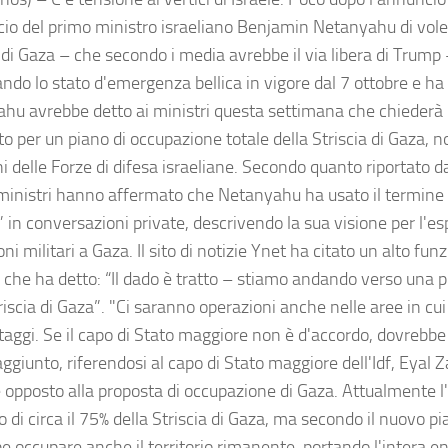
ficio del primo ministro israeliano Benjamin Netanyahu di vole
 di Gaza – che secondo i media avrebbe il via libera di Trump –
ndo lo stato d'emergenza bellica in vigore dal 7 ottobre e ha r
hu avrebbe detto ai ministri questa settimana che chiederà 
o per un piano di occupazione totale della Striscia di Gaza, 
i delle Forze di difesa israeliane. Secondo quanto riportato d
 ministri hanno affermato che Netanyahu ha usato il termine
” in conversazioni private, descrivendo la sua visione per l'e
ni militari a Gaza. Il sito di notizie Ynet ha citato un alto funz
 che ha detto: “Il dado è tratto – stiamo andando verso una 
riscia di Gaza”. "Ci saranno operazioni anche nelle aree in cu
staggi. Se il capo di Stato maggiore non è d'accordo, dovrebbe
giunto, riferendosi al capo di Stato maggiore dell'Idf, Eyal Z
 opposto alla proposta di occupazione di Gaza. Attualmente l'I
o di circa il 75% della Striscia di Gaza, ma secondo il nuovo pia
 occupare anche il territorio rimanente, portando l'intera en