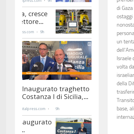
di Gaza 
ostaggi
nonostan
persona 
un tenta
dell'Am
Israele 
volta d
israelia
della D
trasferi
Transito
base, al
interna