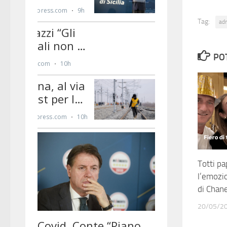
Tag:
ad
PO
Totti pa
l’emozio
di Chane
20/05/2