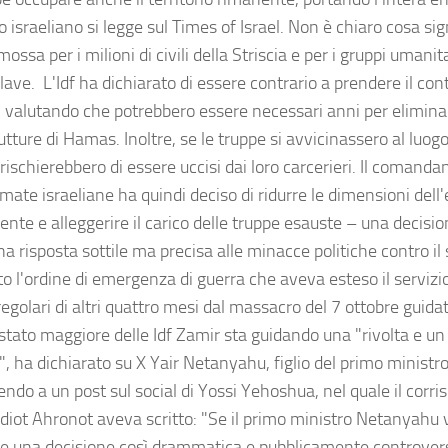
o israeliano si legge sul Times of Israel. Non è chiaro cosa si
ossa per i milioni di civili della Striscia e per i gruppi umani
lave. L'Idf ha dichiarato di essere contrario a prendere il cont
a, valutando che potrebbero essere necessari anni per eliminar
utture di Hamas. Inoltre, se le truppe si avvicinassero al luogo
rischierebbero di essere uccisi dai loro carcerieri. Il comand
mate israeliane ha quindi deciso di ridurre le dimensioni dell'
nte e alleggerire il carico delle truppe esauste – una decisio
a risposta sottile ma precisa alle minacce politiche contro i
o l'ordine di emergenza di guerra che aveva esteso il servizio
regolari di altri quattro mesi dal massacro del 7 ottobre guida
stato maggiore delle Idf Zamir sta guidando una "rivolta e un 
", ha dichiarato su X Yair Netanyahu, figlio del primo ministro
ndo a un post sul social di Yossi Yehoshua, nel quale il corr
ediot Ahronot aveva scritto: "Se il primo ministro Netanyahu
e una decisione così drammatica e pubblicamente controvers