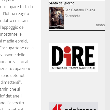
Santo del giorno
r occupare tutta la
San Gaetano Thiene
 l'Idf ha reagito
Sacerdote
idotto i militari.
santodelg
l'appoggio del
nonostante le
ai media ebraici,
 “occupazione della
spansione delle
ionario vicino al
piena occupazione
i sono detenuti
 dimettersi",
amir, che si
df detiene il
no, l'esercito
clave sotto il