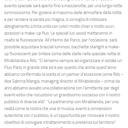
evento speciale sarà aperto fino a mezzanotte, per una lunga notte
luminosissima. Per godere al massimo delle atmosfere della notte
e per rendere la serata più magica, si consiglia di indossare
abbigliamento a tinta unita con colori molto chiari o molto scuri,
accessori e make-up fluo. Le speciali luci wood metteranno in
risalto le fluorescenze. All’interno del Parco, per l’occasione, sarà
possibile acquistare bracciali luminosi, bacchette starlight e make-
up fluorescenti per brillare come delle stelle nella speciale notte di
Mirabilandia e Rds. "Ci teniamo sempre ad organizzare in estate un
Fluo Party in grande stile ed è per questo che anche quest’anno
abbiamo confermato la scelta di un partner d’eccezione come Rds –
dice Sabrina Mangia, managing director di Mirabilandia – ormai da
anni abbiamo avviato una collaborazione con l'emittente per degli
eventi estivi che riscuotono un grandissimo successo con il nostro
pubblico di diverse età". "La partnership con Mirabilandia, per una
realtà come la nostra che vive di musica, eventi e connessioni
autentiche con il pubblico, è un’opportunità per rinnovare il nostro
obiettivo di coniugare intrattenimento e presenza sul territorio"