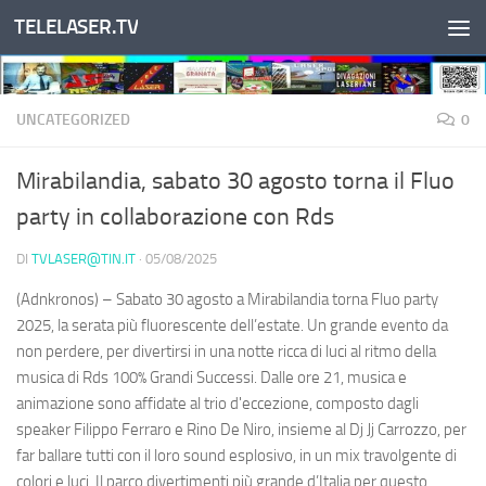
TELELASER.TV
Salta al contenuto
UNCATEGORIZED
0
Mirabilandia, sabato 30 agosto torna il Fluo
party in collaborazione con Rds
DI
TVLASER@TIN.IT
·
05/08/2025
(Adnkronos) – Sabato 30 agosto a Mirabilandia torna Fluo party
2025, la serata più fluorescente dell’estate. Un grande evento da
non perdere, per divertirsi in una notte ricca di luci al ritmo della
musica di Rds 100% Grandi Successi. Dalle ore 21, musica e
animazione sono affidate al trio d'eccezione, composto dagli
speaker Filippo Ferraro e Rino De Niro, insieme al Dj Jj Carrozzo, per
far ballare tutti con il loro sound esplosivo, in un mix travolgente di
colori e luci. Il parco divertimenti più grande d’Italia per questo