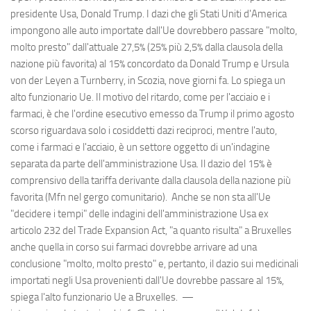
presidente Usa, Donald Trump. I dazi che gli Stati Uniti d'America
impongono alle auto importate dall'Ue dovrebbero passare "molto,
molto presto" dall'attuale 27,5% (25% più 2,5% dalla clausola della
nazione più favorita) al 15% concordato da Donald Trump e Ursula
von der Leyen a Turnberry, in Scozia, nove giorni fa. Lo spiega un
alto funzionario Ue. Il motivo del ritardo, come per l'acciaio e i
farmaci, è che l'ordine esecutivo emesso da Trump il primo agosto
scorso riguardava solo i cosiddetti dazi reciproci, mentre l'auto,
come i farmaci e l'acciaio, è un settore oggetto di un'indagine
separata da parte dell'amministrazione Usa. Il dazio del 15% è
comprensivo della tariffa derivante dalla clausola della nazione più
favorita (Mfn nel gergo comunitario). Anche se non sta all'Ue
"decidere i tempi" delle indagini dell'amministrazione Usa ex
articolo 232 del Trade Expansion Act, "a quanto risulta" a Bruxelles
anche quella in corso sui farmaci dovrebbe arrivare ad una
conclusione "molto, molto presto" e, pertanto, il dazio sui medicinali
importati negli Usa provenienti dall'Ue dovrebbe passare al 15%,
spiega l'alto funzionario Ue a Bruxelles. —