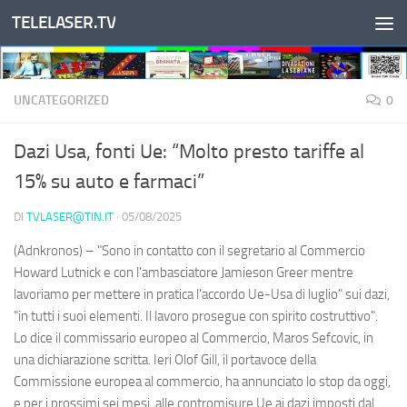
TELELASER.TV
Salta al contenuto
UNCATEGORIZED
0
Dazi Usa, fonti Ue: “Molto presto tariffe al
15% su auto e farmaci”
DI
TVLASER@TIN.IT
·
05/08/2025
(Adnkronos) – "Sono in contatto con il segretario al Commercio
Howard Lutnick e con l'ambasciatore Jamieson Greer mentre
lavoriamo per mettere in pratica l'accordo Ue-Usa di luglio" sui dazi,
"in tutti i suoi elementi. Il lavoro prosegue con spirito costruttivo".
Lo dice il commissario europeo al Commercio, Maros Sefcovic, in
una dichiarazione scritta. Ieri Olof Gill, il portavoce della
Commissione europea al commercio, ha annunciato lo stop da oggi,
e per i prossimi sei mesi, alle contromisure Ue ai dazi imposti dal