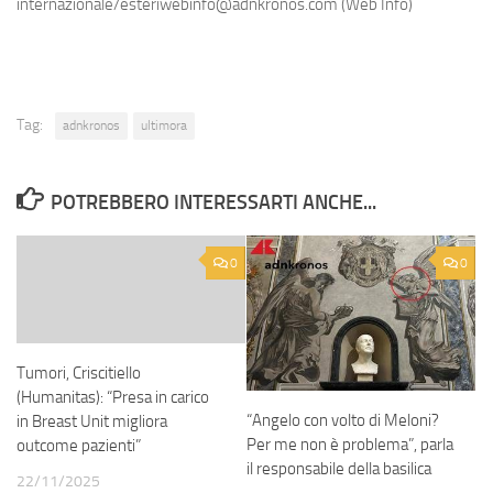
internazionale/esteriwebinfo@adnkronos.com (Web Info)
Tag:
adnkronos
ultimora
POTREBBERO INTERESSARTI ANCHE...
0
0
Tumori, Criscitiello
(Humanitas): “Presa in carico
“Angelo con volto di Meloni?
in Breast Unit migliora
Per me non è problema”, parla
outcome pazienti”
il responsabile della basilica
22/11/2025