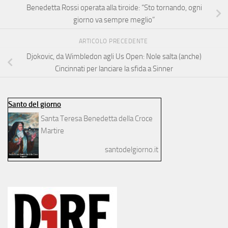
Benedetta Rossi operata alla tiroide: “Sto tornando, ogni
giorno va sempre meglio”
ARTICOLO PRECEDENTE
Djokovic, da Wimbledon agli Us Open: Nole salta (anche)
Cincinnati per lanciare la sfida a Sinner
Santo del giorno
Santa Teresa Benedetta della Croce
Martire
santodelgiorno.it