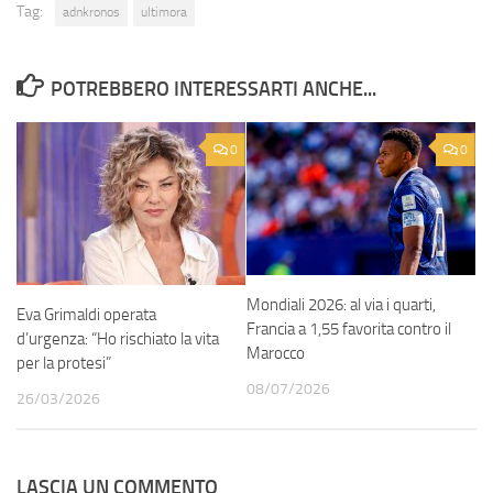
Tag:
adnkronos
ultimora
POTREBBERO INTERESSARTI ANCHE...
0
0
Mondiali 2026: al via i quarti,
Eva Grimaldi operata
Francia a 1,55 favorita contro il
d’urgenza: “Ho rischiato la vita
Marocco
per la protesi”
08/07/2026
26/03/2026
LASCIA UN COMMENTO