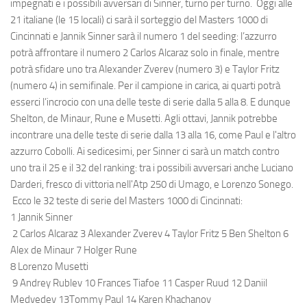
impegnati e i possibili avversari di Sinner, turno per turno. Oggi alle
21 italiane (le 15 locali) ci sarà il sorteggio del Masters 1000 di
Cincinnati e Jannik Sinner sarà il numero 1 del seeding: l’azzurro
potrà affrontare il numero 2 Carlos Alcaraz solo in finale, mentre
potrà sfidare uno tra Alexander Zverev (numero 3) e Taylor Fritz
(numero 4) in semifinale. Per il campione in carica, ai quarti potrà
esserci l’incrocio con una delle teste di serie dalla 5 alla 8. E dunque
Shelton, de Minaur, Rune e Musetti. Agli ottavi, Jannik potrebbe
incontrare una delle teste di serie dalla 13 alla 16, come Paul e l'altro
azzurro Cobolli. Ai sedicesimi, per Sinner ci sarà un match contro
uno tra il 25 e il 32 del ranking: tra i possibili avversari anche Luciano
Darderi, fresco di vittoria nell'Atp 250 di Umago, e Lorenzo Sonego.
Ecco le 32 teste di serie del Masters 1000 di Cincinnati:
1 Jannik Sinner
2 Carlos Alcaraz 3 Alexander Zverev 4 Taylor Fritz 5 Ben Shelton 6
Alex de Minaur 7 Holger Rune
8 Lorenzo Musetti
9 Andrey Rublev 10 Frances Tiafoe 11 Casper Ruud 12 Daniil
Medvedev 13Tommy Paul 14 Karen Khachanov