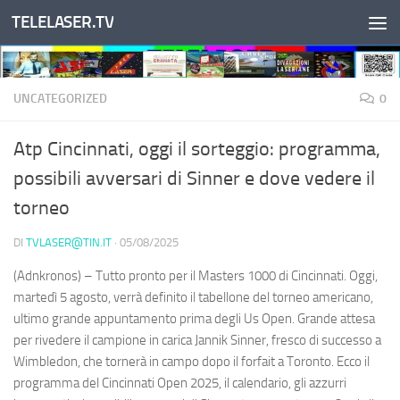
TELELASER.TV
Salta al contenuto
UNCATEGORIZED
0
Atp Cincinnati, oggi il sorteggio: programma,
possibili avversari di Sinner e dove vedere il
torneo
DI
TVLASER@TIN.IT
·
05/08/2025
(Adnkronos) – Tutto pronto per il Masters 1000 di Cincinnati. Oggi,
martedì 5 agosto, verrà definito il tabellone del torneo americano,
ultimo grande appuntamento prima degli Us Open. Grande attesa
per rivedere il campione in carica Jannik Sinner, fresco di successo a
Wimbledon, che tornerà in campo dopo il forfait a Toronto. Ecco il
programma del Cincinnati Open 2025, il calendario, gli azzurri