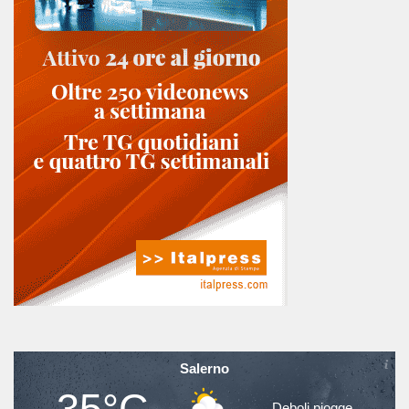
Salerno
35°C
Deboli piogge