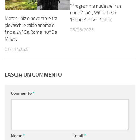
“Programma nucleare Iran
non c’è più”, Witkoff e la
Meteo, inizio novembre tra
‘lezione’ in tv – Video
piovaschi e caldo anomalo:
25/06/2025
fino a 24°C a Roma, 18°C a
Milano
01/11/2025
LASCIA UN COMMENTO
Commento
*
Nome
*
Email
*