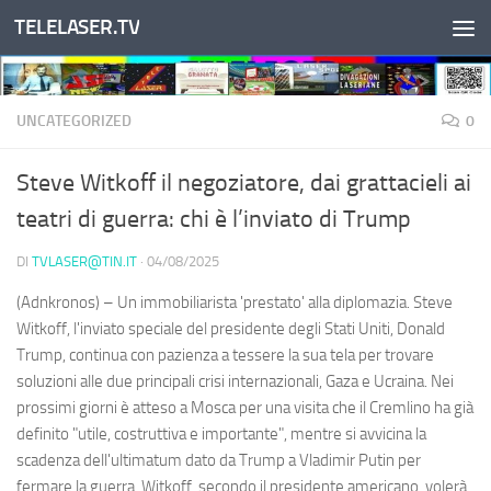
TELELASER.TV
Salta al contenuto
UNCATEGORIZED
0
Steve Witkoff il negoziatore, dai grattacieli ai
teatri di guerra: chi è l’inviato di Trump
DI
TVLASER@TIN.IT
·
04/08/2025
(Adnkronos) – Un immobiliarista 'prestato' alla diplomazia. Steve
Witkoff, l'inviato speciale del presidente degli Stati Uniti, Donald
Trump, continua con pazienza a tessere la sua tela per trovare
soluzioni alle due principali crisi internazionali, Gaza e Ucraina. Nei
prossimi giorni è atteso a Mosca per una visita che il Cremlino ha già
definito "utile, costruttiva e importante", mentre si avvicina la
scadenza dell'ultimatum dato da Trump a Vladimir Putin per
fermare la guerra. Witkoff, secondo il presidente americano, volerà