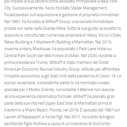
poi iniziare la sua carriera come avvocato immobiliare a New York
City. Successivamente, ha co-fondato Stellar Management,
focalizzandosi sull'acquisizione e gestione di proprietà immobiliari.
Nel 1997, ha fondato la Witkoff Group, una società immobiliare
privata con sede nella Grande Mela. Sotto la sua guida, la società ha
acquisito e ristrutturato numerose proprietà di rilievo, tra cui il Daily
News Building e il Woolworth Building a Manhattan. Nel 2013,
insieme a Harry Macklowe, ha acquistato il Park Lane Hotel su
Central Park South per 660 milioni di dollari. Nel 2020, durante la
prima presidenza Trump, Witkoff è stato membro del Great
American Economic Revival Industry Group, istituito per affrontare
l'impatto economico sugli Stati Uniti della pandemia di Covid-19. Lo
scorso novembre, il presidente eletto lo ha nominato inviato
speciale per il Medio Oriente, nonostante il 68enne non avesse
alcuna esperienza diplomatica formale. Witkoff ha passato gran
parte della sua vita nell'Upper East Side di Manhattan prima di
trasferirsi a Miami Beach, Florida, nel 2019. È sposato dal 1987 con
Lauren Jill Rappoport, e ha tre figli. Nel 2011, ha subito la tragica
perdita del figlio Andrew a causa di un'overdose di OxyContin.