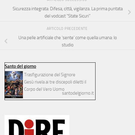
Sicurezza integrata: Difesa, città, vigilanza. La prima puntata
del vodcast “State Sicuri”
ARTICOLO PRECEDENTE
Una pelle artificiale che ‘sente’ come quella umana: lo
studio
Santo del giorno
Trasfigurazione del Signore
Gesù rivela ai tre discepoli diletti il
Corpo del Vero Uomo
santodelgiorno.it