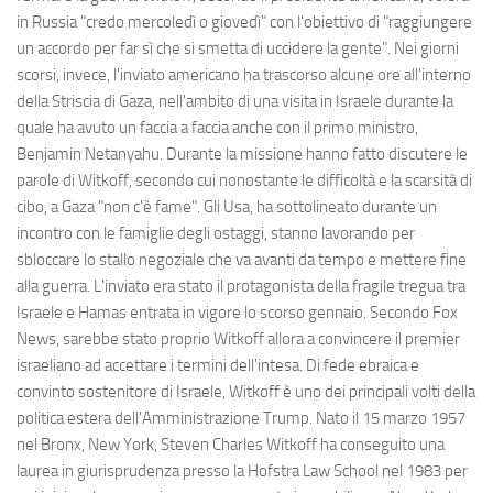
in Russia "credo mercoledì o giovedì" con l'obiettivo di "raggiungere
un accordo per far sì che si smetta di uccidere la gente". Nei giorni
scorsi, invece, l'inviato americano ha trascorso alcune ore all'interno
della Striscia di Gaza, nell'ambito di una visita in Israele durante la
quale ha avuto un faccia a faccia anche con il primo ministro,
Benjamin Netanyahu. Durante la missione hanno fatto discutere le
parole di Witkoff, secondo cui nonostante le difficoltà e la scarsità di
cibo, a Gaza "non c'è fame". Gli Usa, ha sottolineato durante un
incontro con le famiglie degli ostaggi, stanno lavorando per
sbloccare lo stallo negoziale che va avanti da tempo e mettere fine
alla guerra. L'inviato era stato il protagonista della fragile tregua tra
Israele e Hamas entrata in vigore lo scorso gennaio. Secondo Fox
News, sarebbe stato proprio Witkoff allora a convincere il premier
israeliano ad accettare i termini dell'intesa. Di fede ebraica e
convinto sostenitore di Israele, Witkoff è uno dei principali volti della
politica estera dell'Amministrazione Trump. Nato il 15 marzo 1957
nel Bronx, New York, Steven Charles Witkoff ha conseguito una
laurea in giurisprudenza presso la Hofstra Law School nel 1983 per