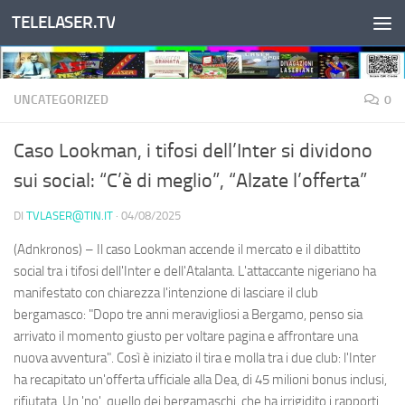
TELELASER.TV
Salta al contenuto
UNCATEGORIZED
0
Caso Lookman, i tifosi dell’Inter si dividono
sui social: “C’è di meglio”, “Alzate l’offerta”
DI
TVLASER@TIN.IT
·
04/08/2025
(Adnkronos) – Il caso Lookman accende il mercato e il dibattito
social tra i tifosi dell'Inter e dell'Atalanta. L'attaccante nigeriano ha
manifestato con chiarezza l'intenzione di lasciare il club
bergamasco: "Dopo tre anni meravigliosi a Bergamo, penso sia
arrivato il momento giusto per voltare pagina e affrontare una
nuova avventura". Così è iniziato il tira e molla tra i due club: l'Inter
ha recapitato un'offerta ufficiale alla Dea, di 45 milioni bonus inclusi,
rifiutata. Un 'no', quello dei bergamaschi, che ha irrigidito i rapporti.