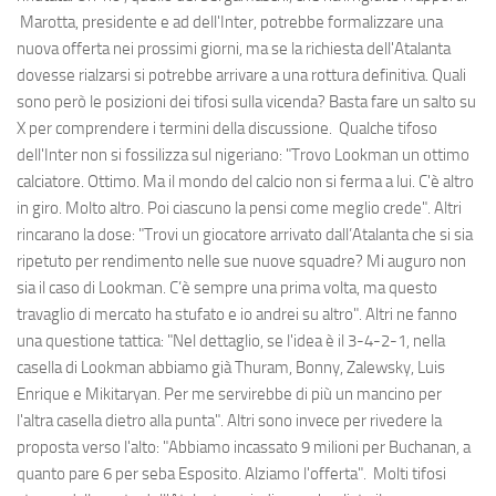
Marotta, presidente e ad dell'Inter, potrebbe formalizzare una
nuova offerta nei prossimi giorni, ma se la richiesta dell'Atalanta
dovesse rialzarsi si potrebbe arrivare a una rottura definitiva. Quali
sono però le posizioni dei tifosi sulla vicenda? Basta fare un salto su
X per comprendere i termini della discussione. Qualche tifoso
dell'Inter non si fossilizza sul nigeriano: "Trovo Lookman un ottimo
calciatore. Ottimo. Ma il mondo del calcio non si ferma a lui. C'è altro
in giro. Molto altro. Poi ciascuno la pensi come meglio crede". Altri
rincarano la dose: "Trovi un giocatore arrivato dall’Atalanta che si sia
ripetuto per rendimento nelle sue nuove squadre? Mi auguro non
sia il caso di Lookman. C’è sempre una prima volta, ma questo
travaglio di mercato ha stufato e io andrei su altro". Altri ne fanno
una questione tattica: "Nel dettaglio, se l'idea è il 3-4-2-1, nella
casella di Lookman abbiamo già Thuram, Bonny, Zalewsky, Luis
Enrique e Mikitaryan. Per me servirebbe di più un mancino per
l'altra casella dietro alla punta". Altri sono invece per rivedere la
proposta verso l'alto: "Abbiamo incassato 9 milioni per Buchanan, a
quanto pare 6 per seba Esposito. Alziamo l'offerta". Molti tifosi