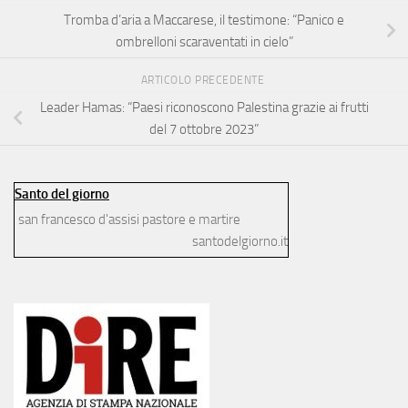
Tromba d’aria a Maccarese, il testimone: “Panico e
ombrelloni scaraventati in cielo”
ARTICOLO PRECEDENTE
Leader Hamas: “Paesi riconoscono Palestina grazie ai frutti
del 7 ottobre 2023”
Santo del giorno
san francesco d'assisi
pastore e martire
santodelgiorno.it