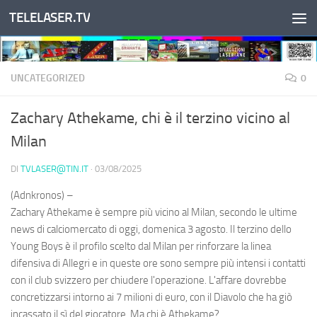
TELELASER.TV
Salta al contenuto
UNCATEGORIZED
0
Zachary Athekame, chi è il terzino vicino al
Milan
DI
TVLASER@TIN.IT
·
03/08/2025
(Adnkronos) –
Zachary Athekame è sempre più vicino al Milan, secondo le ultime
news di calciomercato di oggi, domenica 3 agosto. Il terzino dello
Young Boys è il profilo scelto dal Milan per rinforzare la linea
difensiva di Allegri e in queste ore sono sempre più intensi i contatti
con il club svizzero per chiudere l'operazione. L'affare dovrebbe
concretizzarsi intorno ai 7 milioni di euro, con il Diavolo che ha giò
incassato il sì del giocatore. Ma chi è Athekame?