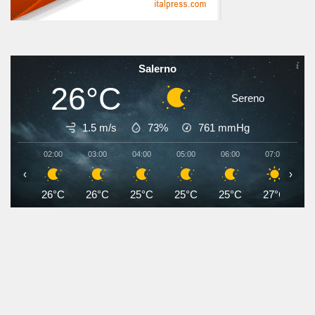
Salerno
26°C
Sereno
1.5 m/s
73%
761
mmHg
02:00
03:00
04:00
05:00
06:00
07:00
0
‹
›
26°C
26°C
25°C
25°C
25°C
27°C
2