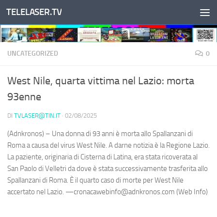
TELELASER.TV
Salta al contenuto
UNCATEGORIZED
0
West Nile, quarta vittima nel Lazio: morta
93enne
DI
TVLASER@TIN.IT
·
02/08/2025
(Adnkronos) – Una donna di 93 anni è morta allo Spallanzani di
Roma a causa del virus West Nile. A darne notizia è la Regione Lazio.
La paziente, originaria di Cisterna di Latina, era stata ricoverata al
San Paolo di Velletri da dove è stata successivamente trasferita allo
Spallanzani di Roma. È il quarto caso di morte per West Nile
accertato nel Lazio. —cronacawebinfo@adnkronos.com (Web Info)