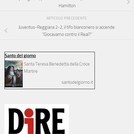
Hamilton
ARTICOLO PRECEDENTE
Juventus-Reggiana 2-2, il tifo bianconero si accende:
“Giocavamo contro il Real?”
Santo del giorno
Santa Teresa Benedetta della Croce
Martire
santodelgiorno.it