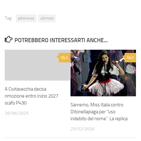
Tag:
adnkronos
ultimora
POTREBBERO INTERESSARTI ANCHE...
0
0
A Civitavecchia decisa
rimozione entro inizio 2027
scafo P430
Sanremo, Miss Italia contro
Ditonellapiaga per “uso
26/06/2025
indebito del nome”. La replica
25/02/2026