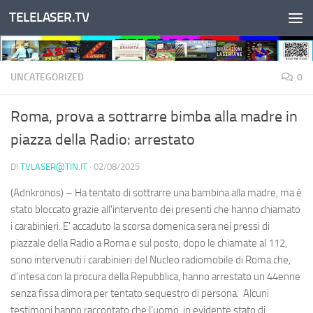
TELELASER.TV
Salta al contenuto
UNCATEGORIZED
0
Roma, prova a sottrarre bimba alla madre in
piazza della Radio: arrestato
DI
TVLASER@TIN.IT
·
02/08/2025
(Adnkronos) – Ha tentato di sottrarre una bambina alla madre, ma è
stato bloccato grazie all'intervento dei presenti che hanno chiamato
i carabinieri. E' accaduto la scorsa domenica sera nei pressi di
piazzale della Radio a Roma e sul posto, dopo le chiamate al 112,
sono intervenuti i carabinieri del Nucleo radiomobile di Roma che,
d’intesa con la procura della Repubblica, hanno arrestato un 44enne
senza fissa dimora per tentato sequestro di persona. Alcuni
testimoni hanno raccontato che l’uomo, in evidente stato di