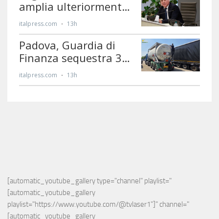
[automatic_youtube_gallery type="channel" playlist="
[automatic_youtube_gallery 
playlist="https://www.youtube.com/@tvlaser1"]" channel="
[automatic_youtube_gallery 