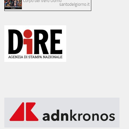
Corpo del Vero Uomo
santodelgiorno.it