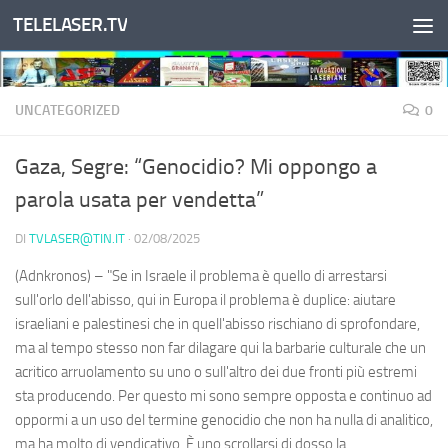
TELELASER.TV
Salta al contenuto
UNCATEGORIZED
0
Gaza, Segre: “Genocidio? Mi oppongo a
parola usata per vendetta”
DI
TVLASER@TIN.IT
·
02/08/2025
(Adnkronos) – "Se in Israele il problema è quello di arrestarsi
sull'orlo dell'abisso, qui in Europa il problema è duplice: aiutare
israeliani e palestinesi che in quell'abisso rischiano di sprofondare,
ma al tempo stesso non far dilagare qui la barbarie culturale che un
acritico arruolamento su uno o sull'altro dei due fronti più estremi
sta producendo. Per questo mi sono sempre opposta e continuo ad
oppormi a un uso del termine genocidio che non ha nulla di analitico,
ma ha molto di vendicativo. È uno scrollarsi di dosso la