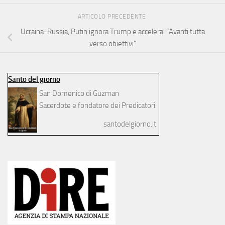
ARTICOLO PRECEDENTE
Ucraina-Russia, Putin ignora Trump e accelera: “Avanti tutta
verso obiettivi”
Santo del giorno
San Domenico di Guzman
Sacerdote e fondatore dei Predicatori
santodelgiorno.it