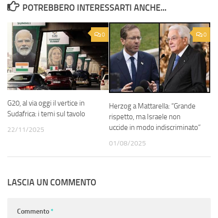
POTREBBERO INTERESSARTI ANCHE...
0
0
G20, al via oggi il vertice in
Herzog a Mattarella: “Grande
Sudafrica: i temi sul tavolo
rispetto, ma Israele non
uccide in modo indiscriminato”
22/11/2025
01/08/2025
LASCIA UN COMMENTO
Commento
*