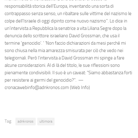
responsabilità storica dell'Europa, inventando una sorta di
contrappasso senza senso, un ribaltare sulle vittime del nazismo le
colpe dell'Israele di oggi dipinto come nuovo nazismo''. Lo dice in
un'intervista a Repubblica la senatrice a vita Liliana Segre dopo la
denuncia dello scrittore israeliano David Grossman, che usa il
termine 'genocidio'. ' 'Non faccio dichiarazioni da mesi perché mi
sono chiusa nella mia amarezza smisurata per ciò che vedo nei
telegiornali. Però l'intervista a David Grossman mi spinge a fare
alcune considerazioni. Al di là del titolo, le sue riflessioni sono
pienamente condivisibili. Il suo è un caveat: "Siamo abbastanza forti
per resistere ai germi del genocidio?". —
cronacawebinfo@adnkronos.com (Web Info)
Tag:
adnkronos
ultimora