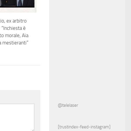
io, ex arbitro
 “Inchiesta è
to morale, Aia
a mestieranti”
@telelaser
[trustindex-feed-instagram]