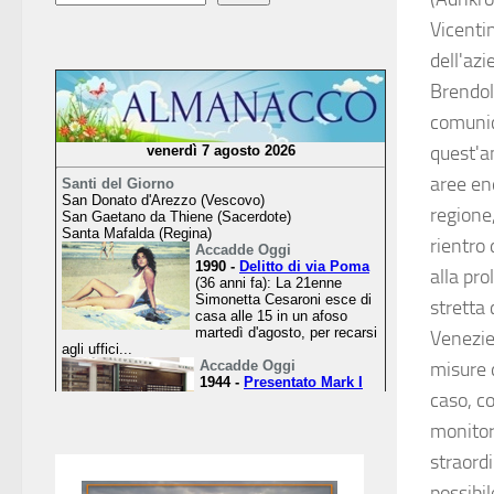
Vicentin
dell'az
Brendola
comunic
quest'an
aree en
regione,
rientro 
alla pro
stretta 
Venezie
misure 
caso, co
monitor
straordi
possibi