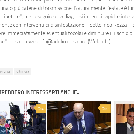
una o più catene di trasmissione. Naturalmente l'estate è lung
 ripetere", ma "eseguire una diagnosi in tempi rapidi e inter
ente con interventi di disinfestazione – sottolinea Rezza – 
re immediatamente eventuali focolai e diminuire il rischio d
one". —salutewebinfo@adnkronos.com (Web Info)
nkronos
ultimora
TREBBERO INTERESSARTI ANCHE...
0
0