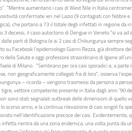
o". "Mentre aumentano i casi di West Nile in Italia centromer
ositività confermate ieri nel Lazio (9 contagiati con febbre 
ica), che portano a 73 il totale degli infettati in regione da i
i 3 decessi, il caso autoctono di Dengue in Veneto "si va ad 
i dalle parti di Bologna (e ai 2 casi di Chikungunya sempre seg
unto su Facebook l'epidemiologo Gianni Rezza, già direttore de
o della Salute e oggi professore straordinario di Igiene all'un
aele di Milano. "Sembrano per ora casi sporadici e, a parte il
se, non geograficamente collegati fra di loro", osserva l'esp
kungunya – ricorda – vengono trasmessi da persona a person
tigre, vettore competente presente in Italia dagli anni '90 de
on sono stati segnalati outbreak delle dimensioni di quello ve
o scorso anno, e la continua rilevazione di casi singoli fa sp
liorato nell'identificazione precoce dei casi. Evidentemente,
 infetta rientra da una zona endemica, una volta punta da un
smettere l'infezione più frequentemente di quanto pensassimo 