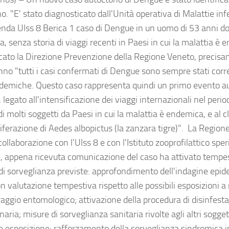
o. "E' stato diagnosticato dall'Unità operativa di Malattie infe
ienda Ulss 8 Berica 1 caso di Dengue in un uomo di 53 anni do
, senza storia di viaggi recenti in Paesi in cui la malattia è
ato la Direzione Prevenzione della Regione Veneto, precisa
no "tutti i casi confermati di Dengue sono sempre stati correl
demiche. Questo caso rappresenta quindi un primo evento au
 legato all'intensificazione dei viaggi internazionali nel period
di molti soggetti da Paesi in cui la malattia è endemica, e al 
liferazione di Aedes albopictus (la zanzara tigre)". La Region
collaborazione con l'Ulss 8 e con l'Istituto zooprofilattico spe
, appena ricevuta comunicazione del caso ha attivato tempe
di sorveglianza previste: approfondimento dell'indagine epid
n valutazione tempestiva rispetto alle possibili esposizioni a 
aggio entomologico; attivazione della procedura di disinfest
naria; misure di sorveglianza sanitaria rivolte agli altri sogget
le esposizione; rafforzamento della sorveglianza sindromica i