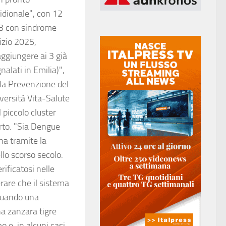
idionale", con 12
e 3 con sindrome
nizio 2025,
aggiungere ai 3 già
nalati in Emilia)",
lla Prevenzione del
iversità Vita-Salute
 piccolo cluster
erto. "Sia Dengue
a tramite la
llo scorso secolo.
rificatosi nelle
erare che il sistema
 quando una
a zanzara tigre
e, in alcuni casi,