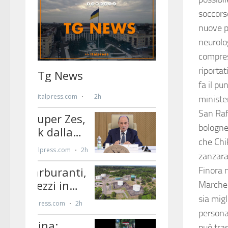
soccors
nuove p
neurolog
compres
riportat
fa il p
minister
San Raff
bologne
che Chi
zanzara 
Finora n
Marche l
sia mig
persona
può tra