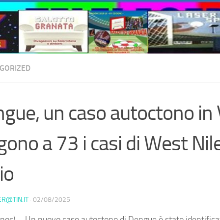
GORIZED
gue, un caso autoctono in 
gono a 73 i casi di West Nil
io
ER@TIN.IT
·
02/08/2025
nos) – Un nuovo caso autoctono di Dengue è stato identificat