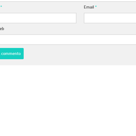
e
*
Email
*
web