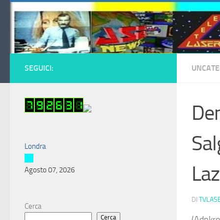
Salta al contenuto
SEGUICI:
UNCATE
Den
Sal
Londra
Laz
Agosto 07, 2026
DI
TVLAS
Cerca
Cerca
(Adnkro