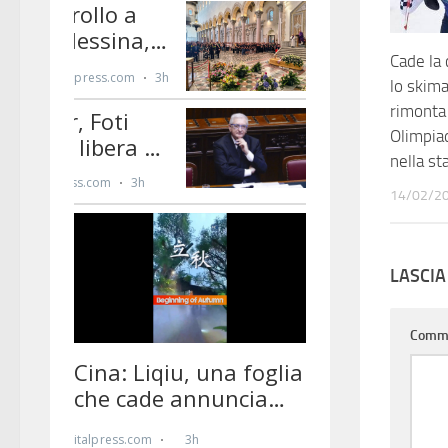
Cade la
lo skima
rimonta 
Olimpia
nella st
14/02/2
LASCI
Comm