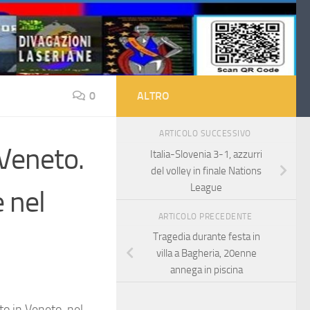
0
ALTRO
ARTICOLO SUCCESSIVO
Veneto.
Italia-Slovenia 3-1, azzurri
del volley in finale Nations
League
e nel
ARTICOLO PRECEDENTE
Tragedia durante festa in
villa a Bagheria, 20enne
annega in piscina
o in Veneto, nel