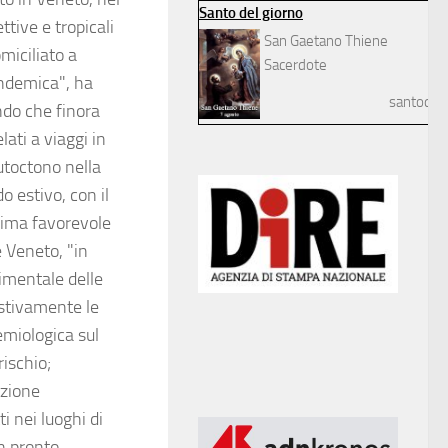
Santo del giorno
ttive e tropicali
San Gaetano Thiene
miciliato a
Sacerdote
 endemica", ha
santodelg
ndo che finora
ati a viaggi in
toctono nella
o estivo, con il
clima favorevole
e Veneto, "in
rimentale delle
stivamente le
emiologica sul
rischio;
azione
ti nei luoghi di
n pronto