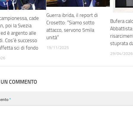
Guerra ibrida, il report di
 campionessa, cade
Bufera calc
Crosetto: “Siamo sotto
n, poi la Svezia
Abbattista:
attacco, servono 5mila
ed è argento alle
risarcimen
unità”
di. Cos’è successo
stuprata d
affetta sci di fondo
19/11/2025
29/04/2026
026
A UN COMMENTO
ento
*