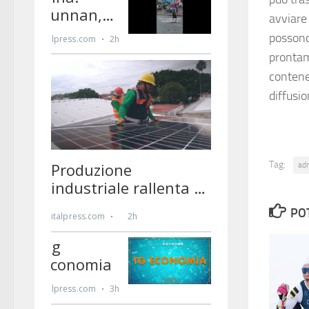
avviare 
possono
prontam
contene
diffusi
Tag:
ad
PO