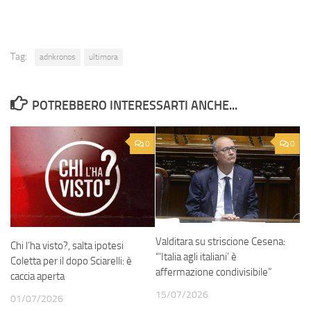
Tag:
adnkronos
ultimora
POTREBBERO INTERESSARTI ANCHE...
0
0
Valditara su striscione Cesena:
Chi l’ha visto?, salta ipotesi
“‘Italia agli italiani’ è
Coletta per il dopo Sciarelli: è
affermazione condivisibile”
caccia aperta
15/07/2026
01/07/2026