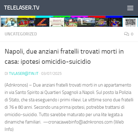
TELELASER.TV
Salta al contenuto
UNCATEGORIZED
0
Napoli, due anziani fratelli trovati morti in
casa: ipotesi omicidio-suicidio
DI
TVLASER@TIN.IT
·
03/07/2025
(Adnkronos) – Due anziani fratelli trovati morti in un appartamento
in via Santo Spirito ai Quartieri Spagnoli a Napoli. Sul posto la Polizia
di Stato, che sta eseguendo i primi rilievi. Le vittime sono due fratelli
di 76 e 80 anni. Secondo una prima ipotesi, potrebbe trattarsi di
omicidio-suicidio. Tutto sarebbe maturato per una lite legata a
dinamiche familiari. —cronacawebinfo@adnkronos.com (Web
Info)