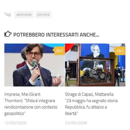
Tag:
adnkronos
ultimora
POTREBBERO INTERESSARTI ANCHE...
0
0
Imprese, Mei (Grant
Strage di Capaci, Mattarella:
Thornton): “Sfida è integrare
“23 maggio ha segnato storia
rendicontazione con contesto
Repubblica, fu attacco a
geopolitico”
libertà”
12/03/2026
23/05/2026