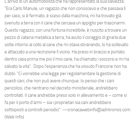
L'arrivo di un automobilista che ha rappresentato la sua salvezza:
"Era Carlo Manule, un ragazzo che non conoscevo e che passava lì
per caso, si è fermato, è sceso dalla macchina, mi ha trovato già
svenuto a terra con il cane che cercava un appiglio per trascinarmi.
Questo ragazzo, con una fortuna incredibile, è riuscito a trovare un
pezzo di catena metallica a terra, ha avuto il coraggio di girarla due
volte intorno al collo al cane che mi stava sbranando, lo ha sollevato
e attaccato a una recinzione lì vicino. Ha preso in braccio e portato
dentro casa prima me poi il mio cane, ha chiamato i soccorsi e mi ha
salvato la vita". Dopo l'esperienza che ha vissuto Francone non ha
dubbi: "Ci vorrebbe una legge per regolamentare la gestione di
questi cani, che non può avere chiunque. Io penso che i cani
pericolosi, che rientrano nel decreto ministeriale, andrebbero
controllati. Il cane andrebbe preso solo in allevamento e – come si
fa per il porto d'armi – sia i proprietari sia cani andrebbero
sottoposti a controlli periodici". —cronacawebinfo@adnkronos.com
(Web Info)