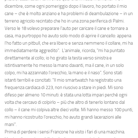
dicembre, come ogni pomeriggio dopo il lavoro, ho portato il mio
cane – che è molto anziano e ha problemi di deambulazione – in un
terreno agricolo recintato che ho in una zona periferica di Palmi.
Verso le 18 volevo preparare l'auto per caricare il cane e tornare a
casa, ma purtroppo ho avuto solo modo di aprire il cancello: appena
l'ho fatto un pitbull, che era libero e senza nemmeno il collare, mi ha
immediatamente aggredito". L'animale, ricorda, "mi ha puntato
direttamente al collo; io ho girato la testa verso sinistra e
istintivamente ho messo la mano davanti, ma il cane, in un solo
colpo, mi ha azzannato l'orecchio, la mano e il naso". Sono stati
istanti terribili e concitati: "Il mio smartwatch ha registrato una
frequenza cardiaca di 223, non riuscivo a stare in piedi. Mi sono
difeso per almeno 10 minuti: è stata una lotta impari perché ogni
volta che cercavo di colpirlo – più che altro di tenerlo lontano dal
collo – il cane mi colpiva altre dieci volte. Mi hanno messo 100 punti,
mi hanno ricostruito l'orecchio, ho avuto grandi lacerazioni alle
mani".
Prima di perdere i sensi Francone ha visto i fari di una macchina.