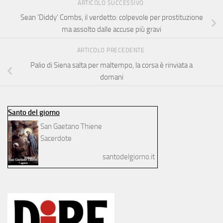
ARTICOLO SUCCESSIVO
Sean ‘Diddy’ Combs, il verdetto: colpevole per prostituzione
ma assolto dalle accuse più gravi
ARTICOLO PRECEDENTE
Palio di Siena salta per maltempo, la corsa è rinviata a
domani
Santo del giorno
San Gaetano Thiene
Sacerdote
santodelgiorno.it