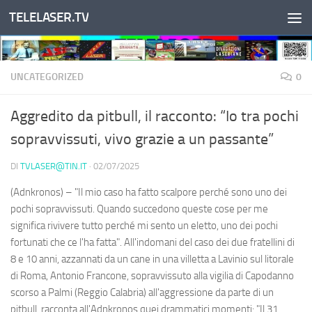
TELELASER.TV
Salta al contenuto
UNCATEGORIZED
0
Aggredito da pitbull, il racconto: “Io tra pochi
sopravvissuti, vivo grazie a un passante”
DI
TVLASER@TIN.IT
·
02/07/2025
(Adnkronos) – "Il mio caso ha fatto scalpore perché sono uno dei
pochi sopravvissuti. Quando succedono queste cose per me
significa rivivere tutto perché mi sento un eletto, uno dei pochi
fortunati che ce l'ha fatta". All'indomani del caso dei due fratellini di
8 e 10 anni, azzannati da un cane in una villetta a Lavinio sul litorale
di Roma, Antonio Francone, sopravvissuto alla vigilia di Capodanno
scorso a Palmi (Reggio Calabria) all'aggressione da parte di un
pitbull, racconta all'Adnkronos quei drammatici momenti: "Il 31