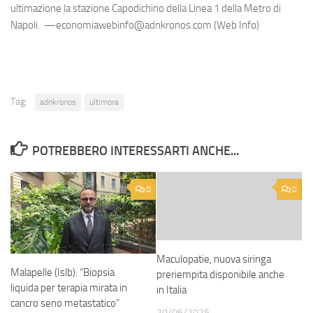
ultimazione la stazione Capodichino della Linea 1 della Metro di
Napoli. —economiawebinfo@adnkronos.com (Web Info)
Tag:
adnkronos
ultimora
POTREBBERO INTERESSARTI ANCHE...
0
0
Maculopatie, nuova siringa
Malapelle (Islb): “Biopsia
preriempita disponibile anche
liquida per terapia mirata in
in Italia
cancro seno metastatico”
20/06/2025