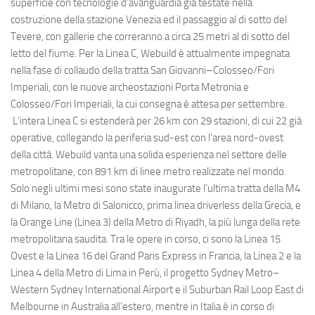
superficie con tecnologie d’avanguardia già testate nella
costruzione della stazione Venezia ed il passaggio al di sotto del
Tevere, con gallerie che correranno a circa 25 metri al di sotto del
letto del fiume. Per la Linea C, Webuild è attualmente impegnata
nella fase di collaudo della tratta San Giovanni–Colosseo/Fori
Imperiali, con le nuove archeostazioni Porta Metronia e
Colosseo/Fori Imperiali, la cui consegna è attesa per settembre.
L’intera Linea C si estenderà per 26 km con 29 stazioni, di cui 22 già
operative, collegando la periferia sud-est con l’area nord-ovest
della città. Webuild vanta una solida esperienza nel settore delle
metropolitane, con 891 km di linee metro realizzate nel mondo.
Solo negli ultimi mesi sono state inaugurate l’ultima tratta della M4
di Milano, la Metro di Salonicco, prima linea driverless della Grecia, e
la Orange Line (Linea 3) della Metro di Riyadh, la più lunga della rete
metropolitana saudita. Tra le opere in corso, ci sono la Linea 15
Ovest e la Linea 16 del Grand Paris Express in Francia, la Linea 2 e la
Linea 4 della Metro di Lima in Perù, il progetto Sydney Metro–
Western Sydney International Airport e il Suburban Rail Loop East di
Melbourne in Australia all’estero, mentre in Italia è in corso di