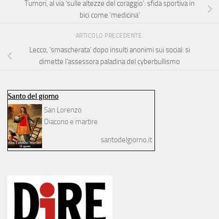
Tumori, al via ‘sulle altezze del coraggio’: sfida sportiva in
bici come ‘medicina’
ARTICOLO PRECEDENTE
Lecco, ‘smascherata’ dopo insulti anonimi sui social: si
dimette l’assessora paladina del cyberbullismo
Santo del giorno
San Lorenzo
Diacono e martire
santodelgiorno.it