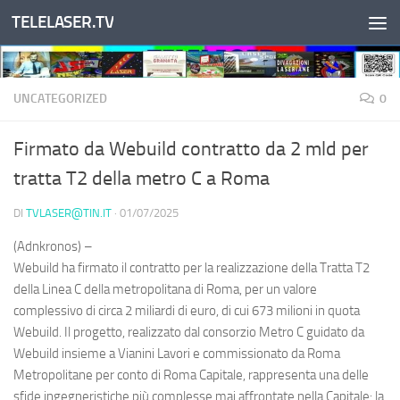
TELELASER.TV
Salta al contenuto
UNCATEGORIZED
0
Firmato da Webuild contratto da 2 mld per
tratta T2 della metro C a Roma
DI
TVLASER@TIN.IT
·
01/07/2025
(Adnkronos) –
Webuild ha firmato il contratto per la realizzazione della Tratta T2
della Linea C della metropolitana di Roma, per un valore
complessivo di circa 2 miliardi di euro, di cui 673 milioni in quota
Webuild. Il progetto, realizzato dal consorzio Metro C guidato da
Webuild insieme a Vianini Lavori e commissionato da Roma
Metropolitane per conto di Roma Capitale, rappresenta una delle
sfide ingegneristiche più complesse mai affrontate nella Capitale: la