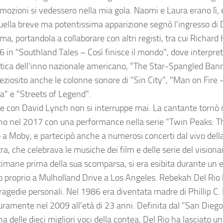
emozioni si vedessero nella mia gola. Naomi e Laura erano lì, 
Quella breve ma potentissima apparizione segnò l'ingresso di
ma, portandola a collaborare con altri registi, tra cui Richard K
6 in "Southland Tales – Così finisce il mondo", dove interpre
ttica dell'inno nazionale americano, "The Star-Spangled Ban
ziosito anche le colonne sonore di "Sin City", "Man on Fire – 
a" e "Streets of Legend".
me con David Lynch non si interruppe mai. La cantante tornò 
no nel 2017 con una performance nella serie "Twin Peaks: T
 a Moby, e partecipò anche a numerosi concerti dal vivo del
a, che celebrava le musiche dei film e delle serie del visionar
timane prima della sua scomparsa, si era esibita durante un 
o proprio a Mulholland Drive a Los Angeles. Rebekah Del Rio 
ragedie personali. Nel 1986 era diventata madre di Phillip C
ramente nel 2009 all'età di 23 anni. Definita dal "San Dieg
a delle dieci migliori voci della contea, Del Rio ha lasciato 