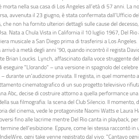
 morta nella sua casa di Los Angeles all'età di 57 anni. La not
sa, avvenuta il 23 giugno, è stata confermata dall’Ufficio de
 che non ha fornito ulteriori dettagli sulle cause del decesso
a. Nata a Chula Vista in California il 10 luglio 1967, Del Rio 
riera musicale a San Diego prima di trasferirsi a Los Angeles.
a arrivò a metà degli anni '90, quando incontrò il regista Dav
nte Brian Loucks. Lynch, affascinato dalla voce struggente del
di eseguire "Llorando" – una versione in spagnolo del celebre
 – durante un'audizione privata. Il regista, in quel momento a
ttamento cinematografico di un suo progetto televisivo rifiuta
na Abc, decise di costruire attorno a quella performance una
della sua filmografia: la scena del Club Silencio. Il momento, 
toria del cinema, vede le protagoniste Naomi Watts e Laura H
ersi fino alle lacrime mentre Del Rio canta in playback, per 
 termine dell'esibizione. Eppure, come lei stessa raccontò in u
IndieWire, ogni take venne registrato dal vivo: "Cantavo ogni