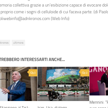
moria collettiva grazie a un'esibizione capace di evocare dol
 proprio come i sogni di celluloide di cui faceva parte. (di Pao
oliwebinfo@adnkronos.com (Web Info)
nkronos
ultimora
TREBBERO INTERESSARTI ANCHE...
0
0
Mennini: “
Stanzione al Tg1:
Iran-Usa, dialogo