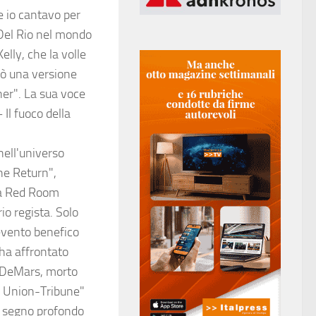
e io cantavo per
 Del Rio nel mondo
elly, che la volle
tò una versione
ner". La sua voce
Il fuoco della
nell'universo
he Return",
la Red Room
io regista. Solo
evento benefico
ha affrontato
. DeMars, morto
o Union-Tribune"
un segno profondo