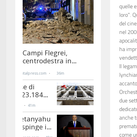
quelle 
loro". 
del cine
nel 200
apocali
ha impre
vendett
Il lega
lynchia
accanto
Orchestr
due set
dedicat
anche t
prematu
come un