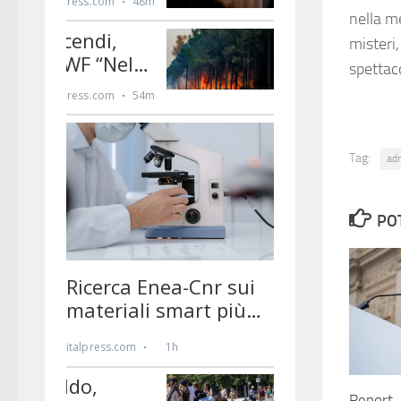
nella me
misteri,
spettac
Tag:
ad
PO
Report, 