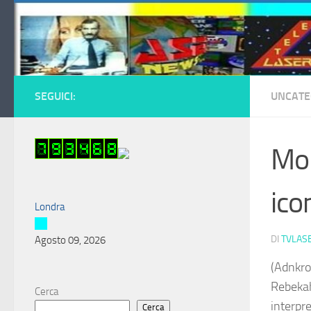
Salta al contenuto
SEGUICI:
UNCATE
Mor
ico
Londra
DI
TVLAS
Agosto 09, 2026
(Adnkro
Rebekah
Cerca
interpre
Cerca