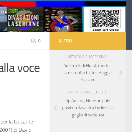
0
ALTRO
ARTICOLO SUCCESSIVO
alla voce
Addio a Rick Hurst, morto il
vice sceriffo Cletus Hogg di
‘Hazzard’
ARTICOLO PRECEDENTE
Gp Austria, Norris in pole
position davanti a Leclerc. La
griglia di partenza
 per la toccante
(2001) di David