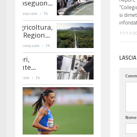
“Collegi
si dimet
infonda
11/11/2
LASCI
Comm
Nom