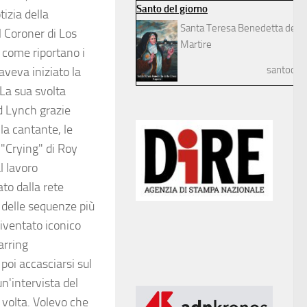
Santo del giorno
izia della
Santa Teresa Benedetta della
l Coroner di Los
Martire
, come riportano i
santodelg
aveva iniziato la
 La sua svolta
id Lynch grazie
la cantante, le
 "Crying" di Roy
l lavoro
to dalla rete
 delle sequenze più
diventato iconico
arring
poi accasciarsi sul
n'intervista del
 volta. Volevo che