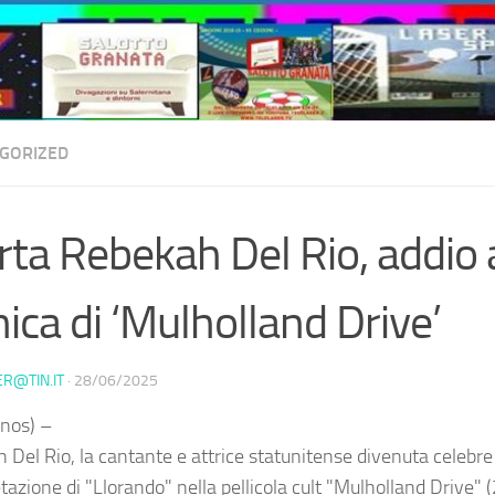
GORIZED
ta Rebekah Del Rio, addio 
nica di ‘Mulholland Drive’
ER@TIN.IT
·
28/06/2025
nos) –
 Del Rio, la cantante e attrice statunitense divenuta celebre
tazione di "Llorando" nella pellicola cult "Mulholland Drive" 