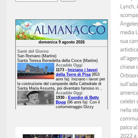
Lynch, è
scompar
Angeles,
media Us
sua car
artistic
all'age
chiese 
Orbison
sull'ada
america
celebri 
nella s
commuov
palco al
2022 a 