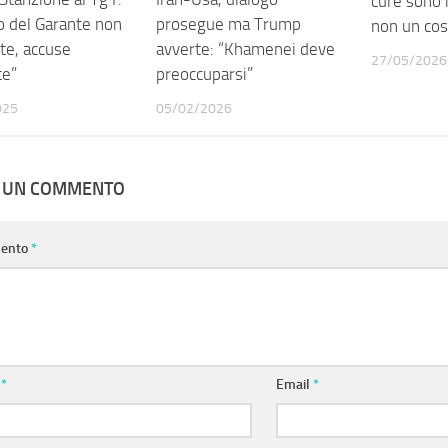
cure sono 
o del Garante non
prosegue ma Trump
non un cos
te, accuse
avverte: “Khamenei deve
27/05/2026
te”
preoccuparsi”
025
05/02/2026
A UN COMMENTO
ento
*
e
*
Email
*