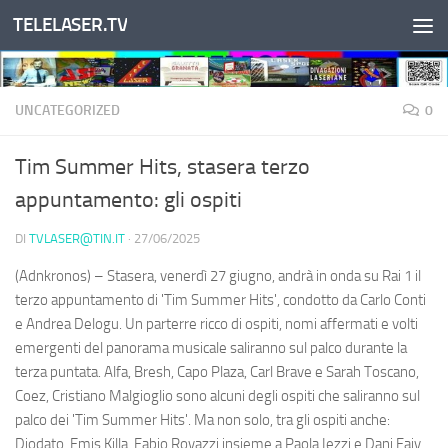
TELELASER.TV
Salta al contenuto
UNCATEGORIZED
0
Tim Summer Hits, stasera terzo
appuntamento: gli ospiti
DI
TVLASER@TIN.IT
·
27/06/2025
(Adnkronos) – Stasera, venerdì 27 giugno, andrà in onda su Rai 1 il
terzo appuntamento di 'Tim Summer Hits', condotto da Carlo Conti
e Andrea Delogu. Un parterre ricco di ospiti, nomi affermati e volti
emergenti del panorama musicale saliranno sul palco durante la
terza puntata. Alfa, Bresh, Capo Plaza, Carl Brave e Sarah Toscano,
Coez, Cristiano Malgioglio sono alcuni degli ospiti che saliranno sul
palco dei 'Tim Summer Hits'. Ma non solo, tra gli ospiti anche:
Diodato, Emis Killa, Fabio Rovazzi insieme a Paola Iezzi e Dani Faiv,