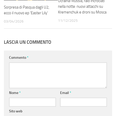
Ucraina-Russia, raid incrociati
nella notte: nuovi attacchi su
Sorpresa di Pasqua dagli U2,
Kremenchuk e droni su Mosca
ecco il nuovo ep ‘Easter Lily’
11/12/2025
03/04/2026
LASCIA UN COMMENTO
Commento
*
Nome
*
Email
*
Sito web