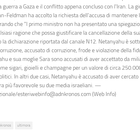
la guerra a Gaza e il conflitto appena concluso con l'Iran. La g
n-Feldman ha accolto la richiesta dell'accusa di mantenere l
rando che "l primo ministro non ha presentato una spiegazio
siasi ragione che possa giustificare la cancellazione della s
 la dichiarazione riportata dal canale N12. Netanyahu è sotto
corruzione, accusato di corruzione, frode e violazione della fid
hu e sua moglie Sara sono accusati di aver accettato da milia
ome sigari, gioielli e champagne per un valore di circa 250.00
olitici. In altri due casi, Netanyahu è accusato di aver cercat
ra più favorevole su due media israeliani. —
zionale/esteriwebinfo@adnkronos.com (Web Info)
nkronos
ultimora