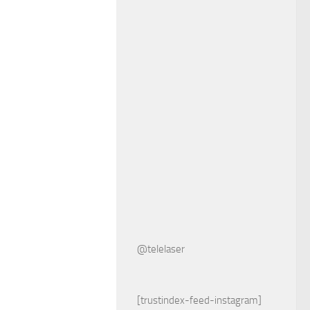
@telelaser
[trustindex-feed-instagram]