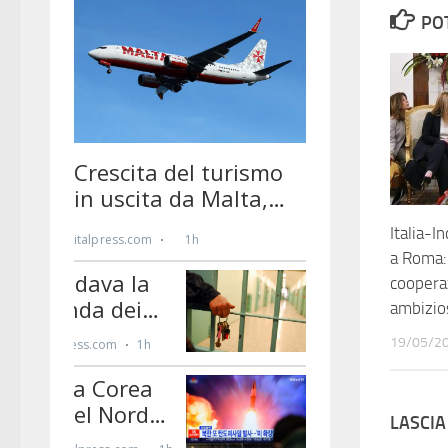
PO
Italia-I
a Roma:
coopera
ambizio
19/05/2
LASCI