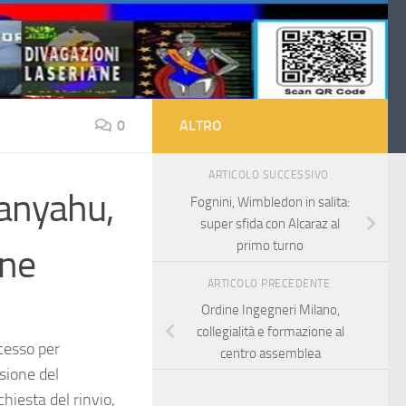
0
ALTRO
ARTICOLO SUCCESSIVO
tanyahu,
Fognini, Wimbledon in salita:
super sfida con Alcaraz al
primo turno
one
ARTICOLO PRECEDENTE
Ordine Ingegneri Milano,
collegialità e formazione al
ocesso per
centro assemblea
sione del
hiesta del rinvio,