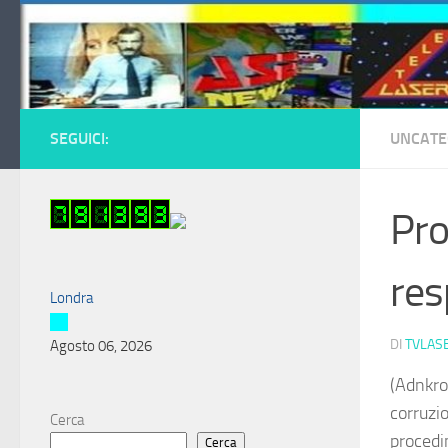
Salta al contenuto
SEGUICI:
UNCATE
Pro
res
Londra
DI
TVLAS
Agosto 06, 2026
(Adnkron
corruzi
Cerca
procedim
Cerca