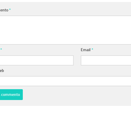
ento
*
e
*
Email
*
web