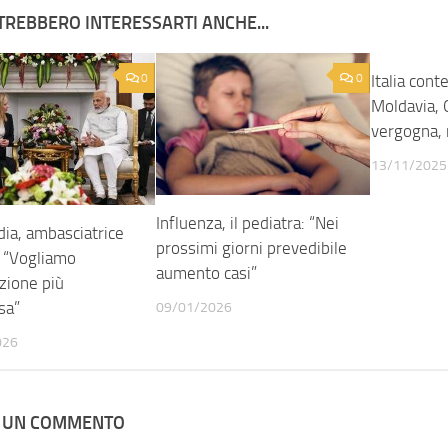
TREBBERO INTERESSARTI ANCHE...
0
0
Italia cont
Moldavia, 
vergogna, 
13/11/2025
Influenza, il pediatra: “Nei
ndia, ambasciatrice
prossimi giorni prevedibile
 “Vogliamo
aumento casi”
zione più
sa”
09/01/2026
026
A UN COMMENTO