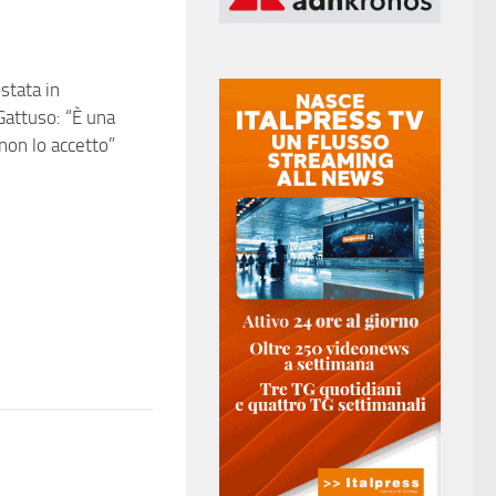
estata in
0
Gattuso: “È una
non lo accetto”