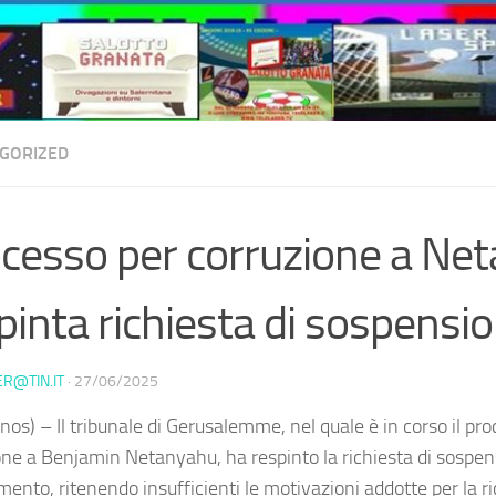
GORIZED
cesso per corruzione a Ne
pinta richiesta di sospensi
ER@TIN.IT
·
27/06/2025
os) – Il tribunale di Gerusalemme, nel quale è in corso il pr
one a Benjamin Netanyahu, ha respinto la richiesta di sospen
ento, ritenendo insufficienti le motivazioni addotte per la ric