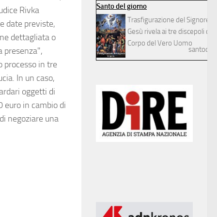
Santo del giorno
iudice Rivka
Trasfigurazione del Signore
e date previste,
Gesù rivela ai tre discepoli dilett
ne dettagliata o
Corpo del Vero Uomo
santodelg
ua presenza",
 processo in tre
ucia. In un caso,
rdari oggetti di
0 euro in cambio di
o di negoziare una