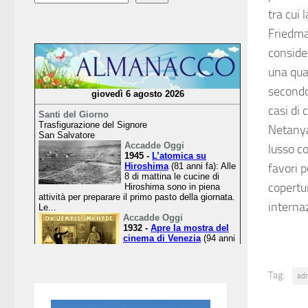
tra cui 
Friedma
conside
una qual
secondo
casi di 
Netanya
lusso c
favori p
copertu
interna
Tag:
ad