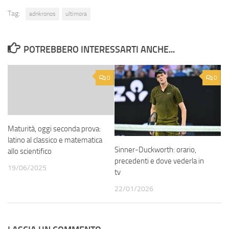
Tag:
adnkronos
ultimora
POTREBBERO INTERESSARTI ANCHE...
0
0
Maturità, oggi seconda prova:
latino al classico e matematica
Sinner-Duckworth: orario,
allo scientifico
precedenti e dove vederla in
19/06/2025
tv
22/01/2026