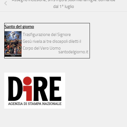
dal 1° luglio
Santo del giorno
Trasfigurazione del Signore
Gesù rivela ai tre discepoli diletti il
Corpo del Vero Uomo
santodelgiorno.it