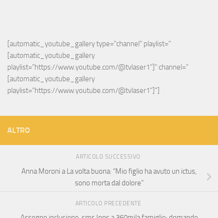
[automatic_youtube_gallery type="channel" playlist="
[automatic_youtube_gallery 
playlist="https://www.youtube.com/@tvlaser1"]" channel="
[automatic_youtube_gallery 
playlist="https://www.youtube.com/@tvlaser1"]"]
ALTRO
ARTICOLO SUCCESSIVO
Anna Moroni a La volta buona: “Mio figlio ha avuto un ictus,
sono morta dal dolore”
ARTICOLO PRECEDENTE
Assegno inclusione, sms Inps a 360mila famiglie: domande