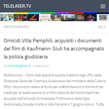
TELELASER.TV
Salta al contenuto
UNCATEGORIZED
0
Omicidi Villa Pamphili, acquisiti i documenti
del film di Kaufmann: Giuli ha accompagnato
la polizia giudiziaria
DI
TVLASER@TIN.IT
·
27/06/2025
(Adnkronos) – Sono stati acquisiti questa mattina negli uffici della
Direzione Generale Cinema e Audiovisivo del ministero della Cultura
(Mic) i documenti relativi ai fondi pari a 863mila euro in forma di tax
credit per la realizzazione di un film ottenuti da Francis Kaufman,
accusato dell'omicidio di Anastasia Trofimova e della figlia
Andromeda, trovate morte a Villa Pamphili il 7 giugno scorso. Tutta