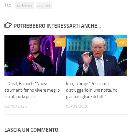
Tag:
adnkronos
ultimora
POTREBBERO INTERESSARTI ANCHE...
0
0
L’Oreal, Balooch: “Nuovi
Iran, Trump: “Possiamo
strumenti fanno vivere meglio
distruggerlo in una notte, ho il
e aiutano la pelle”
piano migliore di tutti”
02/10/2025
06/04/2026
LASCIA UN COMMENTO