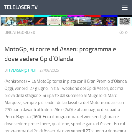
TELELASER.TV
Salta al contenuto
UNCATEGORIZED
0
MotoGp, si corre ad Assen: programma e
dove vedere Gp d’Olanda
DI
TVLASER@TIN.IT
·
27/06/2025
(Adnkronos) – La MotoGp torna in pista con il Gran Premio d'Olanda.
Oggi, venerdì 27 giugno, inizia il weekend del Gp di Assen, decima
prova della stagione. Si riparte dal successo al Mugello di Marc
Marquez, sempre più leader della classifica del Motomondiale con
270 punti davanti al fratello Alex (240) e al compagno di squadra
Pecco Bagnaia (160). Ecco il programma del weekend, gli orari e
dove vedere prove libere, qualifiche, sprint e gara ad Assen. Ecco il
programma del Gp di Assen, da oggi venerdì 27 giugno a domenica