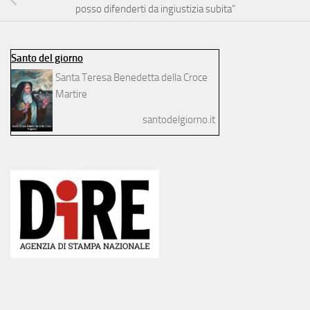
posso difenderti da ingiustizia subita”
Santo del giorno
Santa Teresa Benedetta della Croce
Martire
santodelgiorno.it