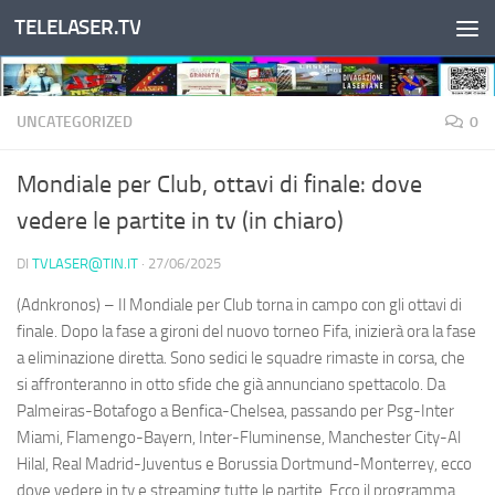
TELELASER.TV
Salta al contenuto
UNCATEGORIZED
0
Mondiale per Club, ottavi di finale: dove
vedere le partite in tv (in chiaro)
DI
TVLASER@TIN.IT
·
27/06/2025
(Adnkronos) – Il Mondiale per Club torna in campo con gli ottavi di
finale. Dopo la fase a gironi del nuovo torneo Fifa, inizierà ora la fase
a eliminazione diretta. Sono sedici le squadre rimaste in corsa, che
si affronteranno in otto sfide che già annunciano spettacolo. Da
Palmeiras-Botafogo a Benfica-Chelsea, passando per Psg-Inter
Miami, Flamengo-Bayern, Inter-Fluminense, Manchester City-Al
Hilal, Real Madrid-Juventus e Borussia Dortmund-Monterrey, ecco
dove vedere in tv e streaming tutte le partite. Ecco il programma