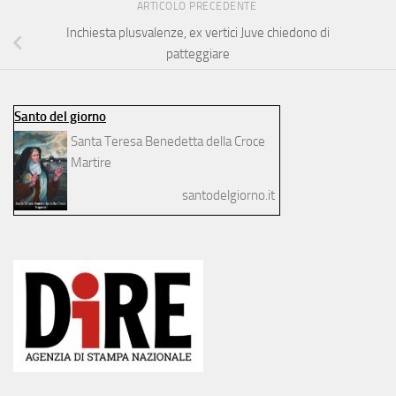
ARTICOLO PRECEDENTE
Inchiesta plusvalenze, ex vertici Juve chiedono di
patteggiare
Santo del giorno
Santa Teresa Benedetta della Croce
Martire
santodelgiorno.it