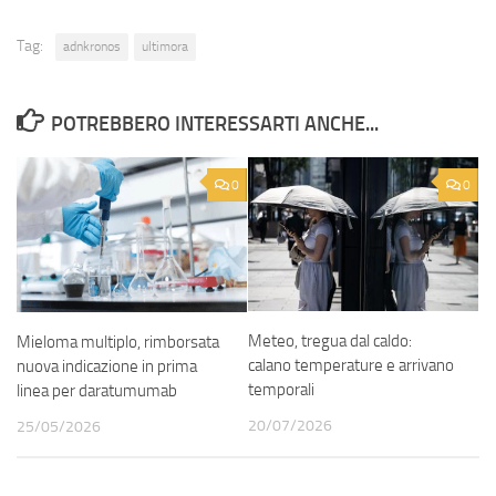
Tag:
adnkronos
ultimora
POTREBBERO INTERESSARTI ANCHE...
0
0
Meteo, tregua dal caldo:
Mieloma multiplo, rimborsata
calano temperature e arrivano
nuova indicazione in prima
temporali
linea per daratumumab
20/07/2026
25/05/2026