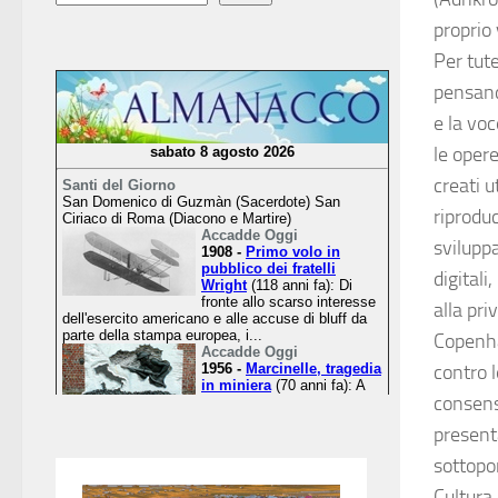
proprio 
Per tute
pensando
e la vo
le oper
creati u
riprodu
sviluppa
digital
alla pri
Copenha
contro l
consenso
present
sottopo
Cultura