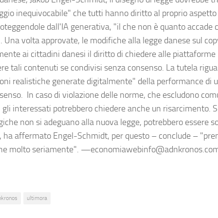
io inequivocabile" che tutti hanno diritto al proprio aspetto 
roteggendole dall'IA generativa, "il che non è quanto accade 
". Una volta approvate, le modifiche alla legge danese sul co
ente ai cittadini danesi il diritto di chiedere alle piattaforme 
re tali contenuti se condivisi senza consenso. La tutela rigu
oni realistiche generate digitalmente" della performance di un
senso. In caso di violazione delle norme, che escludono com
, gli interessati potrebbero chiedere anche un risarcimento. S
giche non si adeguano alla nuova legge, potrebbero essere s
, ha affermato Engel-Schmidt, per questo – conclude – "pre
one molto seriamente". —economiawebinfo@adnkronos.com
nkronos
ultimora