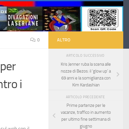
0
ALTRO
ARTICOLO SUCCESSIVO
 per
Kris Jenner ruba la scena alle
nozze di Bezos: il ‘glow up’ a
69 anni e la somiglianza con
tro i
Kim Kardashian
ARTICOLO PRECEDENTE
Prime partenze per le
vacanze, traffico in aumento
per ultimo fine settimana di
giugno
 sul web con il