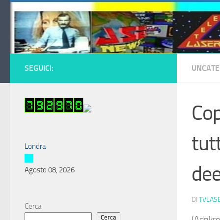
Salta al contenuto
SEGUICI:
UNCATE
Cop
tut
Londra
dee
Agosto 08, 2026
DI
TVLAS
Cerca
Cerca
(Adnkron