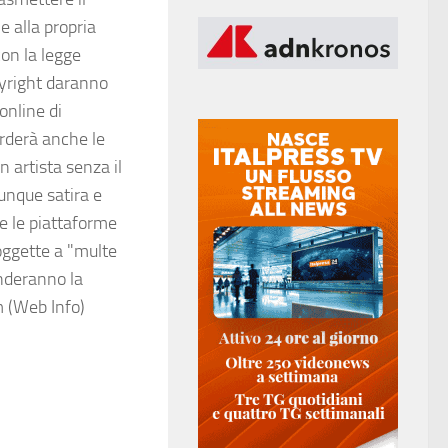
e alla propria
con la legge
pyright daranno
online di
arderà anche le
 artista senza il
unque satira e
e le piattaforme
oggette a "multe
nderanno la
 (Web Info)