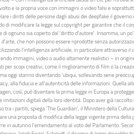
volto e la propria voce con immagini o video falsi e soprattut
lare i diritti delle persone dagli abusi dei deepfake il govern
 di modificare la legge sul copyright per garantire che il corp
ce di ognuno sia coperto dal 'diritto d'autore'. Insomma, un p
e d'arte, che non possono essere riprodotte senza autorizzaz
tilizzando l'intelligenza artificiale, in particolare attraverso il
cendo immagini, video o audio altamente realistici – in origin
ti per scopi creativi, come il miglioramento di film o la creaz
i, ma oggi stanno diventando 'ubiqui, sollevando serie preoccu
vacy, alla fiducia e all'autenticità delle informazioni. Quella all
gen, così, può diventare la prima legge in Europa a protegge
e imitazioni digitali della loro identità. Dopo aver già raccolt
 tra i partiti, spiega 'The Guardian', il Ministero della Cultur
are una proposta di modifica della legge vigente prima della p
rre in autunno l'emendamento al voto del Parlamento. Second
 danese, Jakob Engel-Schmidt, il disegno di legge dovrebbe tr