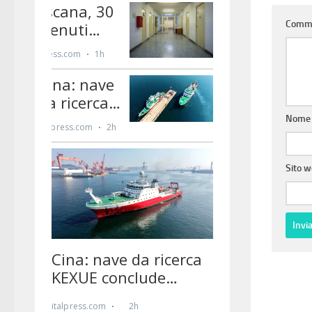
Comm
Nom
Sito 