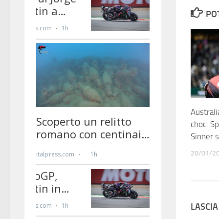
PO
Austral
choc: Sp
Sinner s
20/01/2
LASCI