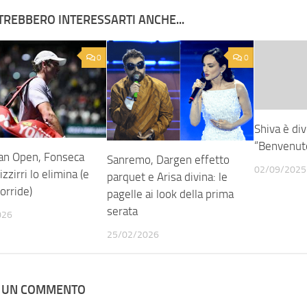
TREBBERO INTERESSARTI ANCHE...
0
0
Shiva è di
“Benvenuto
ian Open, Fonseca
Sanremo, Dargen effetto
02/09/2025
izzirri lo elimina (e
parquet e Arisa divina: le
orride)
pagelle ai look della prima
serata
026
25/02/2026
A UN COMMENTO