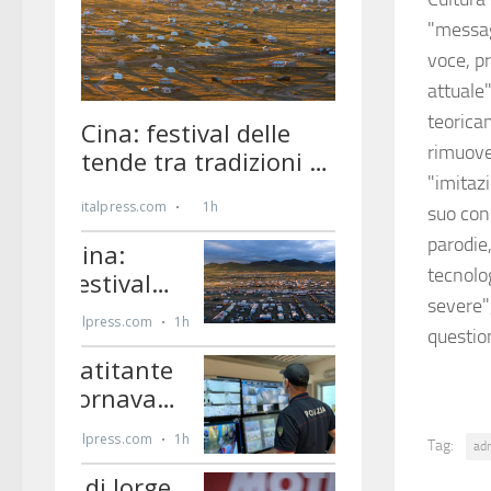
"messagg
voce, p
attuale
teoricam
rimuove
"imitazi
suo con
parodie
tecnolo
severe"
questi
Tag:
ad