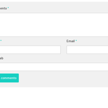
ento
*
e
*
Email
*
web