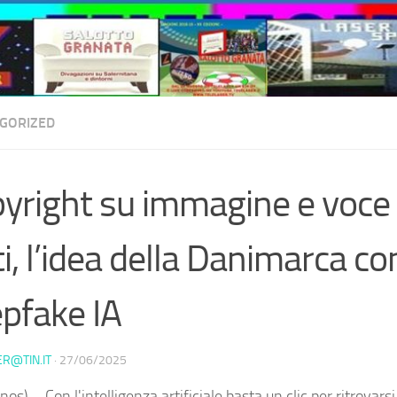
GORIZED
yright su immagine e voce
ti, l’idea della Danimarca con
pfake IA
ER@TIN.IT
·
27/06/2025
os) – Con l'intelligenza artificiale basta un clic per ritrovarsi