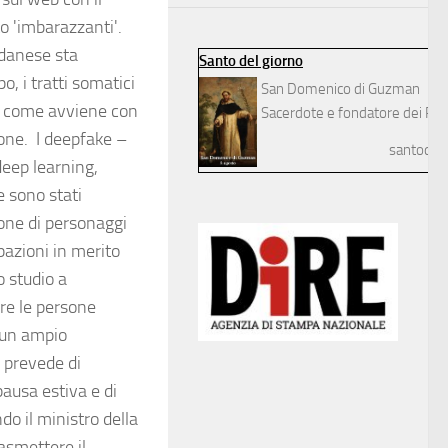
to 'imbarazzanti'.
o danese sta
Santo del giorno
o, i tratti somatici
San Domenico di Guzman
o' come avviene con
Sacerdote e fondatore dei Pre
ione. I deepfake –
santodelg
 deep learning,
e sono stati
ione di personaggi
pazioni in merito
o studio a
re le persone
o un ampio
a prevede di
ausa estiva e di
o il ministro della
asmettere il