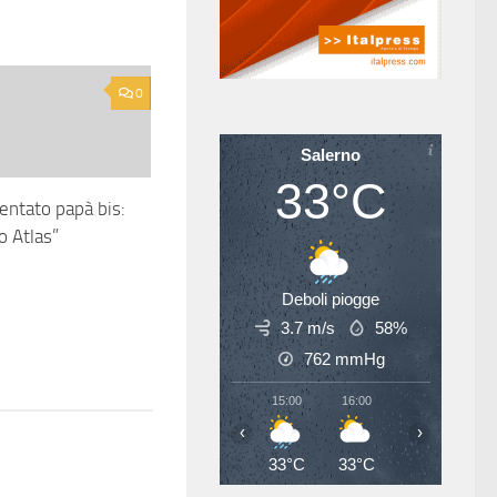
0
Salerno
33°C
ventato papà bis:
 Atlas”
Deboli piogge
3.7 m/s
58%
762
mmHg
15:00
16:00
17:00
18
‹
›
33°C
33°C
34°C
34