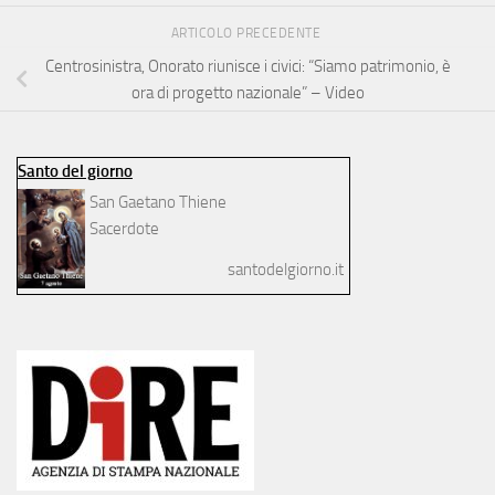
ARTICOLO PRECEDENTE
Centrosinistra, Onorato riunisce i civici: “Siamo patrimonio, è
ora di progetto nazionale” – Video
Santo del giorno
San Gaetano Thiene
Sacerdote
santodelgiorno.it