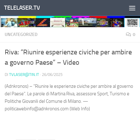
TELELASER.TV
Salta al contenuto
UNCATEGORIZED
0
Riva: “Riunire esperienze civiche per ambire
a governo Paese” – Video
DI
TVLASER@TIN.IT
·
26/06/2025
(Adnkronos) – "Riunire le esperienze civiche per ambire al governo
del Paese". Le parole di Martina Riva, assessore Sport, Turismo e
Politiche Giovanili del Comune di Milano. —
politicawebinfo@adnkronos.com (Web Info)