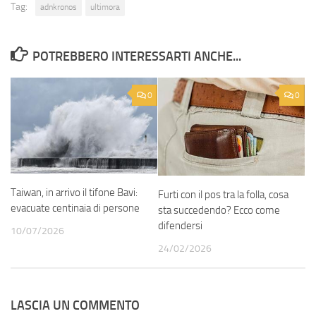
Tag:
adnkronos
ultimora
POTREBBERO INTERESSARTI ANCHE...
0
0
Taiwan, in arrivo il tifone Bavi:
Furti con il pos tra la folla, cosa
evacuate centinaia di persone
sta succedendo? Ecco come
difendersi
10/07/2026
24/02/2026
LASCIA UN COMMENTO