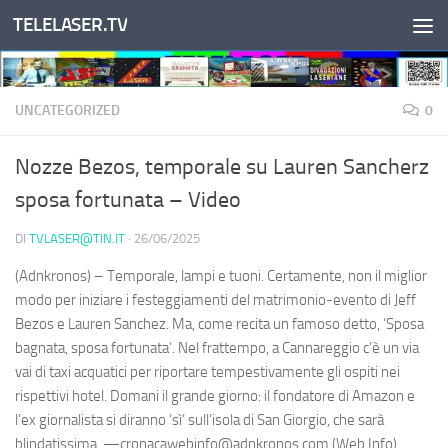
TELELASER.TV
Salta al contenuto
UNCATEGORIZED
0
Nozze Bezos, temporale su Lauren Sancherz
sposa fortunata – Video
DI
TVLASER@TIN.IT
·
26/06/2025
(Adnkronos) – Temporale, lampi e tuoni. Certamente, non il miglior
modo per iniziare i festeggiamenti del matrimonio-evento di Jeff
Bezos e Lauren Sanchez. Ma, come recita un famoso detto, ‘Sposa
bagnata, sposa fortunata’. Nel frattempo, a Cannareggio c’è un via
vai di taxi acquatici per riportare tempestivamente gli ospiti nei
rispettivi hotel. Domani il grande giorno: il fondatore di Amazon e
l’ex giornalista si diranno ‘sì’ sull’isola di San Giorgio, che sarà
blindatissima. —cronacawebinfo@adnkronos.com (Web Info)