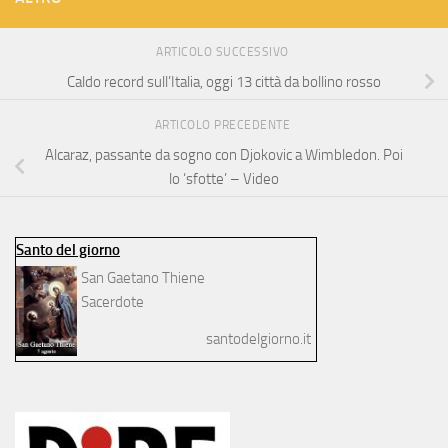
ARTICOLO SUCCESSIVO
Caldo record sull’Italia, oggi 13 città da bollino rosso
ARTICOLO PRECEDENTE
Alcaraz, passante da sogno con Djokovic a Wimbledon. Poi
lo ‘sfotte’ – Video
Santo del giorno
San Gaetano Thiene
Sacerdote
santodelgiorno.it