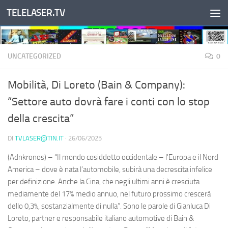
TELELASER.TV
Salta al contenuto
UNCATEGORIZED
0
Mobilità, Di Loreto (Bain & Company):
“Settore auto dovrà fare i conti con lo stop
della crescita”
DI
TVLASER@TIN.IT
·
26/06/2025
(Adnkronos) – “Il mondo cosiddetto occidentale – l'Europa e il Nord
America – dove è nata l’automobile, subirà una decrescita infelice
per definizione. Anche la Cina, che negli ultimi anni è cresciuta
mediamente del 17% medio annuo, nel futuro prossimo crescerà
dello 0,3%, sostanzialmente di nulla”. Sono le parole di Gianluca Di
Loreto, partner e responsabile italiano automotive di Bain &