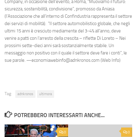
Company, in occasione dell’evento, a Roma, "Muoviamo il futuro:
sicurezza, sostenibilità, condivisione", promosso da Aniasa
(l’Associazione che all’interno di Confindustria rappresenta il settore
dei servizi di mobilità). "Il settore automobilistico globale, che negli
ultimi 15 anni è cresciuto mediamente del 3-4% all'anno, deve
venire a patti con l’arresto della crescita – riflette Di Loreto – Nei
prossimi sette-dieci anni sarà sostanzialmente stabile. Un
messaggio non positivo con il quale il settore deve fare i conti”, le
sue parole. —economiawebinfo@adnkronos.com (Web Info)
Tag:
adnkronos
ultimora
POTREBBERO INTERESSARTI ANCHE...
0
0