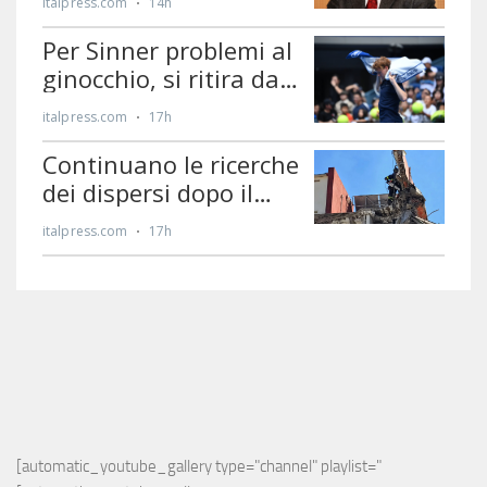
[automatic_youtube_gallery type="channel" playlist="