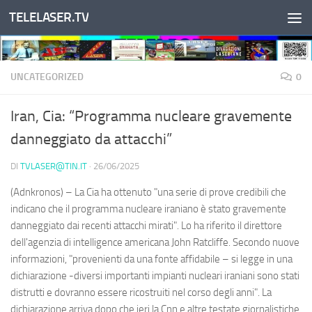
TELELASER.TV
Salta al contenuto
UNCATEGORIZED
0
Iran, Cia: “Programma nucleare gravemente
danneggiato da attacchi”
DI
TVLASER@TIN.IT
·
26/06/2025
(Adnkronos) – La Cia ha ottenuto "una serie di prove credibili che
indicano che il programma nucleare iraniano è stato gravemente
danneggiato dai recenti attacchi mirati". Lo ha riferito il direttore
dell'agenzia di intelligence americana John Ratcliffe. Secondo nuove
informazioni, "provenienti da una fonte affidabile – si legge in una
dichiarazione -diversi importanti impianti nucleari iraniani sono stati
distrutti e dovranno essere ricostruiti nel corso degli anni". La
dichiarazione arriva dopo che ieri la Cnn e altre testate giornalistiche