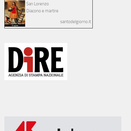
San Lorenzo
Diacono e martire
santodelgiorno.it