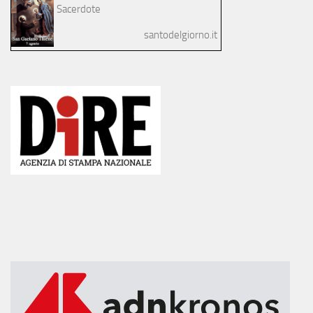
Sacerdote
santodelgiorno.it