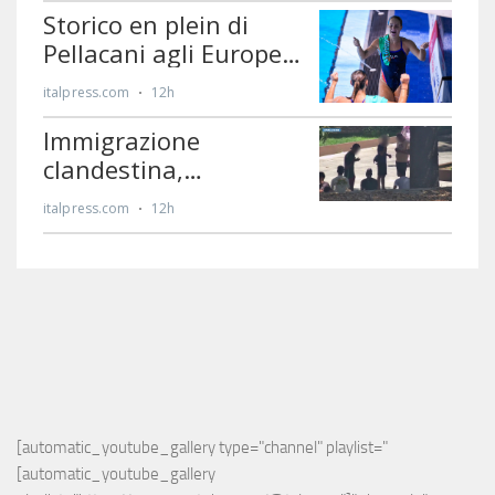
[automatic_youtube_gallery type="channel" playlist="
[automatic_youtube_gallery 