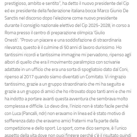
prestigioso, ambito e sentito”, ha detto il nuovo presidente del Cip
ed ex presidente della federazione italiana bocce Marco Giunio De
Sanctis nel discorso dopo l’elezione come nuovo presidente
durante il consiglio nazionale elettivo del Cip 2025-2028, in corso a
Roma presso il centro di preparazione olimpica ‘Giulio
Onesti’. “Provo un piacere e una soddisfazione di straordinaria
rilevanza, questo è il culmine di 50 anni di lavoro durissimo. Ho
tantissimi ricordi e tantissime immagine mi pervadono, ripenso agli
albori di quello che era il movimento paralimpico con scrivanie
adattate in un ufficio che era una sorta di spogliatoio dato dal Coni,
ripenso al 2017 quando siamo diventati un Comitato. Vi ringrazio
tantissimo, grazie a un gruppo straordinario che mi ha seguito e
grazie a un gruppo di amici che ho ritrovato dopo tanti anni e che mi
ha indotto a portare avanti questa avventura che sembrava molto
complessa e difficile. Lo devo dire, l’inizio non è stato facile perché
con Luca (Pancalli, ndr) non eravamo in linea ed è stato motivo di
sofferenza dato che eravamo amici fraterni ma fa parte della
competizione e dello sport. Lo sport, come dico sempre, è l’unico
aspetto della vita dove non puoi fingere perché c’è il risultato quindi