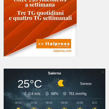
Salerno
25°C
Sereno
0.8 m/s
68%
761
mmHg
06:00
07:00
08:00
09:00
10:00
11:00
1