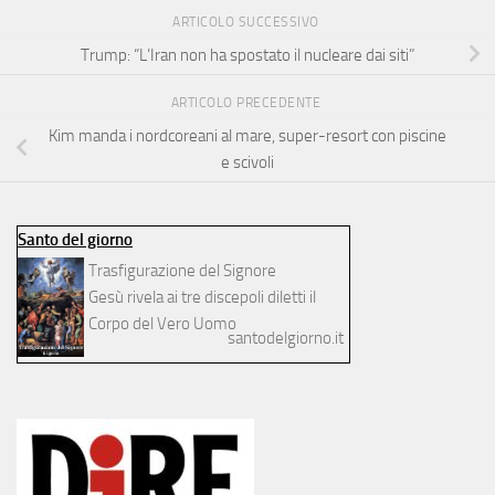
ARTICOLO SUCCESSIVO
Trump: “L’Iran non ha spostato il nucleare dai siti”
ARTICOLO PRECEDENTE
Kim manda i nordcoreani al mare, super-resort con piscine
e scivoli
Santo del giorno
Trasfigurazione del Signore
Gesù rivela ai tre discepoli diletti il
Corpo del Vero Uomo
santodelgiorno.it