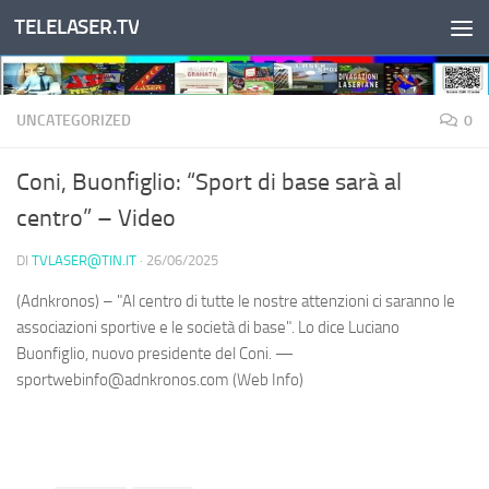
TELELASER.TV
Salta al contenuto
UNCATEGORIZED
0
Coni, Buonfiglio: “Sport di base sarà al
centro” – Video
DI
TVLASER@TIN.IT
·
26/06/2025
(Adnkronos) – "Al centro di tutte le nostre attenzioni ci saranno le
associazioni sportive e le società di base". Lo dice Luciano
Buonfiglio, nuovo presidente del Coni. —
sportwebinfo@adnkronos.com (Web Info)