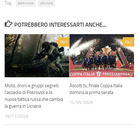
Tag:
adnkronos
ultimora
POTREBBERO INTERESSARTI ANCHE...
0
0
Moto, droni e gruppi segreti:
Ascolti tv, finale Coppa Italia
l’assedio di Pokrovsk e la
domina la prima serata
nuova tattica russa che cambia
14/05/2026
la guerra in Ucraina
16/11/2025