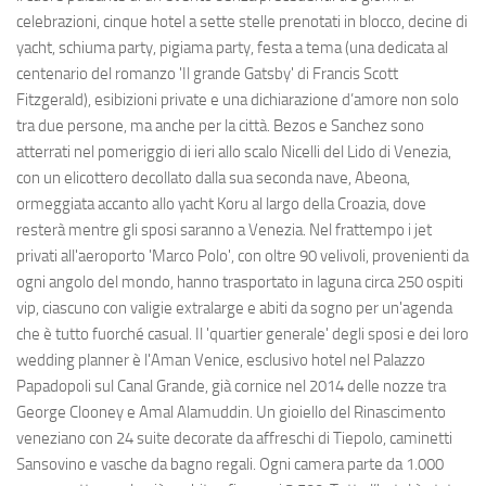
celebrazioni, cinque hotel a sette stelle prenotati in blocco, decine di
yacht, schiuma party, pigiama party, festa a tema (una dedicata al
centenario del romanzo 'Il grande Gatsby' di Francis Scott
Fitzgerald), esibizioni private e una dichiarazione d’amore non solo
tra due persone, ma anche per la città. Bezos e Sanchez sono
atterrati nel pomeriggio di ieri allo scalo Nicelli del Lido di Venezia,
con un elicottero decollato dalla sua seconda nave, Abeona,
ormeggiata accanto allo yacht Koru al largo della Croazia, dove
resterà mentre gli sposi saranno a Venezia. Nel frattempo i jet
privati all'aeroporto 'Marco Polo', con oltre 90 velivoli, provenienti da
ogni angolo del mondo, hanno trasportato in laguna circa 250 ospiti
vip, ciascuno con valigie extralarge e abiti da sogno per un'agenda
che è tutto fuorché casual. Il 'quartier generale' degli sposi e dei loro
wedding planner è l'Aman Venice, esclusivo hotel nel Palazzo
Papadopoli sul Canal Grande, già cornice nel 2014 delle nozze tra
George Clooney e Amal Alamuddin. Un gioiello del Rinascimento
veneziano con 24 suite decorate da affreschi di Tiepolo, caminetti
Sansovino e vasche da bagno regali. Ogni camera parte da 1.000