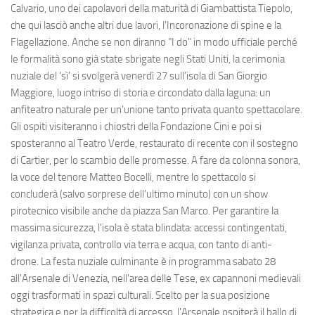
Calvario, uno dei capolavori della maturità di Giambattista Tiepolo,
che qui lasciò anche altri due lavori, l'Incoronazione di spine e la
Flagellazione. Anche se non diranno "I do" in modo ufficiale perché
le formalità sono già state sbrigate negli Stati Uniti, la cerimonia
nuziale del 'sì' si svolgerà venerdì 27 sull’isola di San Giorgio
Maggiore, luogo intriso di storia e circondato dalla laguna: un
anfiteatro naturale per un’unione tanto privata quanto spettacolare.
Gli ospiti visiteranno i chiostri della Fondazione Cini e poi si
sposteranno al Teatro Verde, restaurato di recente con il sostegno
di Cartier, per lo scambio delle promesse. A fare da colonna sonora,
la voce del tenore Matteo Bocelli, mentre lo spettacolo si
concluderà (salvo sorprese dell'ultimo minuto) con un show
pirotecnico visibile anche da piazza San Marco. Per garantire la
massima sicurezza, l'isola è stata blindata: accessi contingentati,
vigilanza privata, controllo via terra e acqua, con tanto di anti-
drone. La festa nuziale culminante è in programma sabato 28
all'Arsenale di Venezia, nell'area delle Tese, ex capannoni medievali
oggi trasformati in spazi culturali. Scelto per la sua posizione
strategica e per la difficoltà di accesso, l'Arsenale ospiterà il ballo di