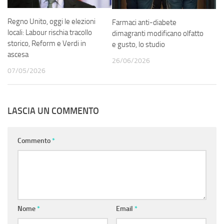
Regno Unito, oggi le elezioni
Farmaci anti-diabete
locali: Labour rischia tracollo
dimagranti modificano olfatto
storico, Reform e Verdi in
e gusto, lo studio
ascesa
26/06/2026
07/05/2026
LASCIA UN COMMENTO
Commento
*
Nome
*
Email
*