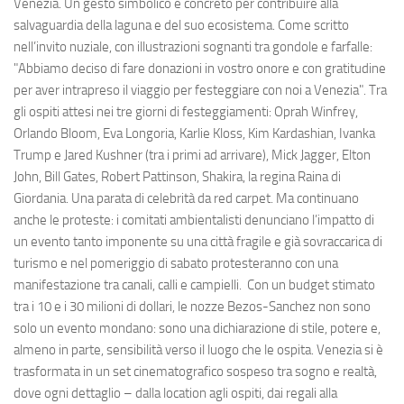
Venezia. Un gesto simbolico e concreto per contribuire alla
salvaguardia della laguna e del suo ecosistema. Come scritto
nell’invito nuziale, con illustrazioni sognanti tra gondole e farfalle:
"Abbiamo deciso di fare donazioni in vostro onore e con gratitudine
per aver intrapreso il viaggio per festeggiare con noi a Venezia". Tra
gli ospiti attesi nei tre giorni di festeggiamenti: Oprah Winfrey,
Orlando Bloom, Eva Longoria, Karlie Kloss, Kim Kardashian, Ivanka
Trump e Jared Kushner (tra i primi ad arrivare), Mick Jagger, Elton
John, Bill Gates, Robert Pattinson, Shakira, la regina Raina di
Giordania. Una parata di celebrità da red carpet. Ma continuano
anche le proteste: i comitati ambientalisti denunciano l’impatto di
un evento tanto imponente su una città fragile e già sovraccarica di
turismo e nel pomeriggio di sabato protesteranno con una
manifestazione tra canali, calli e campielli. Con un budget stimato
tra i 10 e i 30 milioni di dollari, le nozze Bezos-Sanchez non sono
solo un evento mondano: sono una dichiarazione di stile, potere e,
almeno in parte, sensibilità verso il luogo che le ospita. Venezia si è
trasformata in un set cinematografico sospeso tra sogno e realtà,
dove ogni dettaglio – dalla location agli ospiti, dai regali alla