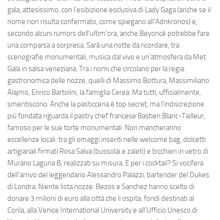
gala, attesissimo, con l'esibizione esclusiva di Lady Gaga (anche se il
nome non risulta confermato, come spiegano all'Adnkronos) e,
secondo alcuni rumors dell'ultim'ora, anche Beyoncé potrebbe fare
una comparsa a sorpresa. Sarà una notte da ricordare, tra
scenografie monumentali, musica dal vivo e un’atmosfera da Met
Gala in salsa veneziana. Tra i nomi che circolano per la regia
gastronomica delle nozze, quelli di Massimo Bottura, Massimiliano
Alajmo, Enrico Bartolini, la famiglia Cerea. Ma tutti, ufficialmente,
smentiscono. Anche la pasticceria è top secret, ma l'indiscrezione
più fondata riguarda il pastry chef francese Bastien Blanc-Tailleur,
famoso per le sue torte monumentali. Non mancheranno
eccellenze locali: tra gli omaggi inseriti nelle welcome bag, dolcetti
artigianali firmati Rosa Salva (bussolai e zaleti) e bicchieri in vetro di
Murano Laguna B, realizzati su misura. E per i cocktail? Si vocifera
dell'arrivo del leggendario Alessandro Palazzi, bartender del Dukes
di Londra. Niente lista nozze. Bezos e Sanchez hanno scelto di
donare 3 milioni di euro alla città che li ospita: fondi destinati al
Corila, alla Venice International University e all’Ufficio Unesco di