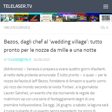
TELELASER.TV
Salta al contenuto
UNCATEGORIZED
0
Bezos, dagli chef al ‘wedding village’: tutto
pronto per le nozze da mille e una notte
DI
TVLASER@TIN.IT
·
26/06/2025
(Adnkronos) – Venezia si prepara a vivere quattro giorni sfavillanti,
al netto delle proteste annunciate. È tutto pronto – o quasi – per le
nozze da favola di Jeff Bezos, fondatore di Amazon e quarto uomo
più ricco del mondo secondo la rivista 'Forbes', e la giornalista
Lauren Sanchez, un evento che sta riscrivendo le regole dei
matrimoni vip con una serie di festeggiamenti degni di una
première hollywoodiana. Da oggi, 26 giugno, a sabato, la laguna sarà
il cuore pulsante di un evento senza precedenti: tre giorni di