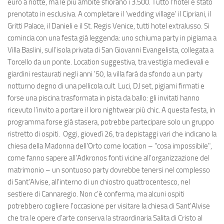
euro a notte, ma le più ambite sfiorano i 3.500. Tutto l’hotel è stato
prenotato in esclusiva. A completare il 'wedding village' il Cipriani, il
Gritti Palace, il Danieli e il St. Regis Venice, tutti hotel extralusso. Si
comincia con una festa già leggenda: uno schiuma party in pigiama a
Villa Baslini, sull’isola privata di San Giovanni Evangelista, collegata a
Torcello da un ponte. Location suggestiva, tra vestigia medievali e
giardini restaurati negli anni '50, la villa farà da sfondo a un party
notturno degno di una pellicola cult. Luci, DJ set, pigiami firmati e
forse una piscina trasformata in pista da ballo: gli invitati hanno
ricevuto l’invito a portare il loro nightwear più chic. A questa festa, in
programma forse già stasera, potrebbe partecipare solo un gruppo
ristretto di ospiti. Oggi, giovedì 26, tra depistaggi vari che indicano la
chiesa della Madonna dell'Orto come location – "cosa impossibile",
come fanno sapere all'Adkronos fonti vicine all'organizzazione del
matrimonio – un sontuoso party dovrebbe tenersi nel complesso
di Sant'Alvise, all'interno di un chiostro quattrocentesco, nel
sestiere di Cannaregio. Non c'è conferma, ma alcuni ospiti
potrebbero cogliere l'occasione per visitare la chiesa di Sant'Alvise
che tra le opere d'arte conserva la straordinaria Salita di Cristo al