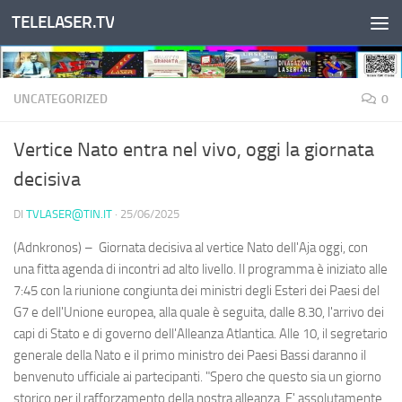
TELELASER.TV
Salta al contenuto
UNCATEGORIZED
0
Vertice Nato entra nel vivo, oggi la giornata
decisiva
DI
TVLASER@TIN.IT
·
25/06/2025
(Adnkronos) – Giornata decisiva al vertice Nato dell'Aja oggi, con
una fitta agenda di incontri ad alto livello. Il programma è iniziato alle
7:45 con la riunione congiunta dei ministri degli Esteri dei Paesi del
G7 e dell'Unione europea, alla quale è seguita, dalle 8.30, l'arrivo dei
capi di Stato e di governo dell'Alleanza Atlantica. Alle 10, il segretario
generale della Nato e il primo ministro dei Paesi Bassi daranno il
benvenuto ufficiale ai partecipanti. "Spero che questo sia un giorno
storico per il rafforzamento della nostra alleanza. E' assolutamente