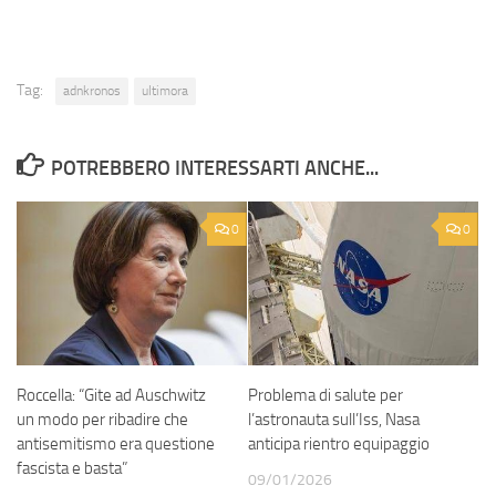
Tag:
adnkronos
ultimora
POTREBBERO INTERESSARTI ANCHE...
0
0
Roccella: “Gite ad Auschwitz
Problema di salute per
un modo per ribadire che
l’astronauta sull’Iss, Nasa
antisemitismo era questione
anticipa rientro equipaggio
fascista e basta”
09/01/2026