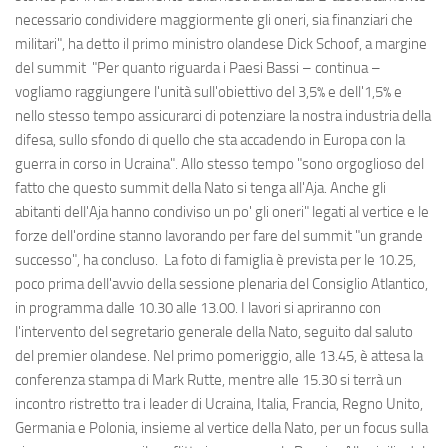
necessario condividere maggiormente gli oneri, sia finanziari che
militari", ha detto il primo ministro olandese Dick Schoof, a margine
del summit "Per quanto riguarda i Paesi Bassi – continua –
vogliamo raggiungere l'unità sull'obiettivo del 3,5% e dell'1,5% e
nello stesso tempo assicurarci di potenziare la nostra industria della
difesa, sullo sfondo di quello che sta accadendo in Europa con la
guerra in corso in Ucraina". Allo stesso tempo "sono orgoglioso del
fatto che questo summit della Nato si tenga all'Aja. Anche gli
abitanti dell'Aja hanno condiviso un po' gli oneri" legati al vertice e le
forze dell'ordine stanno lavorando per fare del summit "un grande
successo", ha concluso. La foto di famiglia è prevista per le 10.25,
poco prima dell'avvio della sessione plenaria del Consiglio Atlantico,
in programma dalle 10.30 alle 13.00. I lavori si apriranno con
l'intervento del segretario generale della Nato, seguito dal saluto
del premier olandese. Nel primo pomeriggio, alle 13.45, è attesa la
conferenza stampa di Mark Rutte, mentre alle 15.30 si terrà un
incontro ristretto tra i leader di Ucraina, Italia, Francia, Regno Unito,
Germania e Polonia, insieme al vertice della Nato, per un focus sulla