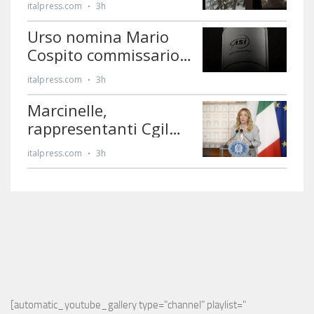
[automatic_youtube_gallery type="channel" playlist="