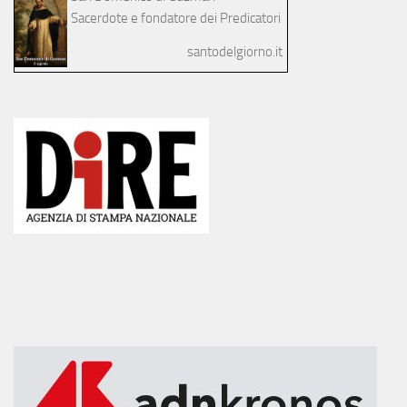
Sacerdote e fondatore dei Predicatori
santodelgiorno.it