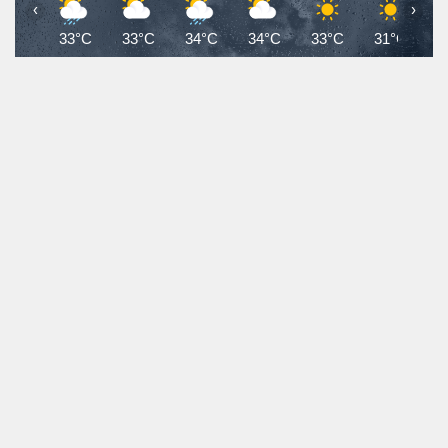
‹
›
33°C
33°C
34°C
34°C
33°C
31°C
2