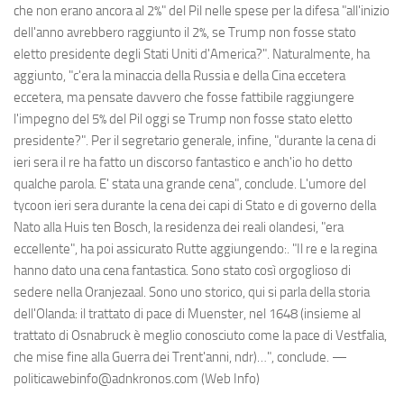
che non erano ancora al 2%" del Pil nelle spese per la difesa "all'inizio
dell'anno avrebbero raggiunto il 2%, se Trump non fosse stato
eletto presidente degli Stati Uniti d'America?". Naturalmente, ha
aggiunto, "c'era la minaccia della Russia e della Cina eccetera
eccetera, ma pensate davvero che fosse fattibile raggiungere
l'impegno del 5% del Pil oggi se Trump non fosse stato eletto
presidente?". Per il segretario generale, infine, "durante la cena di
ieri sera il re ha fatto un discorso fantastico e anch'io ho detto
qualche parola. E' stata una grande cena", conclude. L'umore del
tycoon ieri sera durante la cena dei capi di Stato e di governo della
Nato alla Huis ten Bosch, la residenza dei reali olandesi, "era
eccellente", ha poi assicurato Rutte aggiungendo:. "Il re e la regina
hanno dato una cena fantastica. Sono stato così orgoglioso di
sedere nella Oranjezaal. Sono uno storico, qui si parla della storia
dell'Olanda: il trattato di pace di Muenster, nel 1648 (insieme al
trattato di Osnabruck è meglio conosciuto come la pace di Vestfalia,
che mise fine alla Guerra dei Trent'anni, ndr)…", conclude. —
politicawebinfo@adnkronos.com (Web Info)