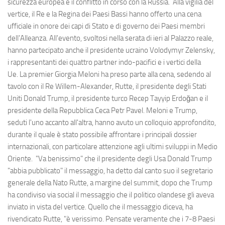
sicurezza europea e il conflitto in corso con la Russia. Alla vigilia del
vertice, il Re e la Regina dei Paesi Bassi hanno offerto una cena
ufficiale in onore dei capi di Stato e di governo dei Paesi membri
dell'Alleanza. All'evento, svoltosi nella serata di ieri al Palazzo reale,
hanno partecipato anche il presidente ucraino Volodymyr Zelensky,
i rappresentanti dei quattro partner indo-pacifici e i vertici della
Ue. La premier Giorgia Meloni ha preso parte alla cena, sedendo al
tavolo con il Re Willem-Alexander, Rutte, il presidente degli Stati
Uniti Donald Trump, il presidente turco Recep Tayyip Erdoğan e il
presidente della Repubblica Ceca Petr Pavel. Meloni e Trump,
seduti l'uno accanto all'altra, hanno avuto un colloquio approfondito,
durante il quale è stato possibile affrontare i principali dossier
internazionali, con particolare attenzione agli ultimi sviluppi in Medio
Oriente. "Va benissimo" che il presidente degli Usa Donald Trump
"abbia pubblicato" il messaggio, ha detto dal canto suo il segretario
generale della Nato Rutte, a margine del summit, dopo che Trump
ha condiviso via social il messaggio che il politico olandese gli aveva
inviato in vista del vertice. Quello che il messaggio diceva, ha
rivendicato Rutte, "è verissimo. Pensate veramente che i 7-8 Paesi