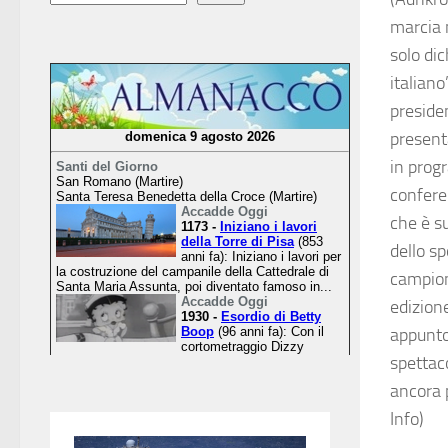
marcia n
solo dic
italiano
preside
presenta
in prog
conferen
che è su
dello sp
campioni
edizione
appunto
spettaco
ancora 
Info)