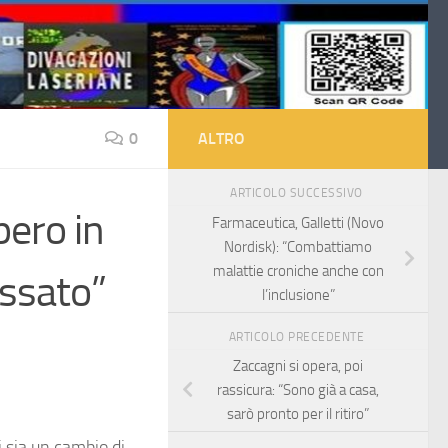
0
ALTRO
ARTICOLO SUCCESSIVO
pero in
Farmaceutica, Galletti (Novo
Nordisk): “Combattiamo
malattie croniche anche con
assato”
l’inclusione”
ARTICOLO PRECEDENTE
Zaccagni si opera, poi
rassicura: “Sono già a casa,
sarò pronto per il ritiro”
i sia un cambio di