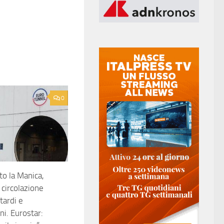
0
to la Manica,
 circolazione
itardi e
ni. Eurostar: