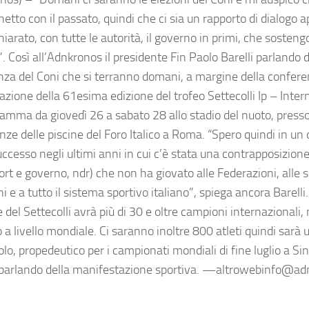
etto con il passato, quindi che ci sia un rapporto di dialogo a
hiarato, con tutte le autorità, il governo in primi, che sosteng
”. Così all’Adnkronos il presidente Fin Paolo Barelli parlando d
nza del Coni che si terranno domani, a margine della confer
zione della 61esima edizione del trofeo Settecolli Ip – Intern
ramma da giovedì 26 a sabato 28 allo stadio del nuoto, presso
ze delle piscine del Foro Italico a Roma. “Spero quindi in un 
ccesso negli ultimi anni in cui c’è stata una contrapposizione
ort e governo, ndr) che non ha giovato alle Federazioni, alle s
 e a tutto il sistema sportivo italiano”, spiega ancora Barell
 del Settecolli avrà più di 30 e oltre campioni internazionali,
 a livello mondiale. Ci saranno inoltre 800 atleti quindi sarà
lo, propedeutico per i campionati mondiali di fine luglio a Si
parlando della manifestazione sportiva. —altrowebinfo@a