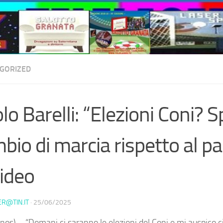
GORIZED
lo Barelli: “Elezioni Coni? S
bio di marcia rispetto al p
ideo
ER@TIN.IT
·
25/06/2025
nos) – “Domani ci saranno le elezioni del Coni e mi auspico c