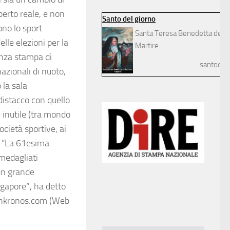
perto reale, e non
Santo del giorno
ono lo sport
Santa Teresa Benedetta della
elle elezioni per la
Martire
enza stampa di
santodelg
azionali di nuoto,
 la sala
distacco con quello
 inutile (tra mondo
ocietà sportive, ai
i. “La 61esima
 medagliati
 un grande
ngapore”, ha detto
dnkronos.com (Web