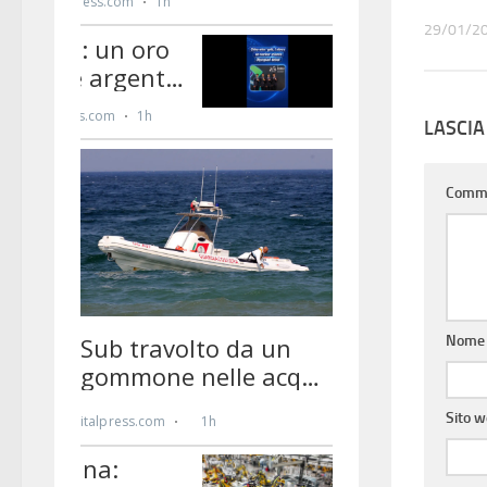
29/01/2
LASCI
Comm
Nom
Sito 