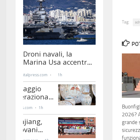
Tag:
ad
PO
Buonfigl
2026? A
grande 
sicurez
funzion