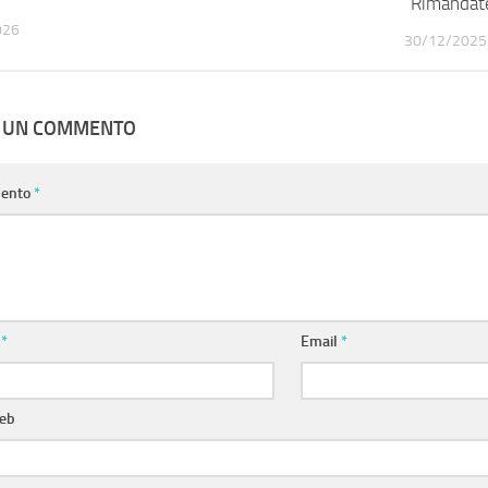
“Rimandate
026
30/12/2025
A UN COMMENTO
ento
*
e
*
Email
*
web