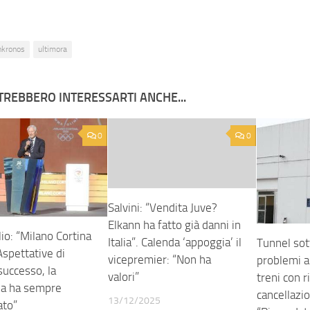
nkronos
ultimora
TREBBERO INTERESSARTI ANCHE...
0
0
Salvini: “Vendita Juve?
Elkann ha fatto già danni in
io: “Milano Cortina
Italia”. Calenda ‘appoggia’ il
Tunnel sot
spettative di
vicepremier: “Non ha
problemi a
successo, la
valori”
treni con r
za ha sempre
cancellazio
13/12/2025
ato”