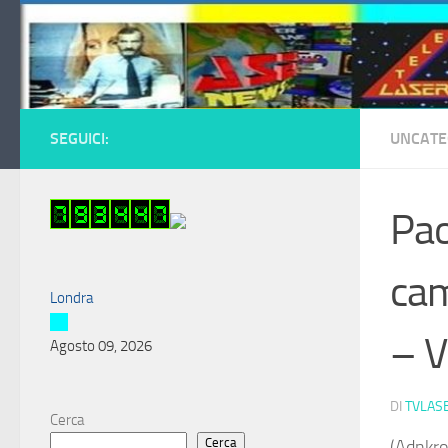
Salta al contenuto
SEGUICI:
UNCATE
Pao
cam
Londra
– V
Agosto 09, 2026
DI
TVLAS
Cerca
Cerca
(Adnkro