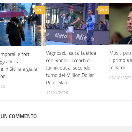
0
0
Musk, patr
Vagnozzi, ‘salta’ la sfida
mporali e forti
il primo a
con Sinner: il coach di
ggi allerta
miliardi
Jannik out al secondo
 in Sicilia e gialla
turno del Million Dollar 1
ioni
02/10/2025
Point Slam
025
12/01/2026
A UN COMMENTO