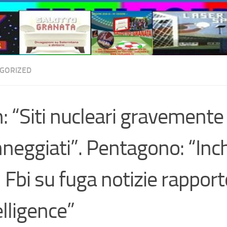
GORIZED
n: “Siti nucleari gravemente
neggiati”. Pentagono: “Inc
 Fbi su fuga notizie rapport
elligence”