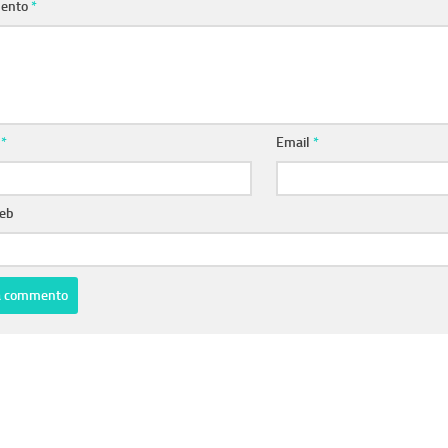
ento
*
e
*
Email
*
web