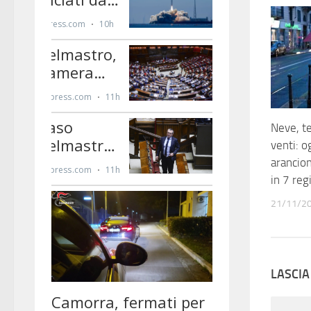
Neve, te
venti: o
arancione
in 7 reg
21/11/2
LASCI