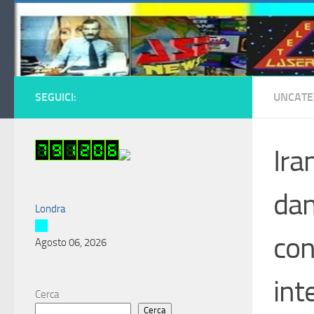
Salta al contenuto
SEGUICI:
UNCATE
Ira
dan
Londra
con
Agosto 06, 2026
int
Cerca
Cerca