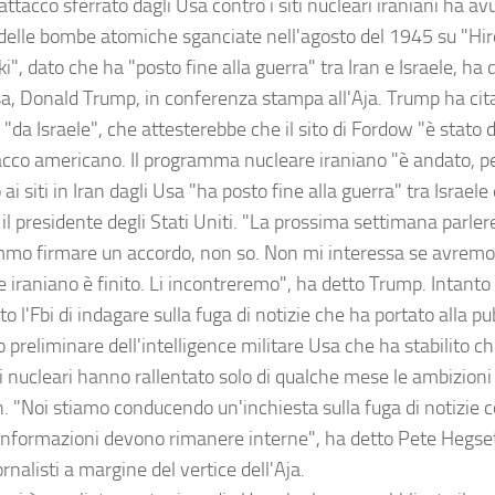
attacco sferrato dagli Usa contro i siti nucleari iraniani ha av
 delle bombe atomiche sganciate nell'agosto del 1945 su "Hi
", dato che ha "posto fine alla guerra" tra Iran e Israele, ha 
sa, Donald Trump, in conferenza stampa all'Aja. Trump ha cit
 "da Israele", che attesterebbe che il sito di Fordow "è stato d
tacco americano. Il programma nucleare iraniano "è andato, pe
 ai siti in Iran dagli Usa "ha posto fine alla guerra" tra Israel
o il presidente degli Stati Uniti. "La prossima settimana parl
mo firmare un accordo, non so. Non mi interessa se avremo u
e iraniano è finito. Li incontreremo", ha detto Trump. Intanto
to l'Fbi di indagare sulla fuga di notizie che ha portato alla p
 preliminare dell'intelligence militare Usa che ha stabilito che
i nucleari hanno rallentato solo di qualche mese le ambizioni 
. "Noi stiamo conducendo un'inchiesta sulla fuga di notizie co
informazioni devono rimanere interne", ha detto Pete Hegse
ornalisti a margine del vertice dell'Aja.