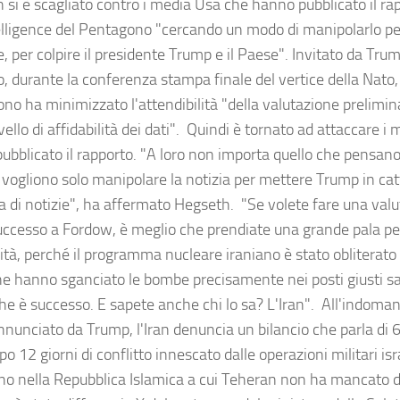
 si è scagliato contro i media Usa che hanno pubblicato il ra
telligence del Pentagono "cercando un modo di manipolarlo per
e, per colpire il presidente Trump e il Paese". Invitato da Tru
, durante la conferenza stampa finale del vertice della Nato, 
no ha minimizzato l'attendibilità "della valutazione prelimin
vello di affidabilità dei dati". Quindi è tornato ad attaccare 
bblicato il rapporto. "A loro non importa quello che pensano i 
vogliono solo manipolare la notizia per mettere Trump in cat
a di notizie", ha affermato Hegseth. "Se volete fare una valu
uccesso a Fordow, è meglio che prendiate una grande pala pe
ità, perché il programma nucleare iraniano è stato obliterato
che hanno sganciato le bombe precisamente nei posti giusti
he è successo. E sapete anche chi lo sa? L'Iran". All'indomani
nnunciato da Trump, l'Iran denuncia un bilancio che parla di 
opo 12 giorni di conflitto innescato dalle operazioni militari isr
no nella Repubblica Islamica a cui Teheran non ha mancato di 