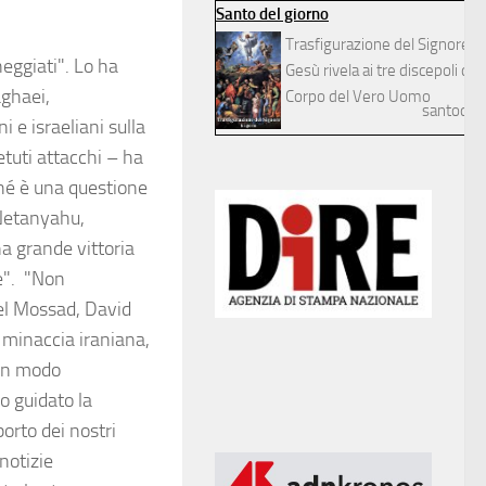
Santo del giorno
Trasfigurazione del Signore
eggiati". Lo ha
Gesù rivela ai tre discepoli dilett
aghaei,
Corpo del Vero Uomo
santodelg
e israeliani sulla
etuti attacchi – ha
ché è una questione
 Netanyahu,
a grande vittoria
e". "Non
del Mossad, David
a minaccia iraniana,
 in modo
o guidato la
orto dei nostri
 notizie