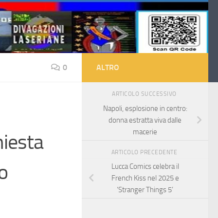
0
ALTRO
ARTICOLO SUCCESSIVO
Napoli, esplosione in centro:
donna estratta viva dalle
macerie
hiesta
ARTICOLO PRECEDENTE
o
Lucca Comics celebra il
French Kiss nel 2025 e
‘Stranger Things 5’