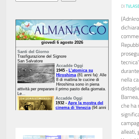
DI
TVLAS
(Adnkro
dichiara
comment
Repubbli
prosegu
tecnica"
durante
nella c
distogli
Barnea, 
che ha 
signific
campagn
alleati,