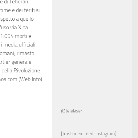
te di Teheran,
ime e dei feriti si
ispetto a quello
fuso via X da
1.054 morti e
 i media ufficiali
admani, rimasto
artier generale
 della Rivoluzione
nos.com (Web Info)
@telelaser
[trustindex-feed-instagram]