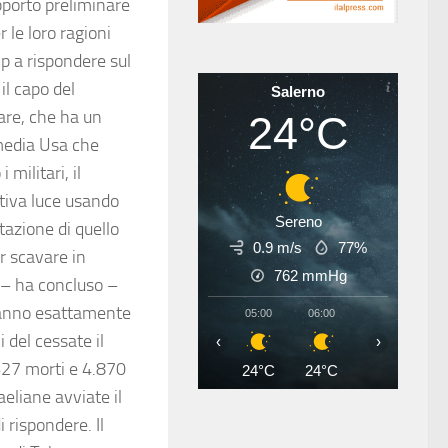
pporto preliminare
 le loro ragioni
mp a rispondere sul
il capo del
Salerno
are, che ha un
24°C
i media Usa che
militari, il
tiva luce usando
Sereno
tazione di quello
0.9 m/s
77%
r scavare in
762
mmHg
 – ha concluso –
 sanno esattamente
05:00
06:00
07:00
08
 del cessate il
‹
›
627 morti e 4.870
24°C
24°C
26°C
28
aeliane avviate il
rispondere. Il