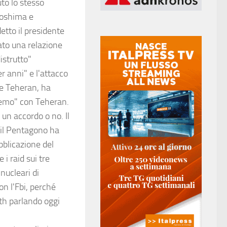
uto lo stesso
roshima e
detto il presidente
ato una relazione
istrutto"
r anni" e l'attacco
e e Teheran, ha
eremo" con Teheran.
n accordo o no. Il
 il Pentagono ha
ubblicazione del
 i raid sui tre
nucleari di
n l'Fbi, perché
th parlando oggi