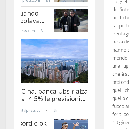
Hegseth
dell'in
politich
rapporto
Pentago
basso li
hanno pu
mondo, 
una fug
che è s
profond
quelli 
quello c
fuoco a
feriti d
13 giug