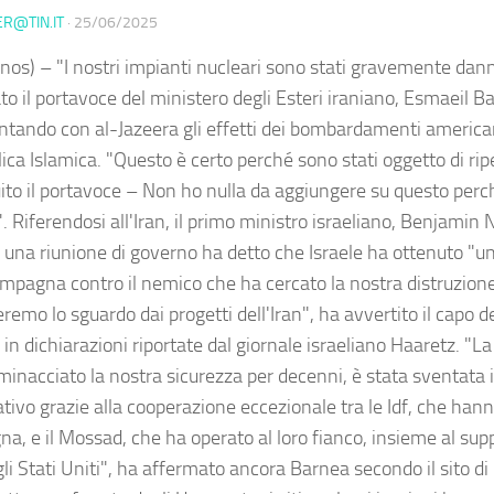
ER@TIN.IT
·
25/06/2025
nos) – "I nostri impianti nucleari sono stati gravemente dann
to il portavoce del ministero degli Esteri iraniano, Esmaeil B
ando con al-Jazeera gli effetti dei bombardamenti americani 
ca Islamica. "Questo è certo perché sono stati oggetto di rip
ito il portavoce – Non ho nulla da aggiungere su questo per
. Riferendosi all'Iran, il primo ministro israeliano, Benjamin
 una riunione di governo ha detto che Israele ha ottenuto "un
ampagna contro il nemico che ha cercato la nostra distruzion
eremo lo sguardo dai progetti dell'Iran", ha avvertito il capo 
in dichiarazioni riportate dal giornale israeliano Haaretz. "L
minacciato la nostra sicurezza per decenni, è stata sventata
ativo grazie alla cooperazione eccezionale tra le Idf, che hann
a, e il Mossad, che ha operato al loro fianco, insieme al supp
 gli Stati Uniti", ha affermato ancora Barnea secondo il sito di