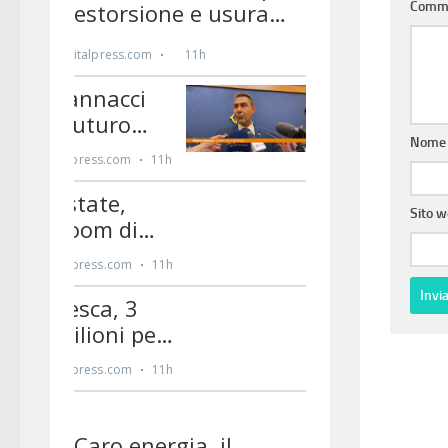
Comm
Nom
Sito 