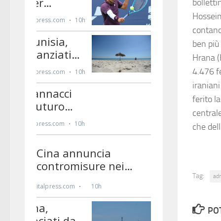
bolletti
Hossein 
contano 
ben più
Hrana (
4.476 fe
iranian
ferito l
central
che del
Tag:
ad
PO