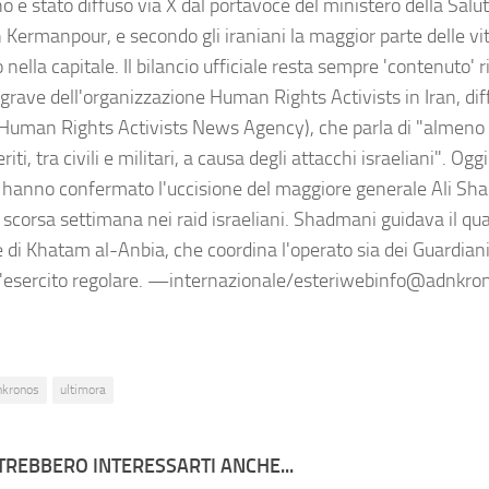
no è stato diffuso via X dal portavoce del ministero della Salu
Kermanpour, e secondo gli iraniani la maggior parte delle vitt
nella capitale. Il bilancio ufficiale resta sempre 'contenuto' r
 grave dell'organizzazione Human Rights Activists in Iran, dif
Human Rights Activists News Agency), che parla di "almeno 
riti, tra civili e militari, a causa degli attacchi israeliani". Oggi
i hanno confermato l'uccisione del maggiore generale Ali Sh
a scorsa settimana nei raid israeliani. Shadmani guidava il qu
e di Khatam al-Anbia, che coordina l'operato sia dei Guardiani
l'esercito regolare. —internazionale/esteriwebinfo@adnkro
nkronos
ultimora
TREBBERO INTERESSARTI ANCHE...