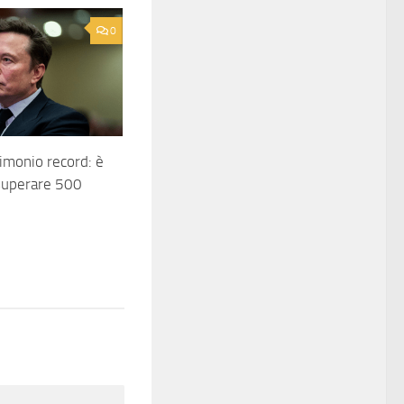
0
imonio record: è
 superare 500