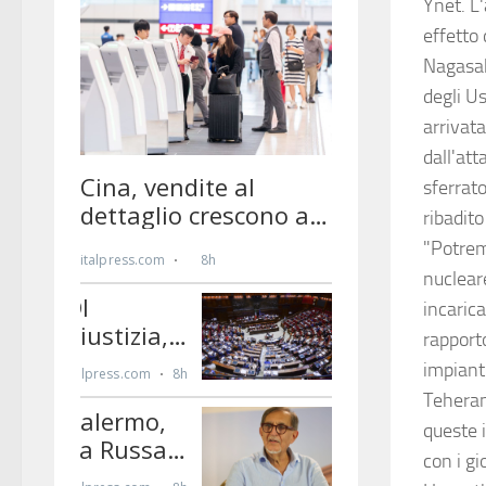
Ynet. L'
effetto
Nagasaki
degli U
arrivata
dall'at
sferrato
ribadit
"Potrem
nuclear
incarica
rapporto
impiant
Teheran
queste 
con i gi