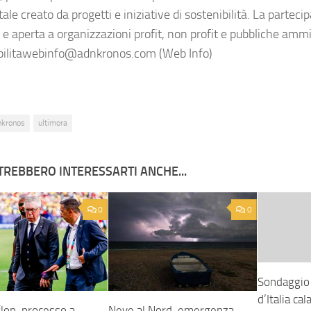
le creato da progetti e iniziative di sostenibilità. La parteci
a e aperta a organizzazioni profit, non profit e pubbliche amm
bilitawebinfo@adnkronos.com (Web Info)
nkronos
ultimora
TREBBERO INTERESSARTI ANCHE...
0
0
Sondaggio p
d’Italia ca
flop, processo a
Neve al Nord, emergenza