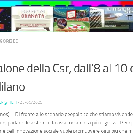
GORIZED
Salone della Csr, dall’8 al 10
ilano
ER@TIN.IT
·
25/06/2025
nos) – Di fronte allo scenario geopolitico che stiamo vivendo
ne, parlare di sostenibilità assume ancora più urgenza. Per qu
sr e dell’innovazione sociale vuole promuovere oggi più che 