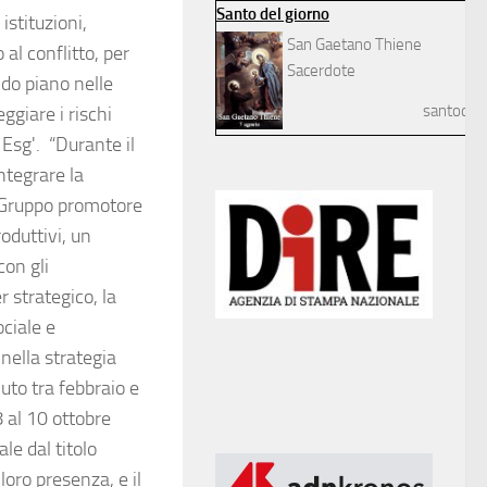
Santo del giorno
 istituzioni,
San Gaetano Thiene
al conflitto, per
Sacerdote
ndo piano nelle
santodelg
ggiare i rischi
Esg'. “Durante il
ntegrare la
l Gruppo promotore
oduttivi, un
con gli
 strategico, la
ociale e
nella strategia
nuto tra febbraio e
8 al 10 ottobre
le dal titolo
loro presenza, e il