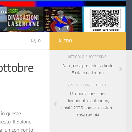
0
ALTRO
ARTICOLO SUCCESSIVO
 ottobre
Nato, cosa prevede l’articolo
5 citato da Trump
ARTICOLO PRECEDENTE
Rimborsi spese per
dipendenti e autonomi,
novità 2025: spese all’estero,
 in queste
cosa cambia
esto, Il Salone
mai un confronto