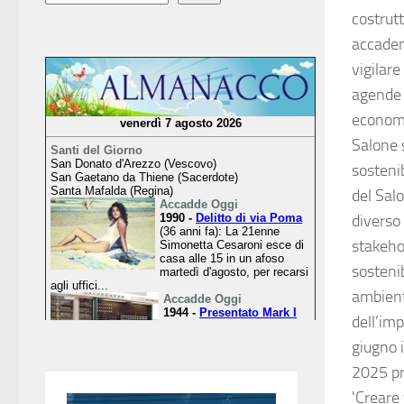
costrutt
accadem
vigilar
agende 
economi
Salone 
sosteni
del Sal
diverso 
stakeho
sostenib
ambient
dell’imp
giugno i
2025 pr
'Creare 