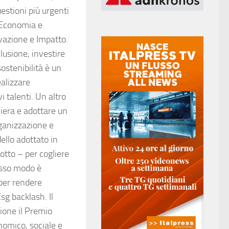
estioni più urgenti
, Economia e
vazione e Impatto.
lusione, investire
sostenibilità è un
ealizzare
 talenti. Un altro
liera e adottare un
rganizzazione e
ello adottato in
dotto – per cogliere
tesso modo è
per rendere
Esg backlash. Il
ione il Premio
nomico, sociale e