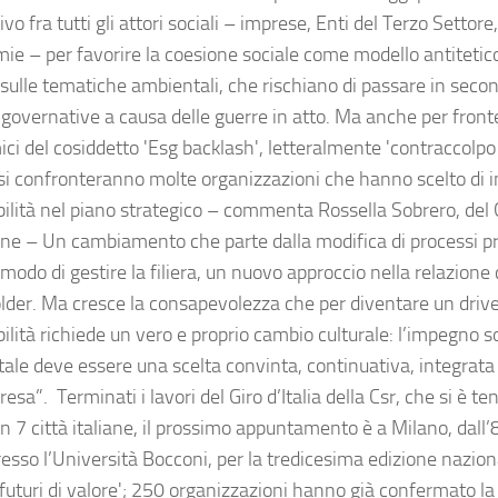
ivo fra tutti gli attori sociali – imprese, Enti del Terzo Settore,
ie – per favorire la coesione sociale come modello antitetico 
e sulle tematiche ambientali, che rischiano di passare in seco
governative a causa delle guerre in atto. Ma anche per fronte
ci del cosiddetto 'Esg backlash', letteralmente 'contraccolpo 
si confronteranno molte organizzazioni che hanno scelto di i
bilità nel piano strategico – commenta Rossella Sobrero, de
one – Un cambiamento che parte dalla modifica di processi pr
modo di gestire la filiera, un nuovo approccio nella relazione 
lder. Ma cresce la consapevolezza che per diventare un driver
ilità richiede un vero e proprio cambio culturale: l’impegno s
ale deve essere una scelta convinta, continuativa, integrata 
resa”. Terminati i lavori del Giro d’Italia della Csr, che si è te
n 7 città italiane, il prossimo appuntamento è a Milano, dall’
esso l’Università Bocconi, per la tredicesima edizione naziona
futuri di valore'; 250 organizzazioni hanno già confermato la 