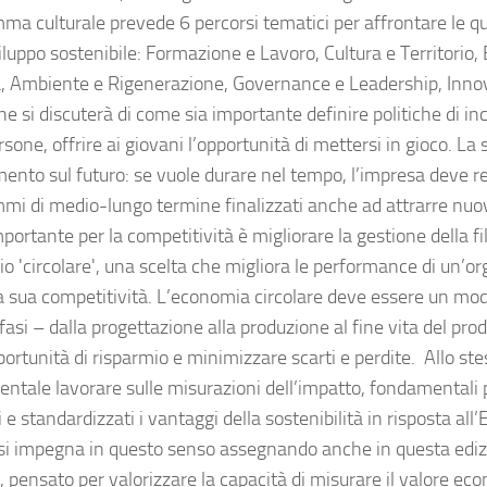
ma culturale prevede 6 percorsi tematici per affrontare le qu
viluppo sostenibile: Formazione e Lavoro, Cultura e Territorio
, Ambiente e Rigenerazione, Governance e Leadership, Inno
e si discuterà di come sia importante definire politiche di inc
rsone, offrire ai giovani l’opportunità di mettersi in gioco. La 
mento sul futuro: se vuole durare nel tempo, l’impresa deve r
mi di medio-lungo termine finalizzati anche ad attrarre nuovi
ortante per la competitività è migliorare la gestione della fi
io 'circolare', una scelta che migliora le performance di un’o
la sua competitività. L’economia circolare deve essere un mod
 fasi – dalla progettazione alla produzione al fine vita del pro
portunità di risparmio e minimizzare scarti e perdite. Allo s
ntale lavorare sulle misurazioni dell’impatto, fondamentali 
 e standardizzati i vantaggi della sostenibilità in risposta all’
si impegna in questo senso assegnando anche in questa ediz
 pensato per valorizzare la capacità di misurare il valore eco