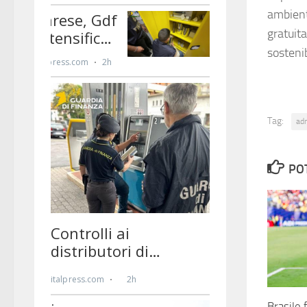
ambienta
gratuit
sosteni
Tag:
ad
PO
Brasile 