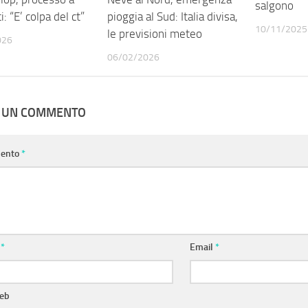
salgono
i: “E’ colpa del ct”
pioggia al Sud: Italia divisa,
10/11/2025
le previsioni meteo
026
06/02/2026
A UN COMMENTO
ento
*
e
*
Email
*
web