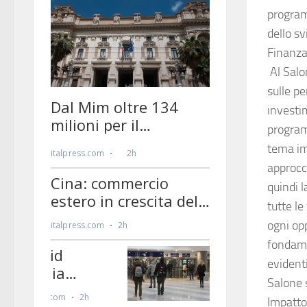
program
dello s
Finanza
Al Salon
sulle pe
investi
program
tema imp
approcc
quindi 
tutte le
ogni op
fondame
evidenti
Salone 
Impatto,