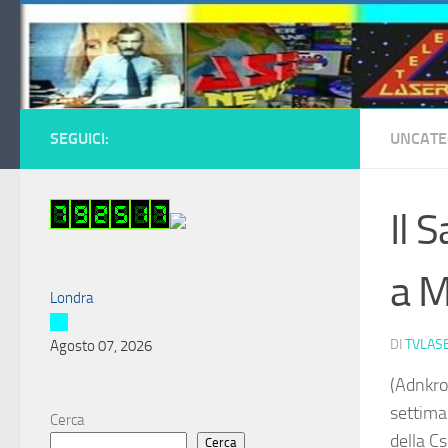
Salta al contenuto
SEGUICI:
UNCATE
Il 
a M
Londra
DI
TVLAS
Agosto 07, 2026
(Adnkro
settima
Cerca
della C
Cerca