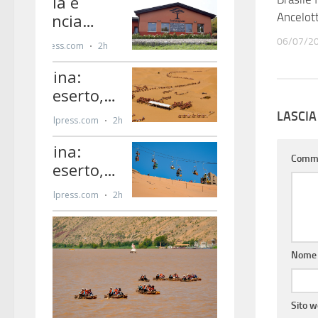
Ancelott
06/07/2
LASCI
Comm
Nom
Sito 