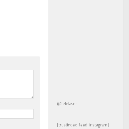
@telelaser
[trustindex-feed-instagram]