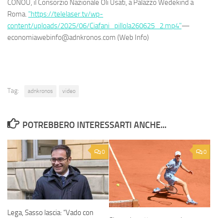
CONOU, il Consorzio Nazionale Oli Usati, a Palazzo Wedekind a
Roma.
"https://telelaser.tv/wp-
content/uploads/2025/06/Ciafani_pillola260625_2.mp4"
—
economiawebinfo@adnkronos.com (Web Info)
Tag:
adnkronos
video
POTREBBERO INTERESSARTI ANCHE...
0
0
Lega, Sasso lascia: “Vado con