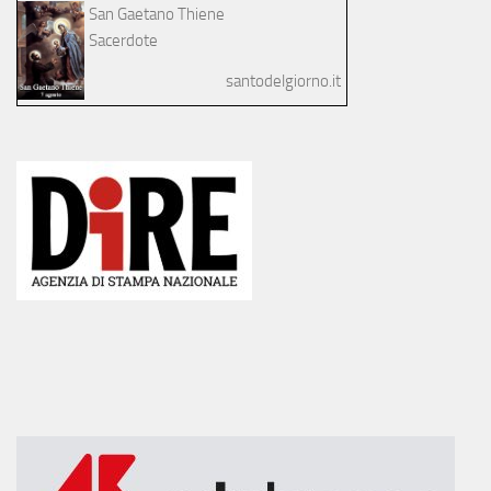
San Gaetano Thiene
Sacerdote
santodelgiorno.it