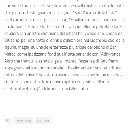
non vede l'ora di divertirsi e di scatenarsi sulla pista da ballo durante
i tre giorni di festeggiamenti in laguna. "Sarà l'anima della festa",
rivela un insider dell'organizzazione, "E ballerà come se non ci fosse
un domani!". E non è tutto: pare che Orlando Bloom potrebbe fare
squadra con un altro campione del jet set hollywoodiano, Leonardo
DiCaprio, per una notte di drink e chiacchiere nei luoghi più cool della
laguna, magari su una delle terrazze più ariose del bacino di San
Marco, come ipotizzano fonti qualificate parlando con l'Adnkronos.
Altro che tranquilla serata di gala! Intanto, l'assenza di Katy Perry –
impegnata nel suo tour mondiale – ha alimentato i sospetti di una
rottura definitiva. E questa occasione veneziana potrebbe essere la
conferma non detta di un nuovo capitolo nella vita di Bloom. —
spettacoliwebinfo@adnkronos.com (Web Info)
Tag:
adnkronos
ultimora