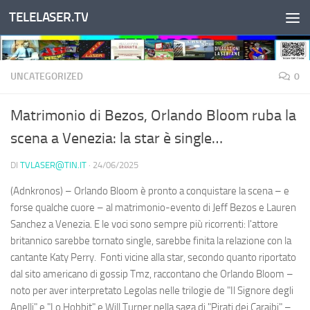
TELELASER.TV
Salta al contenuto
UNCATEGORIZED
0
Matrimonio di Bezos, Orlando Bloom ruba la
scena a Venezia: la star è single…
DI
TVLASER@TIN.IT
·
24/06/2025
(Adnkronos) – Orlando Bloom è pronto a conquistare la scena – e
forse qualche cuore – al matrimonio-evento di Jeff Bezos e Lauren
Sanchez a Venezia. E le voci sono sempre più ricorrenti: l'attore
britannico sarebbe tornato single, sarebbe finita la relazione con la
cantante Katy Perry. Fonti vicine alla star, secondo quanto riportato
dal sito americano di gossip Tmz, raccontano che Orlando Bloom –
noto per aver interpretato Legolas nelle trilogie de "Il Signore degli
Anelli" e "Lo Hobbit" e Will Turner nella saga di "Pirati dei Caraibi" –