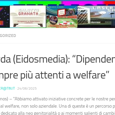
GORIZED
da (Eidosmedia): “Dipenden
pre più attenti a welfare”
ER@TIN.IT
·
24/06/2025
nos) – “Abbiamo attivato iniziative concrete per le nostre p
 al welfare, non solo aziendale. Una di queste è un percorso p
 dedicato alla neo genitorialità o ai momenti salienti di cambio