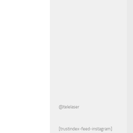
@telelaser
[trustindex-feed-instagram]