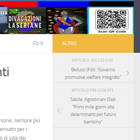
0
ALTRO
ARTICOLO SUCCESSIVO
ti
Bellucci (Fdi): “Governo
promuove welfare integrato”
ARTICOLO PRECEDENTE
Salute, Agostiniani (Sip):
“Primi mille giorni vita
determinanti per futuro
ersone, sempre più
bambino”
ensato per i
 di vita dei