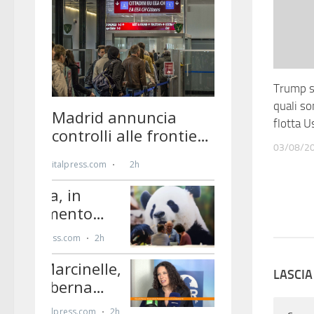
Trump s
quali so
flotta U
03/08/2
LASCI