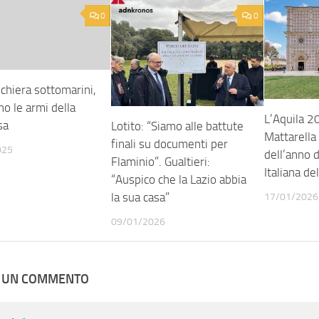
0
0
chiera sottomarini,
no le armi della
L’Aquila 2
sa
Lotito: “Siamo alle battute
Mattarella
finali su documenti per
025
dell’anno d
Flaminio”. Gualtieri:
Italiana de
“Auspico che la Lazio abbia
la sua casa”
17/01/2026
09/01/2026
A UN COMMENTO