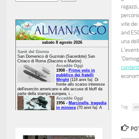
ragazzi,
percorsi
vite de
and ESG
una dell
L’evento
‘Demogr
conten
econom
Tag:
ad
PO