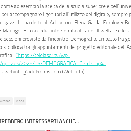
 come ad esempio la scelta della scuola superiore e dell'univer
 per accompagnare i genitori all’utilizzo del digitale, sempre 
i ragazzi. Lo ha detto all’Adnkronos Elena Garda, Employer B
 Manager Eidosmedia, intervenuta al panel ‘Il welfare e le str
e sessioni previste dall’incontro ‘Demografia, un patto fra ge
 si colloca tra gli appuntamenti del progetto editoriale dell’
afica’.
"https://telelaser.tv/wp-
t/uploads/2025/06/DEMOGRAFICA_Garda.mp4"
—
iawebinfo@adnkronos.com (Web Info)
nkronos
video
TREBBERO INTERESSARTI ANCHE...