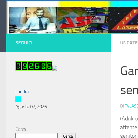
Salta al contenuto
SEGUICI:
UNCATE
Gar
sem
Londra
DI
TVLAS
Agosto 07, 2026
(Adnkro
attente
Cerca
genitori
Cerca