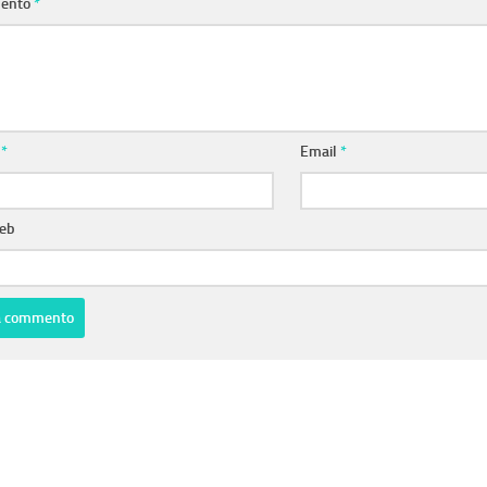
ento
*
e
*
Email
*
web